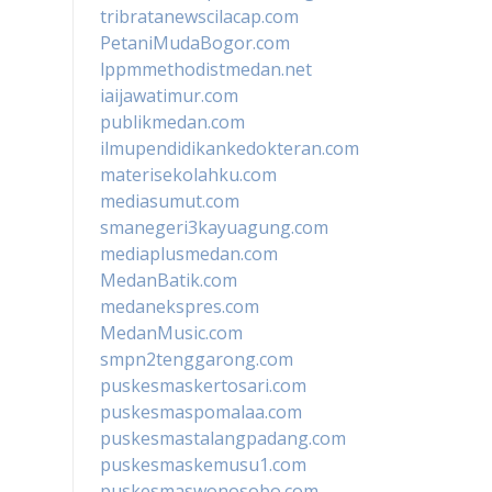
tribratanewscilacap.com
PetaniMudaBogor.com
lppmmethodistmedan.net
iaijawatimur.com
publikmedan.com
ilmupendidikankedokteran.com
materisekolahku.com
mediasumut.com
smanegeri3kayuagung.com
mediaplusmedan.com
MedanBatik.com
medanekspres.com
MedanMusic.com
smpn2tenggarong.com
puskesmaskertosari.com
puskesmaspomalaa.com
puskesmastalangpadang.com
puskesmaskemusu1.com
puskesmaswonosobo.com