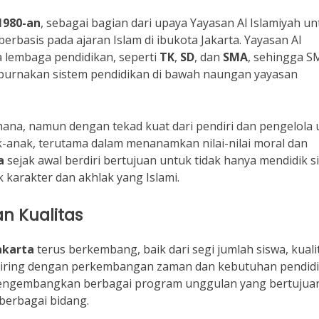
1980-an
, sebagai bagian dari upaya Yayasan Al Islamiyah un
rbasis pada ajaran Islam di ibukota Jakarta. Yayasan Al
 lembaga pendidikan, seperti
TK
,
SD
, dan
SMA
, sehingga S
purnakan sistem pendidikan di bawah naungan yayasan
erhana, namun dengan tekad kuat dari pendiri dan pengelola
-anak, terutama dalam menanamkan nilai-nilai moral dan
a
sejak awal berdiri bertujuan untuk tidak hanya mendidik s
karakter dan akhlak yang Islami.
n Kualitas
akarta
terus berkembang, baik dari segi jumlah siswa, kuali
. Seiring dengan perkembangan zaman dan kebutuhan pendid
 mengembangkan berbagai program unggulan yang bertujua
erbagai bidang.