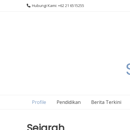
Skip
Hubungi Kami: +62 21 6515255
to
content
Profile
Pendidikan
Berita Terkini
Sejarah