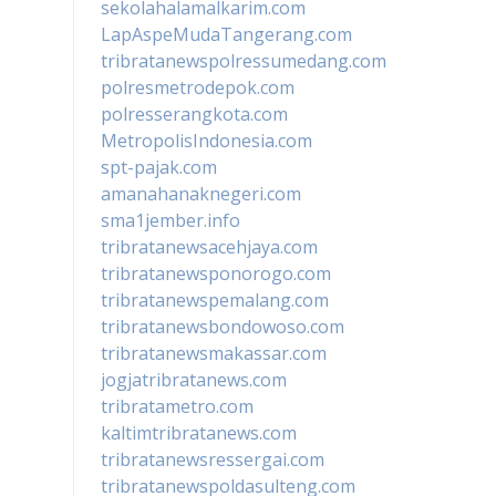
sekolahalamalkarim.com
LapAspeMudaTangerang.com
tribratanewspolressumedang.com
polresmetrodepok.com
polresserangkota.com
MetropolisIndonesia.com
spt-pajak.com
amanahanaknegeri.com
sma1jember.info
tribratanewsacehjaya.com
tribratanewsponorogo.com
tribratanewspemalang.com
tribratanewsbondowoso.com
tribratanewsmakassar.com
jogjatribratanews.com
tribratametro.com
kaltimtribratanews.com
tribratanewsressergai.com
tribratanewspoldasulteng.com