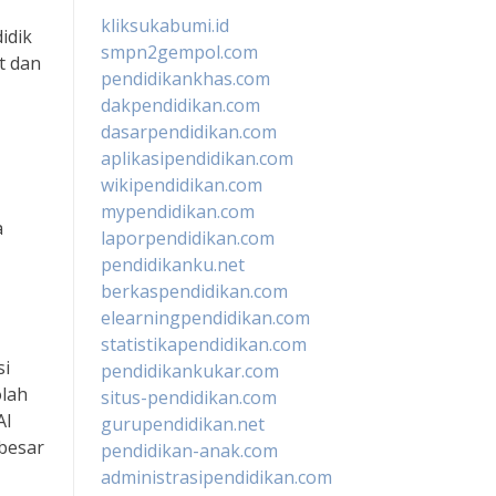
kliksukabumi.id
idik
smpn2gempol.com
t dan
pendidikankhas.com
dakpendidikan.com
dasarpendidikan.com
aplikasipendidikan.com
wikipendidikan.com
mypendidikan.com
a
laporpendidikan.com
pendidikanku.net
berkaspendidikan.com
elearningpendidikan.com
statistikapendidikan.com
si
pendidikankukar.com
olah
situs-pendidikan.com
Al
gurupendidikan.net
 besar
pendidikan-anak.com
administrasipendidikan.com