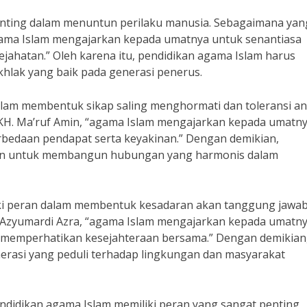
penting dalam menuntun perilaku manusia. Sebagaimana yan
“agama Islam mengajarkan kepada umatnya untuk senantiasa
ejahatan.” Oleh karena itu, pendidikan agama Islam harus
khlak yang baik pada generasi penerus.
alam membentuk sikap saling menghormati dan toleransi an
KH. Ma’ruf Amin, “agama Islam mengajarkan kepada umatn
bedaan pendapat serta keyakinan.” Dengan demikian,
san untuk membangun hubungan yang harmonis dalam
liki peran dalam membentuk kesadaran akan tanggung jawa
r. Azyumardi Azra, “agama Islam mengajarkan kepada umatn
 memperhatikan kesejahteraan bersama.” Dengan demikian
rasi yang peduli terhadap lingkungan dan masyarakat
ndidikan agama Islam memiliki peran yang sangat penting