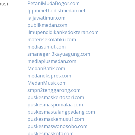
PetaniMudaBogor.com
busi
lppmmethodistmedan.net
iaijawatimur.com
publikmedan.com
ilmupendidikankedokteran.com
materisekolahku.com
mediasumut.com
smanegeri3kayuagung.com
mediaplusmedan.com
MedanBatik.com
medanekspres.com
MedanMusic.com
smpn2tenggarong.com
puskesmaskertosari.com
puskesmaspomalaa.com
puskesmastalangpadang.com
puskesmaskemusu1.com
puskesmaswonosobo.com
puskesmaskota.com