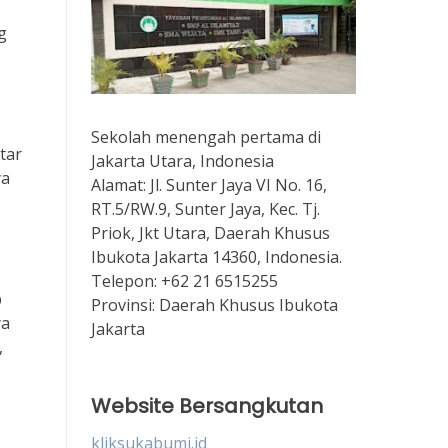
g
Sekolah menengah pertama di
tar
Jakarta Utara, Indonesia
ya
Alamat:
Jl. Sunter Jaya VI No. 16,
RT.5/RW.9, Sunter Jaya, Kec. Tj.
Priok, Jkt Utara, Daerah Khusus
Ibukota Jakarta 14360, Indonesia.
Telepon:
+62 21 6515255
b
Provinsi:
Daerah Khusus Ibukota
ya
Jakarta
,
Website Bersangkutan
kliksukabumi.id