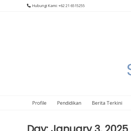
Skip
Hubungi Kami: +62 21 6515255
to
content
Profile
Pendidikan
Berita Terkini
Day:
January 3, 2025