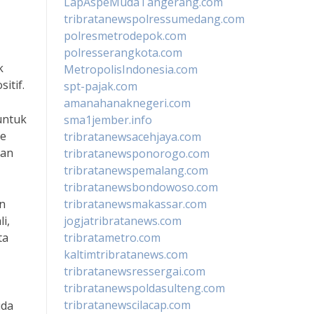
LapAspeMudaTangerang.com
tribratanewspolressumedang.com
polresmetrodepok.com
polresserangkota.com
k
MetropolisIndonesia.com
itif.
spt-pajak.com
amanahanaknegeri.com
untuk
sma1jember.info
de
tribratanewsacehjaya.com
kan
tribratanewsponorogo.com
tribratanewspemalang.com
tribratanewsbondowoso.com
tribratanewsmakassar.com
n
jogjatribratanews.com
i,
tribratametro.com
ta
kaltimtribratanews.com
tribratanewsressergai.com
tribratanewspoldasulteng.com
tribratanewscilacap.com
uda