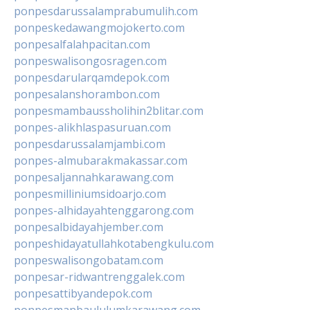
ponpesdarussalamprabumulih.com
ponpeskedawangmojokerto.com
ponpesalfalahpacitan.com
ponpeswalisongosragen.com
ponpesdarularqamdepok.com
ponpesalanshorambon.com
ponpesmambaussholihin2blitar.com
ponpes-alikhlaspasuruan.com
ponpesdarussalamjambi.com
ponpes-almubarakmakassar.com
ponpesaljannahkarawang.com
ponpesmilliniumsidoarjo.com
ponpes-alhidayahtenggarong.com
ponpesalbidayahjember.com
ponpeshidayatullahkotabengkulu.com
ponpeswalisongobatam.com
ponpesar-ridwantrenggalek.com
ponpesattibyandepok.com