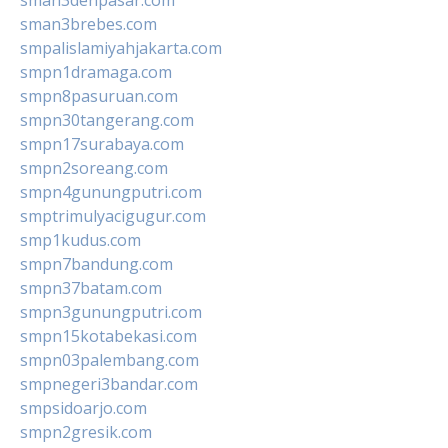
sman3denpasar.com
sman3brebes.com
smpalislamiyahjakarta.com
smpn1dramaga.com
smpn8pasuruan.com
smpn30tangerang.com
smpn17surabaya.com
smpn2soreang.com
smpn4gunungputri.com
smptrimulyacigugur.com
smp1kudus.com
smpn7bandung.com
smpn37batam.com
smpn3gunungputri.com
smpn15kotabekasi.com
smpn03palembang.com
smpnegeri3bandar.com
smpsidoarjo.com
smpn2gresik.com