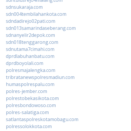
sdntulusrejo4malang.com
sdnsukaraja.com
sdn004tembilahankota.com
sdndadirejo02pati.com
sdn013samarindaseberang.com
sdnanyelir2depok.com
sdn018tenggarong.com
sdnutama7cimahi.com
dprdlabuhanbatu.com
dprdboyolali.com
polresmajalengka.com
tribratanewspolresmadiun.com
humaspolrespalu.com
polres-jember.com
polrestobekasikota.com
polresbondowoso.com
polres-salatiga.com
satlantaspolreskotamobagu.com
polressolokkota.com