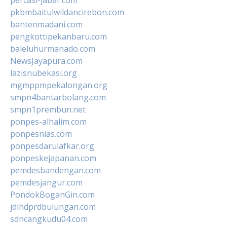
percasi-jabar.com
pkbmbaitulwildancirebon.com
bantenmadani.com
pengkottipekanbaru.com
baleluhurmanado.com
NewsJayapura.com
lazisnubekasi.org
mgmppmpekalongan.org
smpn4bantarbolang.com
smpn1prembun.net
ponpes-alhalim.com
ponpesnias.com
ponpesdarulafkar.org
ponpeskejapanan.com
pemdesbandengan.com
pemdesjangur.com
PondokBoganGin.com
jdihdprdbulungan.com
sdncangkudu04.com