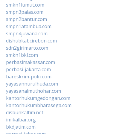
smkn1lumut.com
smpn3palas.com
smpn2bantur.com
smpn1atambua.com
smpn4juwana.com
dishubkabcirebon.com
sdn2girimarto.com
smkn1bkl.com
perbasimakassar.com
perbasi-jakarta.com
bareskrim-polri.com
yayasannurulhuda.com
yayasanalmuthohar.com
kantorhukumgedongan.com
kantorhukumbharasega.com
disbunkaltim.net
imikalbar.org
bkdjatim.com