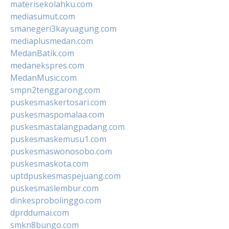
materisekolahku.com
mediasumut.com
smanegeri3kayuagung.com
mediaplusmedan.com
MedanBatik.com
medanekspres.com
MedanMusic.com
smpn2tenggarong.com
puskesmaskertosari.com
puskesmaspomalaa.com
puskesmastalangpadang.com
puskesmaskemusu1.com
puskesmaswonosobo.com
puskesmaskota.com
uptdpuskesmaspejuang.com
puskesmaslembur.com
dinkesprobolinggo.com
dprddumai.com
smkn8bungo.com