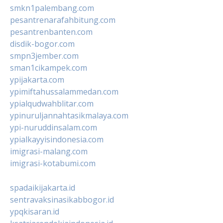
smkn1palembang.com
pesantrenarafahbitung.com
pesantrenbanten.com
disdik-bogor.com
smpn3jember.com
sman1cikampek.com
ypijakarta.com
ypimiftahussalammedan.com
ypialqudwahblitar.com
ypinuruljannahtasikmalaya.com
ypi-nuruddinsalam.com
ypialkayyisindonesia.com
imigrasi-malang.com
imigrasi-kotabumi.com
spadaikijakarta.id
sentravaksinasikabbogor.id
ypqkisaran.id