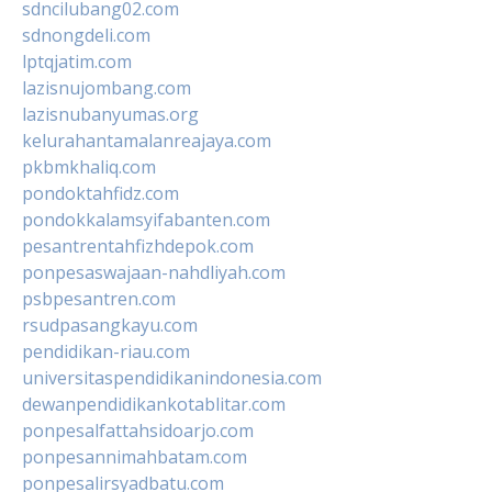
sdncilubang02.com
sdnongdeli.com
lptqjatim.com
lazisnujombang.com
lazisnubanyumas.org
kelurahantamalanreajaya.com
pkbmkhaliq.com
pondoktahfidz.com
pondokkalamsyifabanten.com
pesantrentahfizhdepok.com
ponpesaswajaan-nahdliyah.com
psbpesantren.com
rsudpasangkayu.com
pendidikan-riau.com
universitaspendidikanindonesia.com
dewanpendidikankotablitar.com
ponpesalfattahsidoarjo.com
ponpesannimahbatam.com
ponpesalirsyadbatu.com