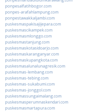
ponpesmanbaululumkarawang.com
ponpesalfatihbogor.com
ponpes-arafahlampung.com
ponpestawakkaljambi.com
puskesmaspakisajijepara.com
puskesmascikampek.com
puskesmasmlonggo.com
puskesmastanjung.com
puskesmaskotasidoarjo.com
puskesmaskaranganyar.com
puskesmaskupangkota.com
puskesmasalunalunagresik.com
puskesmas-lembang.com
puskesmas-tebing.com
puskesmas-sukabumi.com
puskesmas-jonggol.com
puskesmassungaimalang.com
puskesmasperumnaskendari.com
puskesmasmartapura.com