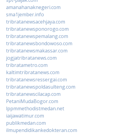
spt-pajak.com
amanahanaknegeri.com
sma1jember.info
tribratanewsacehjaya.com
tribratanewsponorogo.com
tribratanewspemalang.com
tribratanewsbondowoso.com
tribratanewsmakassar.com
jogjatribratanews.com
tribratametro.com
kaltimtribratanews.com
tribratanewsressergai.com
tribratanewspoldasulteng.com
tribratanewscilacap.com
PetaniMudaBogor.com
lppmmethodistmedan.net
iaijawatimur.com
publikmedan.com
ilmupendidikankedokteran.com