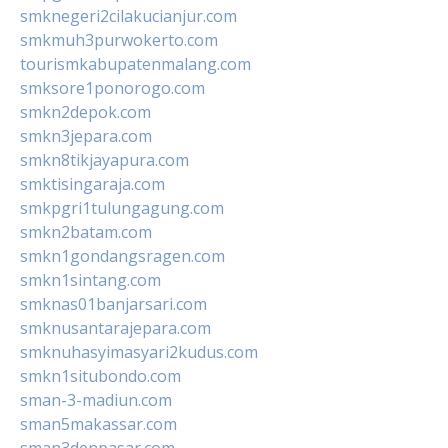
smknegeri2cilakucianjur.com
smkmuh3purwokerto.com
tourismkabupatenmalang.com
smksore1ponorogo.com
smkn2depok.com
smkn3jepara.com
smkn8tikjayapura.com
smktisingaraja.com
smkpgri1tulungagung.com
smkn2batam.com
smkn1gondangsragen.com
smkn1sintang.com
smknas01banjarsari.com
smknusantarajepara.com
smknuhasyimasyari2kudus.com
smkn1situbondo.com
sman-3-madiun.com
sman5makassar.com