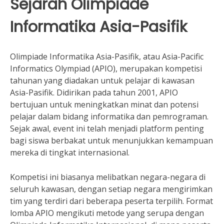
Sejarah Olimpiade
Informatika Asia-Pasifik
Olimpiade Informatika Asia-Pasifik, atau Asia-Pacific
Informatics Olympiad (APIO), merupakan kompetisi
tahunan yang diadakan untuk pelajar di kawasan
Asia-Pasifik. Didirikan pada tahun 2001, APIO
bertujuan untuk meningkatkan minat dan potensi
pelajar dalam bidang informatika dan pemrograman.
Sejak awal, event ini telah menjadi platform penting
bagi siswa berbakat untuk menunjukkan kemampuan
mereka di tingkat internasional.
Kompetisi ini biasanya melibatkan negara-negara di
seluruh kawasan, dengan setiap negara mengirimkan
tim yang terdiri dari beberapa peserta terpilih. Format
lomba APIO mengikuti metode yang serupa dengan