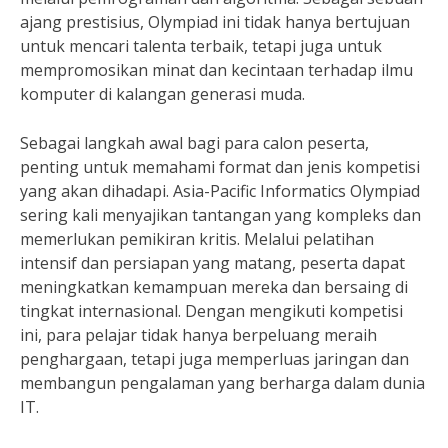
ajang prestisius, Olympiad ini tidak hanya bertujuan
untuk mencari talenta terbaik, tetapi juga untuk
mempromosikan minat dan kecintaan terhadap ilmu
komputer di kalangan generasi muda.
Sebagai langkah awal bagi para calon peserta,
penting untuk memahami format dan jenis kompetisi
yang akan dihadapi. Asia-Pacific Informatics Olympiad
sering kali menyajikan tantangan yang kompleks dan
memerlukan pemikiran kritis. Melalui pelatihan
intensif dan persiapan yang matang, peserta dapat
meningkatkan kemampuan mereka dan bersaing di
tingkat internasional. Dengan mengikuti kompetisi
ini, para pelajar tidak hanya berpeluang meraih
penghargaan, tetapi juga memperluas jaringan dan
membangun pengalaman yang berharga dalam dunia
IT.