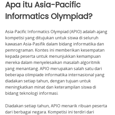
Apa itu Asia-Pacific
Informatics Olympiad?
Asia-Pacific Informatics Olympiad (APIO) adalah ajang
kompetisi yang ditujukan untuk siswa di seluruh
kawasan Asia-Pasifik dalam bidang informatika dan
pemrograman. Kontes ini memberikan kesempatan
kepada peserta untuk menunjukkan kemampuan
mereka dalam menyelesaikan masalah algoritmik
yang menantang. APIO merupakan salah satu dari
beberapa olimpiade informatika internasional yang
diadakan setiap tahun, dengan tujuan untuk
meningkatkan minat dan keterampilan siswa di
bidang teknologi informasi.
Diadakan setiap tahun, APIO menarik ribuan peserta
dari berbagai negara. Kompetisi ini terdiri dari