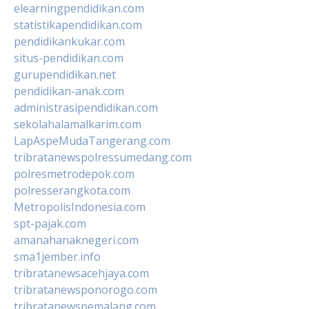
elearningpendidikan.com
statistikapendidikan.com
pendidikankukar.com
situs-pendidikan.com
gurupendidikan.net
pendidikan-anak.com
administrasipendidikan.com
sekolahalamalkarim.com
LapAspeMudaTangerang.com
tribratanewspolressumedang.com
polresmetrodepok.com
polresserangkota.com
MetropolisIndonesia.com
spt-pajak.com
amanahanaknegeri.com
sma1jember.info
tribratanewsacehjaya.com
tribratanewsponorogo.com
tribratanewspemalang.com