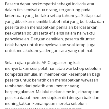
Peserta dapat berkompetisi sebagai individu atau
dalam tim semisal dua orang, tergantung pada
ketentuan yang berlaku setiap tahunnya. Setiap soal
yang diberikan memiliki bobot nilai yang berbeda, dan
peserta akan mendapatkan penilaian berdasarkan
keakuratan solusi serta efisiensi dalam hal waktu
penyelesaian. Dengan demikian, peserta dituntut
tidak hanya untuk menyelesaikan soal tetapi juga
untuk melakukannya dengan cara yang optimal.
Selain ujian praktis, APIO juga sering kali
menyertakan sesi pelatihan atau workshop sebelum
kompetisi dimulai. Ini memberikan kesempatan bagi
peserta untuk berlatih dan mendapatkan wawasan
tambahan dari pelatih atau mentor yang
berpengalaman. Melalui mekanisme ini, diharapkan
peserta dapat mempersiapkan diri dengan baik dan
meningkatkan kemampuan mereka sebelum