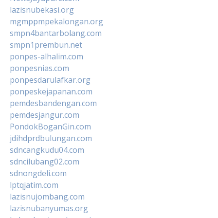
lazisnubekasi.org
mgmppmpekalongan.org
smpn4bantarbolang.com
smpn1prembun.net
ponpes-alhalim.com
ponpesnias.com
ponpesdarulafkar.org
ponpeskejapanan.com
pemdesbandengan.com
pemdesjangur.com
PondokBoganGin.com
jdihdprdbulungan.com
sdncangkudu04.com
sdncilubang02.com
sdnongdeli.com
lptqjatim.com
lazisnujombang.com
lazisnubanyumas.org