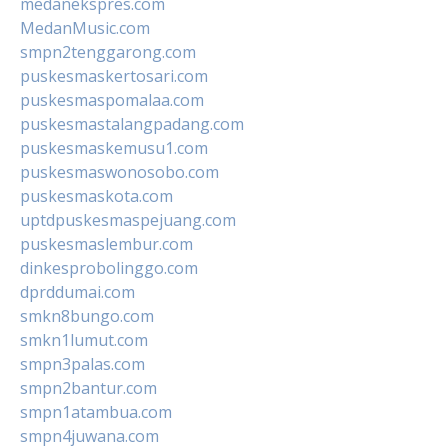
medanekspres.com
MedanMusic.com
smpn2tenggarong.com
puskesmaskertosari.com
puskesmaspomalaa.com
puskesmastalangpadang.com
puskesmaskemusu1.com
puskesmaswonosobo.com
puskesmaskota.com
uptdpuskesmaspejuang.com
puskesmaslembur.com
dinkesprobolinggo.com
dprddumai.com
smkn8bungo.com
smkn1lumut.com
smpn3palas.com
smpn2bantur.com
smpn1atambua.com
smpn4juwana.com