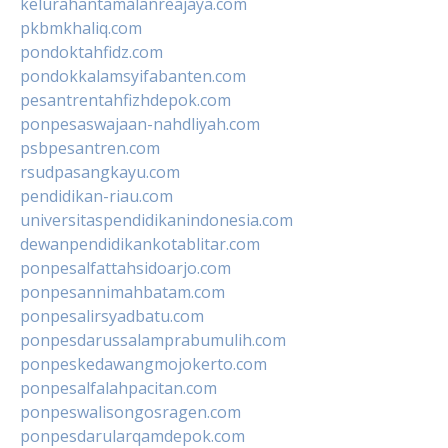
kelurahantamalanreajaya.com
pkbmkhaliq.com
pondoktahfidz.com
pondokkalamsyifabanten.com
pesantrentahfizhdepok.com
ponpesaswajaan-nahdliyah.com
psbpesantren.com
rsudpasangkayu.com
pendidikan-riau.com
universitaspendidikanindonesia.com
dewanpendidikankotablitar.com
ponpesalfattahsidoarjo.com
ponpesannimahbatam.com
ponpesalirsyadbatu.com
ponpesdarussalamprabumulih.com
ponpeskedawangmojokerto.com
ponpesalfalahpacitan.com
ponpeswalisongosragen.com
ponpesdarularqamdepok.com