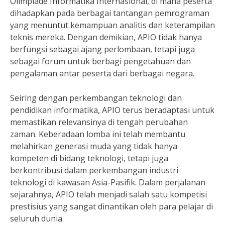
Olimpiade Informatika Internasional, di mana peserta
dihadapkan pada berbagai tantangan pemrograman
yang menuntut kemampuan analitis dan keterampilan
teknis mereka. Dengan demikian, APIO tidak hanya
berfungsi sebagai ajang perlombaan, tetapi juga
sebagai forum untuk berbagi pengetahuan dan
pengalaman antar peserta dari berbagai negara.
Seiring dengan perkembangan teknologi dan
pendidikan informatika, APIO terus beradaptasi untuk
memastikan relevansinya di tengah perubahan
zaman. Keberadaan lomba ini telah membantu
melahirkan generasi muda yang tidak hanya
kompeten di bidang teknologi, tetapi juga
berkontribusi dalam perkembangan industri
teknologi di kawasan Asia-Pasifik. Dalam perjalanan
sejarahnya, APIO telah menjadi salah satu kompetisi
prestisius yang sangat dinantikan oleh para pelajar di
seluruh dunia.