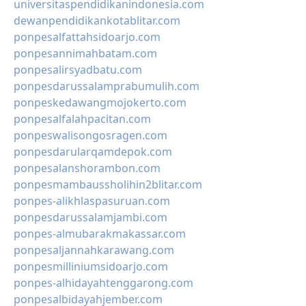
universitaspendidikanindonesia.com
dewanpendidikankotablitar.com
ponpesalfattahsidoarjo.com
ponpesannimahbatam.com
ponpesalirsyadbatu.com
ponpesdarussalamprabumulih.com
ponpeskedawangmojokerto.com
ponpesalfalahpacitan.com
ponpeswalisongosragen.com
ponpesdarularqamdepok.com
ponpesalanshorambon.com
ponpesmambaussholihin2blitar.com
ponpes-alikhlaspasuruan.com
ponpesdarussalamjambi.com
ponpes-almubarakmakassar.com
ponpesaljannahkarawang.com
ponpesmilliniumsidoarjo.com
ponpes-alhidayahtenggarong.com
ponpesalbidayahjember.com