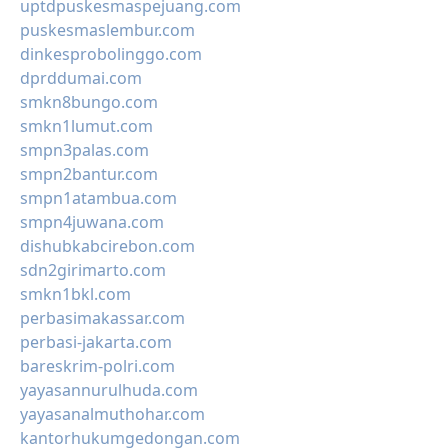
uptdpuskesmaspejuang.com
puskesmaslembur.com
dinkesprobolinggo.com
dprddumai.com
smkn8bungo.com
smkn1lumut.com
smpn3palas.com
smpn2bantur.com
smpn1atambua.com
smpn4juwana.com
dishubkabcirebon.com
sdn2girimarto.com
smkn1bkl.com
perbasimakassar.com
perbasi-jakarta.com
bareskrim-polri.com
yayasannurulhuda.com
yayasanalmuthohar.com
kantorhukumgedongan.com