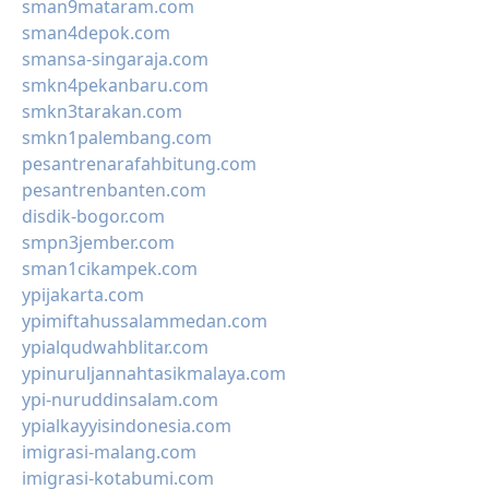
sman9mataram.com
sman4depok.com
smansa-singaraja.com
smkn4pekanbaru.com
smkn3tarakan.com
smkn1palembang.com
pesantrenarafahbitung.com
pesantrenbanten.com
disdik-bogor.com
smpn3jember.com
sman1cikampek.com
ypijakarta.com
ypimiftahussalammedan.com
ypialqudwahblitar.com
ypinuruljannahtasikmalaya.com
ypi-nuruddinsalam.com
ypialkayyisindonesia.com
imigrasi-malang.com
imigrasi-kotabumi.com