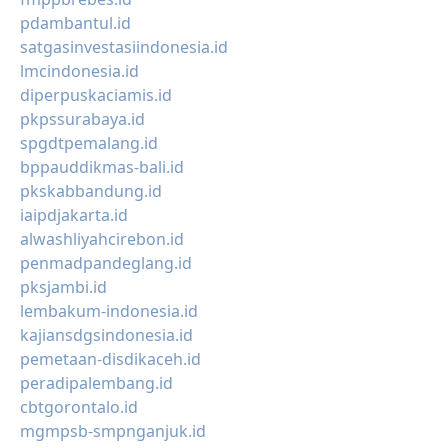
pdambantul.id
satgasinvestasiindonesia.id
lmcindonesia.id
diperpuskaciamis.id
pkpssurabaya.id
spgdtpemalang.id
bppauddikmas-bali.id
pkskabbandung.id
iaipdjakarta.id
alwashliyahcirebon.id
penmadpandeglang.id
pksjambi.id
lembakum-indonesia.id
kajiansdgsindonesia.id
pemetaan-disdikaceh.id
peradipalembang.id
cbtgorontalo.id
mgmpsb-smpnganjuk.id