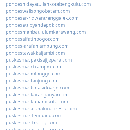
ponpeshidayatullahkotabengkulu.com
ponpeswalisongobatam.com
ponpesar-ridwantrenggalek.com
ponpesattibyandepok.com
ponpesmanbaululumkarawang.com
ponpesalfatihbogor.com
ponpes-arafahlampung.com
ponpestawakkaljambi.com
puskesmaspakisajijepara.com
puskesmascikampek.com
puskesmasmlonggo.com
puskesmastanjung.com
puskesmaskotasidoarjo.com
puskesmaskaranganyar.com
puskesmaskupangkota.com
puskesmasalunalunagresik.com
puskesmas-lembang.com
puskesmas-tebing.com
puskesmas-sukabumi.com