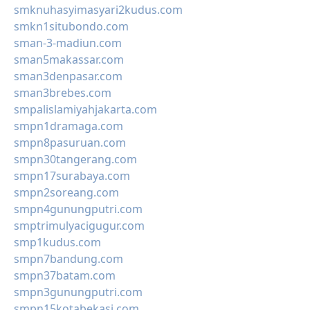
smknuhasyimasyari2kudus.com
smkn1situbondo.com
sman-3-madiun.com
sman5makassar.com
sman3denpasar.com
sman3brebes.com
smpalislamiyahjakarta.com
smpn1dramaga.com
smpn8pasuruan.com
smpn30tangerang.com
smpn17surabaya.com
smpn2soreang.com
smpn4gunungputri.com
smptrimulyacigugur.com
smp1kudus.com
smpn7bandung.com
smpn37batam.com
smpn3gunungputri.com
smpn15kotabekasi.com