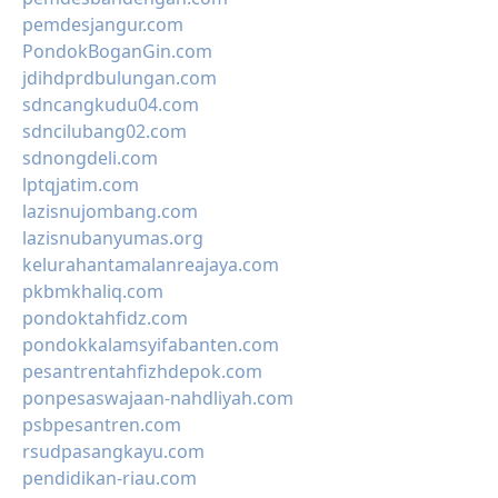
pemdesjangur.com
PondokBoganGin.com
jdihdprdbulungan.com
sdncangkudu04.com
sdncilubang02.com
sdnongdeli.com
lptqjatim.com
lazisnujombang.com
lazisnubanyumas.org
kelurahantamalanreajaya.com
pkbmkhaliq.com
pondoktahfidz.com
pondokkalamsyifabanten.com
pesantrentahfizhdepok.com
ponpesaswajaan-nahdliyah.com
psbpesantren.com
rsudpasangkayu.com
pendidikan-riau.com