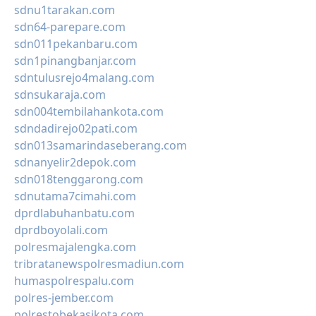
sdnu1tarakan.com
sdn64-parepare.com
sdn011pekanbaru.com
sdn1pinangbanjar.com
sdntulusrejo4malang.com
sdnsukaraja.com
sdn004tembilahankota.com
sdndadirejo02pati.com
sdn013samarindaseberang.com
sdnanyelir2depok.com
sdn018tenggarong.com
sdnutama7cimahi.com
dprdlabuhanbatu.com
dprdboyolali.com
polresmajalengka.com
tribratanewspolresmadiun.com
humaspolrespalu.com
polres-jember.com
polrestobekasikota.com