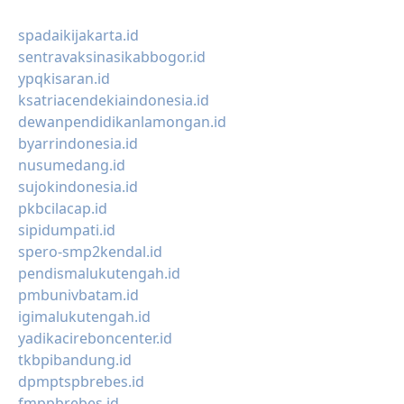
spadaikijakarta.id
sentravaksinasikabbogor.id
ypqkisaran.id
ksatriacendekiaindonesia.id
dewanpendidikanlamongan.id
byarrindonesia.id
nusumedang.id
sujokindonesia.id
pkbcilacap.id
sipidumpati.id
spero-smp2kendal.id
pendismalukutengah.id
pmbunivbatam.id
igimalukutengah.id
yadikacireboncenter.id
tkbpibandung.id
dpmptspbrebes.id
fmppbrebes.id