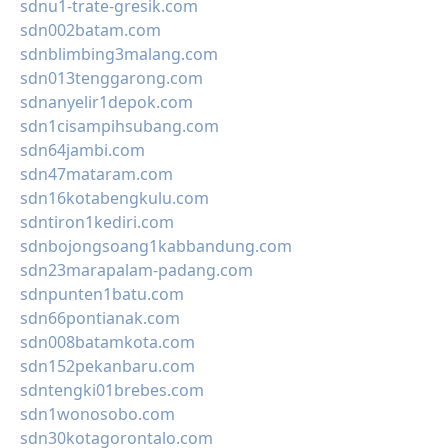
sdnu1-trate-gresik.com
sdn002batam.com
sdnblimbing3malang.com
sdn013tenggarong.com
sdnanyelir1depok.com
sdn1cisampihsubang.com
sdn64jambi.com
sdn47mataram.com
sdn16kotabengkulu.com
sdntiron1kediri.com
sdnbojongsoang1kabbandung.com
sdn23marapalam-padang.com
sdnpunten1batu.com
sdn66pontianak.com
sdn008batamkota.com
sdn152pekanbaru.com
sdntengki01brebes.com
sdn1wonosobo.com
sdn30kotagorontalo.com