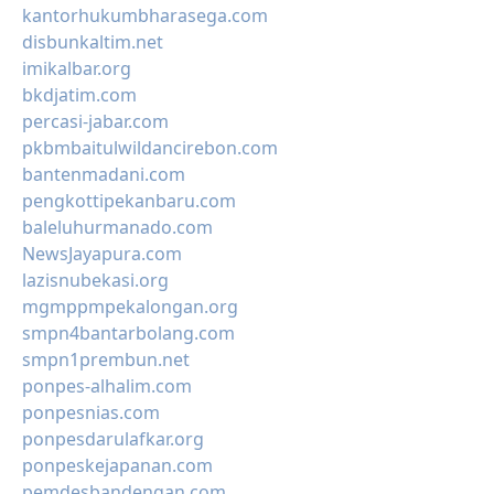
kantorhukumbharasega.com
disbunkaltim.net
imikalbar.org
bkdjatim.com
percasi-jabar.com
pkbmbaitulwildancirebon.com
bantenmadani.com
pengkottipekanbaru.com
baleluhurmanado.com
NewsJayapura.com
lazisnubekasi.org
mgmppmpekalongan.org
smpn4bantarbolang.com
smpn1prembun.net
ponpes-alhalim.com
ponpesnias.com
ponpesdarulafkar.org
ponpeskejapanan.com
pemdesbandengan.com