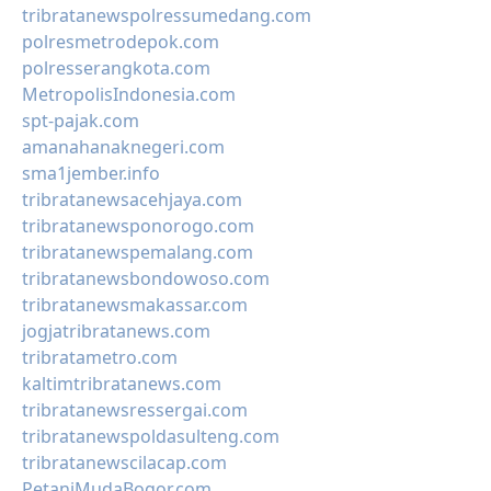
tribratanewspolressumedang.com
polresmetrodepok.com
polresserangkota.com
MetropolisIndonesia.com
spt-pajak.com
amanahanaknegeri.com
sma1jember.info
tribratanewsacehjaya.com
tribratanewsponorogo.com
tribratanewspemalang.com
tribratanewsbondowoso.com
tribratanewsmakassar.com
jogjatribratanews.com
tribratametro.com
kaltimtribratanews.com
tribratanewsressergai.com
tribratanewspoldasulteng.com
tribratanewscilacap.com
PetaniMudaBogor.com