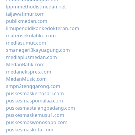
lppmmethodistmedan.net
iaijawatimur.com
publikmedan.com
ilmupendidikankedokteran.com
materisekolahku.com
mediasumut.com
smanegeri3kayuagung.com
mediaplusmedan.com
MedanBatik.com
medanekspres.com
MedanMusic.com
smpn2tenggarong.com
puskesmaskertosari.com
puskesmaspomalaa.com
puskesmastalangpadang.com
puskesmaskemusu1.com
puskesmaswonosobo.com
puskesmaskota.com