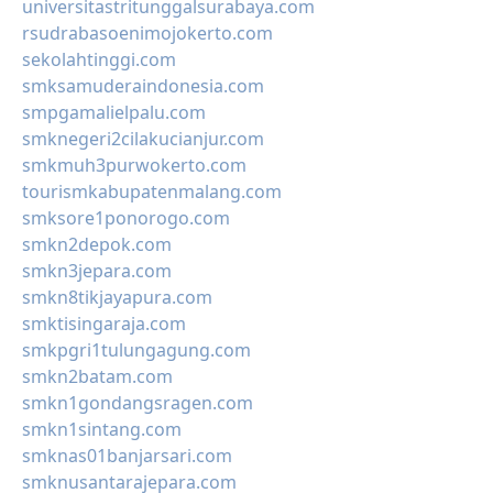
universitastritunggalsurabaya.com
rsudrabasoenimojokerto.com
sekolahtinggi.com
smksamuderaindonesia.com
smpgamalielpalu.com
smknegeri2cilakucianjur.com
smkmuh3purwokerto.com
tourismkabupatenmalang.com
smksore1ponorogo.com
smkn2depok.com
smkn3jepara.com
smkn8tikjayapura.com
smktisingaraja.com
smkpgri1tulungagung.com
smkn2batam.com
smkn1gondangsragen.com
smkn1sintang.com
smknas01banjarsari.com
smknusantarajepara.com