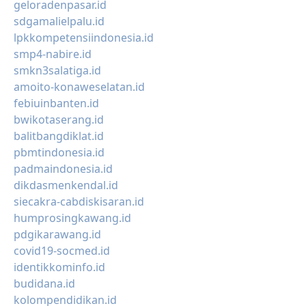
geloradenpasar.id
sdgamalielpalu.id
lpkkompetensiindonesia.id
smp4-nabire.id
smkn3salatiga.id
amoito-konaweselatan.id
febiuinbanten.id
bwikotaserang.id
balitbangdiklat.id
pbmtindonesia.id
padmaindonesia.id
dikdasmenkendal.id
siecakra-cabdiskisaran.id
humprosingkawang.id
pdgikarawang.id
covid19-socmed.id
identikkominfo.id
budidana.id
kolompendidikan.id