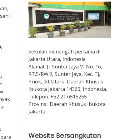
yah,
seni
,
Sekolah menengah pertama di
Jakarta Utara, Indonesia
Alamat:
Jl. Sunter Jaya VI No. 16,
RT.5/RW.9, Sunter Jaya, Kec. Tj.
a
Priok, Jkt Utara, Daerah Khusus
h
Ibukota Jakarta 14360, Indonesia.
wi
Telepon:
+62 21 6515255
anyak
Provinsi:
Daerah Khusus Ibukota
si
Jakarta
k
Website Bersangkutan
 para