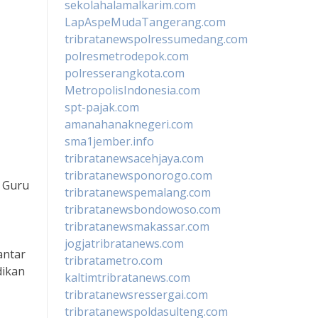
sekolahalamalkarim.com
LapAspeMudaTangerang.com
tribratanewspolressumedang.com
polresmetrodepok.com
polresserangkota.com
MetropolisIndonesia.com
spt-pajak.com
amanahanaknegeri.com
sma1jember.info
tribratanewsacehjaya.com
tribratanewsponorogo.com
. Guru
tribratanewspemalang.com
tribratanewsbondowoso.com
tribratanewsmakassar.com
jogjatribratanews.com
antar
tribratametro.com
dikan
kaltimtribratanews.com
tribratanewsressergai.com
tribratanewspoldasulteng.com