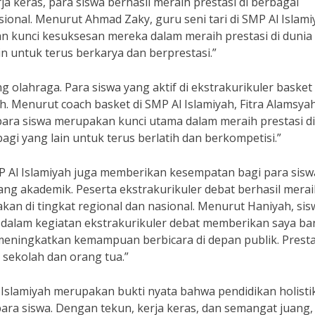
ja keras, para siswa berhasil meraih prestasi di berbagai
sional. Menurut Ahmad Zaky, guru seni tari di SMP Al Islami
 kunci kesuksesan mereka dalam meraih prestasi di dunia 
in untuk terus berkarya dan berprestasi.”
ng olahraga. Para siswa yang aktif di ekstrakurikuler basket
h. Menurut coach basket di SMP Al Islamiyah, Fitra Alamsyah
para siswa merupakan kunci utama dalam meraih prestasi di
gi yang lain untuk terus berlatih dan berkompetisi.”
SMP Al Islamiyah juga memberikan kesempatan bagi para sisw
g akademik. Peserta ekstrakurikuler debat berhasil merai
akan di tingkat regional dan nasional. Menurut Haniyah, sis
asi dalam kegiatan ekstrakurikuler debat memberikan saya b
n meningkatkan kemampuan berbicara di depan publik. Presta
sekolah dan orang tua.”
l Islamiyah merupakan bukti nyata bahwa pendidikan holisti
para siswa. Dengan tekun, kerja keras, dan semangat juang,