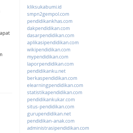
kliksukabumi.id
i
smpn2gempol.com
pendidikankhas.com
dakpendidikan.com
dapat
dasarpendidikan.com
,
aplikasipendidikan.com
wikipendidikan.com
am
mypendidikan.com
laporpendidikan.com
pendidikanku.net
berkaspendidikan.com
elearningpendidikan.com
statistikapendidikan.com
pendidikankukar.com
situs-pendidikan.com
gurupendidikan.net
pendidikan-anak.com
administrasipendidikan.com