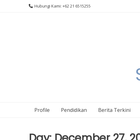
Skip
Hubungi Kami: +62 21 6515255
to
content
Profile
Pendidikan
Berita Terkini
Day:
December 27, 2