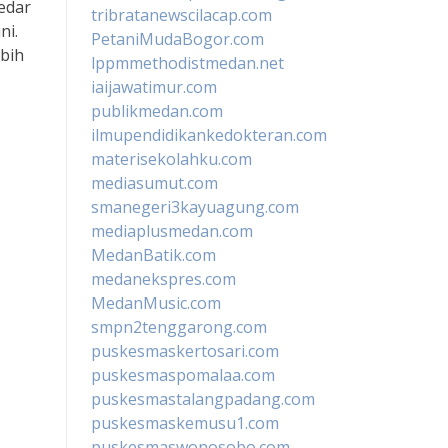
edar
tribratanewscilacap.com
ni.
PetaniMudaBogor.com
ebih
lppmmethodistmedan.net
iaijawatimur.com
publikmedan.com
ilmupendidikankedokteran.com
materisekolahku.com
mediasumut.com
smanegeri3kayuagung.com
mediaplusmedan.com
MedanBatik.com
medanekspres.com
MedanMusic.com
smpn2tenggarong.com
puskesmaskertosari.com
puskesmaspomalaa.com
puskesmastalangpadang.com
puskesmaskemusu1.com
puskesmaswonosobo.com