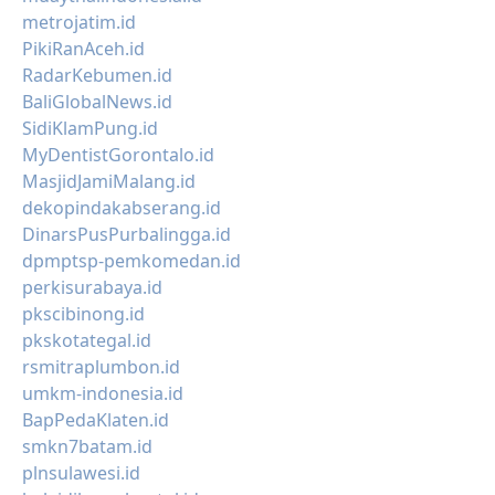
metrojatim.id
PikiRanAceh.id
RadarKebumen.id
BaliGlobalNews.id
SidiKlamPung.id
MyDentistGorontalo.id
MasjidJamiMalang.id
dekopindakabserang.id
DinarsPusPurbalingga.id
dpmptsp-pemkomedan.id
perkisurabaya.id
pkscibinong.id
pkskotategal.id
rsmitraplumbon.id
umkm-indonesia.id
BapPedaKlaten.id
smkn7batam.id
plnsulawesi.id