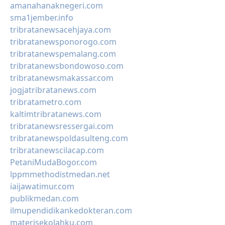
amanahanaknegeri.com
sma1jember.info
tribratanewsacehjaya.com
tribratanewsponorogo.com
tribratanewspemalang.com
tribratanewsbondowoso.com
tribratanewsmakassar.com
jogjatribratanews.com
tribratametro.com
kaltimtribratanews.com
tribratanewsressergai.com
tribratanewspoldasulteng.com
tribratanewscilacap.com
PetaniMudaBogor.com
lppmmethodistmedan.net
iaijawatimur.com
publikmedan.com
ilmupendidikankedokteran.com
materisekolahku.com