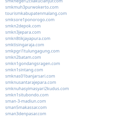
smknegeri2cilakucianjur.com
smkmuh3purwokerto.com
tourismkabupatenmalang.com
smksore1ponorogo.com
smkn2depok.com
smkn3jepara.com
smkn8tikjayapura.com
smktisingaraja.com
smkpgri1tulungagung.com
smkn2batam.com
smkn1gondangsragen.com
smkn1sintang.com
smknas01banjarsari.com
smknusantarajepara.com
smknuhasyimasyari2kudus.com
smkn1situbondo.com
sman-3-madiun.com
sman5makassar.com
sman3denpasar.com