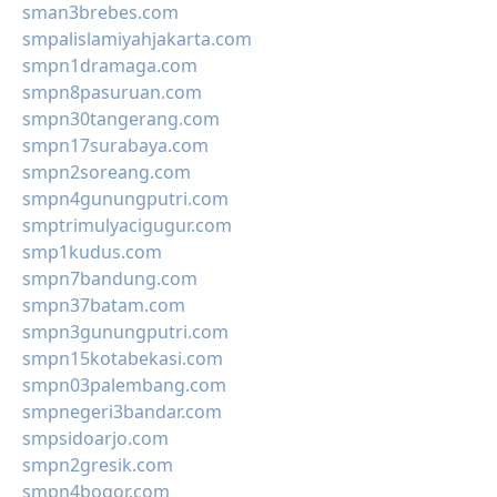
sman3brebes.com
smpalislamiyahjakarta.com
smpn1dramaga.com
smpn8pasuruan.com
smpn30tangerang.com
smpn17surabaya.com
smpn2soreang.com
smpn4gunungputri.com
smptrimulyacigugur.com
smp1kudus.com
smpn7bandung.com
smpn37batam.com
smpn3gunungputri.com
smpn15kotabekasi.com
smpn03palembang.com
smpnegeri3bandar.com
smpsidoarjo.com
smpn2gresik.com
smpn4bogor.com