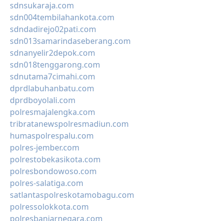
sdnsukaraja.com
sdn004tembilahankota.com
sdndadirejo02pati.com
sdn013samarindaseberang.com
sdnanyelir2depok.com
sdn018tenggarong.com
sdnutama7cimahi.com
dprdlabuhanbatu.com
dprdboyolali.com
polresmajalengka.com
tribratanewspolresmadiun.com
humaspolrespalu.com
polres-jember.com
polrestobekasikota.com
polresbondowoso.com
polres-salatiga.com
satlantaspolreskotamobagu.com
polressolokkota.com
polresbanjarnegara.com