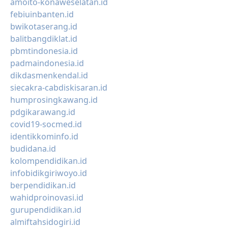
amoito-konaweselatan.id
febiuinbanten.id
bwikotaserang.id
balitbangdiklat.id
pbmtindonesia.id
padmaindonesia.id
dikdasmenkendal.id
siecakra-cabdiskisaran.id
humprosingkawang.id
pdgikarawang.id
covid19-socmed.id
identikkominfo.id
budidana.id
kolompendidikan.id
infobidikgiriwoyo.id
berpendidikan.id
wahidproinovasi.id
gurupendidikan.id
almiftahsidogiri.id