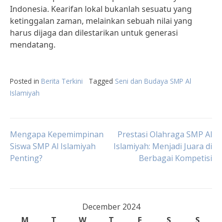
Indonesia. Kearifan lokal bukanlah sesuatu yang
ketinggalan zaman, melainkan sebuah nilai yang
harus dijaga dan dilestarikan untuk generasi
mendatang.
Posted in
Berita Terkini
Tagged
Seni dan Budaya SMP Al
Islamiyah
Post
Mengapa Kepemimpinan
Prestasi Olahraga SMP Al
Siswa SMP Al Islamiyah
Islamiyah: Menjadi Juara di
Penting?
Berbagai Kompetisi
navigation
December 2024
M
T
W
T
F
S
S