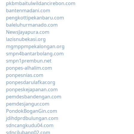
pkbmbaitulwildancirebon.com
bantenmadani.com
pengkottipekanbaru.com
baleluhurmanado.com
NewsJayapura.com
lazisnubekasi.org
mgmppmpekalongan.org
smpn4bantarbolang.com
smpn1prembun.net
ponpes-alhalim.com
ponpesnias.com
ponpesdarulafkar.org
ponpeskejapanan.com
pemdesbandengan.com
pemdesjangur.com
PondokBoganGin.com
jdihdprdbulungan.com
sdncangkudu04.com
sdncilubang02.com