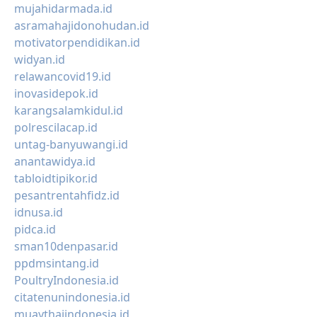
mujahidarmada.id
asramahajidonohudan.id
motivatorpendidikan.id
widyan.id
relawancovid19.id
inovasidepok.id
karangsalamkidul.id
polrescilacap.id
untag-banyuwangi.id
anantawidya.id
tabloidtipikor.id
pesantrentahfidz.id
idnusa.id
pidca.id
sman10denpasar.id
ppdmsintang.id
PoultryIndonesia.id
citatenunindonesia.id
muaythaiindonesia.id