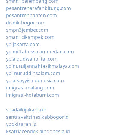
smkn1palembang.com
pesantrenarafahbitung.com
pesantrenbanten.com
disdik-bogor.com
smpn3jember.com
sman1cikampek.com
ypijakarta.com
ypimiftahussalammedan.com
ypialqudwahblitar.com
ypinuruljannahtasikmalaya.com
ypi-nuruddinsalam.com
ypialkayyisindonesia.com
imigrasi-malang.com
imigrasi-kotabumi.com
spadaikijakarta.id
sentravaksinasikabbogor.id
ypqkisaran.id
ksatriacendekiaindonesia.id