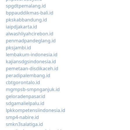
spgdtpemalang.id
bppauddikmas-bali.id
pkskabbandung.id
iaipdjakarta.id
alwashliyahcirebon.id
penmadpandeglang.id
pksjambi.id
lembakum-indonesia.id
kajiansdgsindonesia.id
pemetaan-disdikaceh.id
peradipalembang.id
cbtgorontalo.id
mgmpsb-smpnganjuk.id
geloradenpasar.id
sdgamalielpalu.id
lpkkompetensiindonesia.id
smp4-nabire.id
smkn3salatiga.id