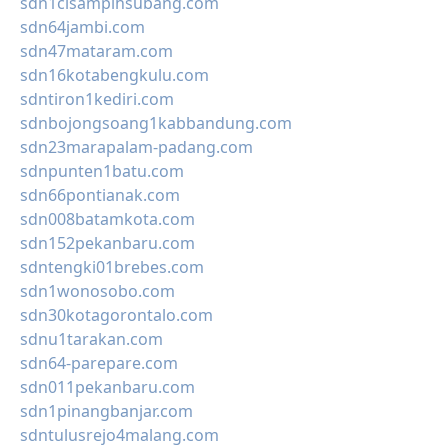
sdn1cisampihsubang.com
sdn64jambi.com
sdn47mataram.com
sdn16kotabengkulu.com
sdntiron1kediri.com
sdnbojongsoang1kabbandung.com
sdn23marapalam-padang.com
sdnpunten1batu.com
sdn66pontianak.com
sdn008batamkota.com
sdn152pekanbaru.com
sdntengki01brebes.com
sdn1wonosobo.com
sdn30kotagorontalo.com
sdnu1tarakan.com
sdn64-parepare.com
sdn011pekanbaru.com
sdn1pinangbanjar.com
sdntulusrejo4malang.com