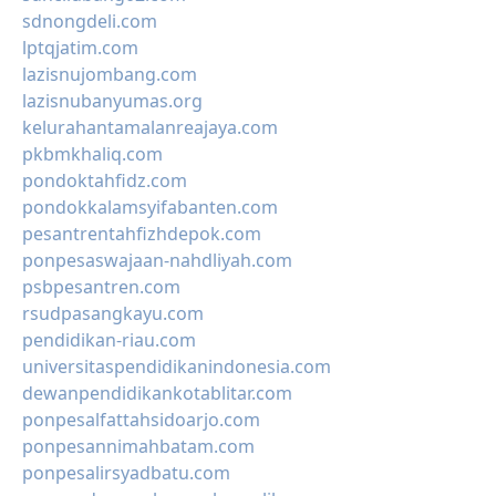
sdnongdeli.com
lptqjatim.com
lazisnujombang.com
lazisnubanyumas.org
kelurahantamalanreajaya.com
pkbmkhaliq.com
pondoktahfidz.com
pondokkalamsyifabanten.com
pesantrentahfizhdepok.com
ponpesaswajaan-nahdliyah.com
psbpesantren.com
rsudpasangkayu.com
pendidikan-riau.com
universitaspendidikanindonesia.com
dewanpendidikankotablitar.com
ponpesalfattahsidoarjo.com
ponpesannimahbatam.com
ponpesalirsyadbatu.com