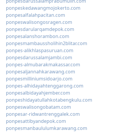
ponpesdarussalamprabumulih.com
ponpeskedawangmojokerto.com
ponpesalfalahpacitan.com
ponpeswalisongosragen.com
ponpesdarularqamdepok.com
ponpesalanshorambon.com
ponpesmambaussholihin2blitar.com
ponpes-alikhlaspasuruan.com
ponpesdarussalamjambi.com
ponpes-almubarakmakassar.com
ponpesaljannahkarawang.com
ponpesmilliniumsidoarjo.com
ponpes-alhidayahtenggarong.com
ponpesalbidayahjember.com
ponpeshidayatullahkotabengkulu.com
ponpeswalisongobatam.com
ponpesar-ridwantrenggalek.com
ponpesattibyandepok.com
ponpesmanbaululumkarawang.com