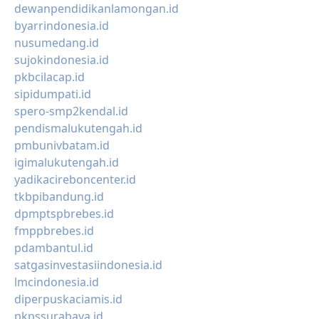
dewanpendidikanlamongan.id
byarrindonesia.id
nusumedang.id
sujokindonesia.id
pkbcilacap.id
sipidumpati.id
spero-smp2kendal.id
pendismalukutengah.id
pmbunivbatam.id
igimalukutengah.id
yadikacireboncenter.id
tkbpibandung.id
dpmptspbrebes.id
fmppbrebes.id
pdambantul.id
satgasinvestasiindonesia.id
lmcindonesia.id
diperpuskaciamis.id
pkpssurabaya.id