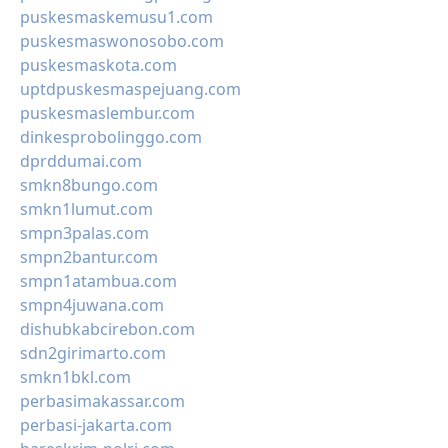
puskesmaskemusu1.com
puskesmaswonosobo.com
puskesmaskota.com
uptdpuskesmaspejuang.com
puskesmaslembur.com
dinkesprobolinggo.com
dprddumai.com
smkn8bungo.com
smkn1lumut.com
smpn3palas.com
smpn2bantur.com
smpn1atambua.com
smpn4juwana.com
dishubkabcirebon.com
sdn2girimarto.com
smkn1bkl.com
perbasimakassar.com
perbasi-jakarta.com