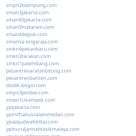
smpn2blampung.com
sman3jakarta.com
sman60jakarta.com
sman9mataram.com
sman4depok.com
smansa-singaraja.com
smkn4pekanbaru.com
smkn3tarakan.com
smkn1palembang.com
pesantrenarafahbitung.com
pesantrenbanten.com
disdik-bogor.com
smpn3jember.com
sman1cikampek.com
ypijakarta.com
ypimiftahussalammedan.com
ypialqudwahblitar.com
ypinuruljannahtasikmalaya.com