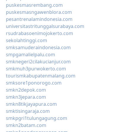
puskesmasrembang.com
puskesmasngawenblora.com
pesantrenalamindonesia.com
universitastritunggalsurabaya.com
rsudrabasoenimojokerto.com
sekolahtinggi.com
smksamuderaindonesia.com
smpgamalielpalu.com
smknegeri2cilakucianjur.com
smkmuh3purwokerto.com
tourismkabupatenmalang.com
smksore1ponorogo.com
smkn2depok.com
smkn3jepara.com
smkn8tikjayapura.com
smktisingaraja.com
smkpgri1tulungagung.com
smkn2batam.com