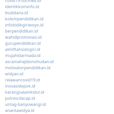
covid19-socmed.id
identikkominfo.id
budidana.id
kolompendidikan.id
infobidikgiriwoyo.id
berpendidikan.id
wahidproinovasi.id
gurupendidikan.id
almiftahsidogiri.id
mujahidarmada.id
asramahajidonohudan.id
motivatorpendidikan.id
widyan.id
relawancovid19.id
inovasidepok.id
karangsalamkidul.id
polrescilacap.id
untag-banyuwangi.id
anantawidya.id