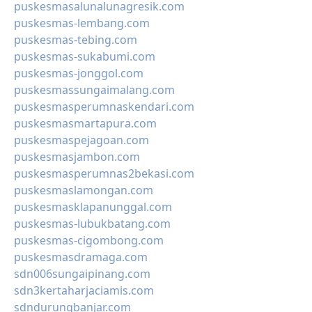
puskesmasalunalunagresik.com
puskesmas-lembang.com
puskesmas-tebing.com
puskesmas-sukabumi.com
puskesmas-jonggol.com
puskesmassungaimalang.com
puskesmasperumnaskendari.com
puskesmasmartapura.com
puskesmaspejagoan.com
puskesmasjambon.com
puskesmasperumnas2bekasi.com
puskesmaslamongan.com
puskesmasklapanunggal.com
puskesmas-lubukbatang.com
puskesmas-cigombong.com
puskesmasdramaga.com
sdn006sungaipinang.com
sdn3kertaharjaciamis.com
sdndurungbanjar.com