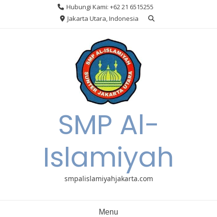
Skip
Hubungi Kami: +62 21 6515255
to
Jakarta Utara, Indonesia
content
SMP Al-
Islamiyah
smpalislamiyahjakarta.com
Menu