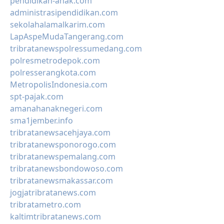
pendidikan-anak.com
administrasipendidikan.com
sekolahalamalkarim.com
LapAspeMudaTangerang.com
tribratanewspolressumedang.com
polresmetrodepok.com
polresserangkota.com
MetropolisIndonesia.com
spt-pajak.com
amanahanaknegeri.com
sma1jember.info
tribratanewsacehjaya.com
tribratanewsponorogo.com
tribratanewspemalang.com
tribratanewsbondowoso.com
tribratanewsmakassar.com
jogjatribratanews.com
tribratametro.com
kaltimtribratanews.com