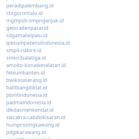
peradipalembang.id
cbtgorontalo.id
mgmpsb-smpnganjuk.id
geloradenpasar.id
sdgamalielpalu.id
lpkkompetensiindonesia.id
smp4-nabire.id
smkn3salatiga.id
amoito-konaweselatan.id
febiuinbanten.id
bwikotaserang.id
balitbangdiklat.id
pbmtindonesia.id
padmaindonesia.id
dikdasmenkendal.id
siecakra-cabdiskisaran.id
humprosingkawang.id
pdgikarawang.id