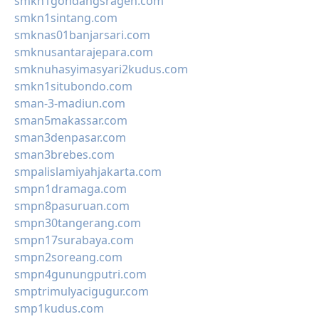
smkn1gondangsragen.com
smkn1sintang.com
smknas01banjarsari.com
smknusantarajepara.com
smknuhasyimasyari2kudus.com
smkn1situbondo.com
sman-3-madiun.com
sman5makassar.com
sman3denpasar.com
sman3brebes.com
smpalislamiyahjakarta.com
smpn1dramaga.com
smpn8pasuruan.com
smpn30tangerang.com
smpn17surabaya.com
smpn2soreang.com
smpn4gunungputri.com
smptrimulyacigugur.com
smp1kudus.com