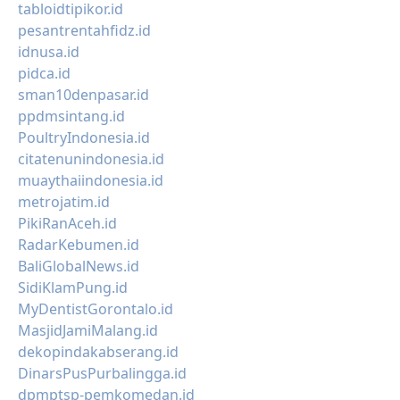
tabloidtipikor.id
pesantrentahfidz.id
idnusa.id
pidca.id
sman10denpasar.id
ppdmsintang.id
PoultryIndonesia.id
citatenunindonesia.id
muaythaiindonesia.id
metrojatim.id
PikiRanAceh.id
RadarKebumen.id
BaliGlobalNews.id
SidiKlamPung.id
MyDentistGorontalo.id
MasjidJamiMalang.id
dekopindakabserang.id
DinarsPusPurbalingga.id
dpmptsp-pemkomedan.id