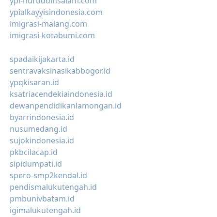
ypi-nuruddinsalam.com
ypialkayyisindonesia.com
imigrasi-malang.com
imigrasi-kotabumi.com
spadaikijakarta.id
sentravaksinasikabbogor.id
ypqkisaran.id
ksatriacendekiaindonesia.id
dewanpendidikanlamongan.id
byarrindonesia.id
nusumedang.id
sujokindonesia.id
pkbcilacap.id
sipidumpati.id
spero-smp2kendal.id
pendismalukutengah.id
pmbunivbatam.id
igimalukutengah.id