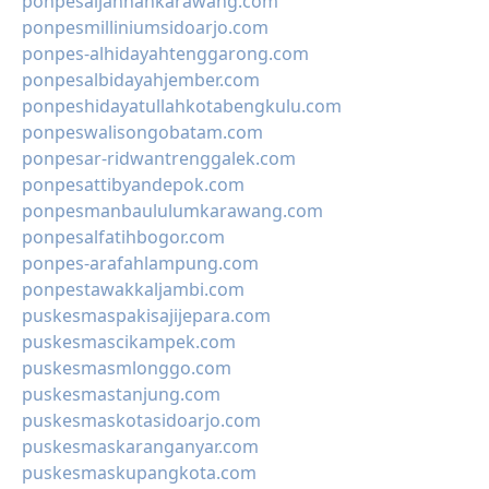
ponpesaljannahkarawang.com
ponpesmilliniumsidoarjo.com
ponpes-alhidayahtenggarong.com
ponpesalbidayahjember.com
ponpeshidayatullahkotabengkulu.com
ponpeswalisongobatam.com
ponpesar-ridwantrenggalek.com
ponpesattibyandepok.com
ponpesmanbaululumkarawang.com
ponpesalfatihbogor.com
ponpes-arafahlampung.com
ponpestawakkaljambi.com
puskesmaspakisajijepara.com
puskesmascikampek.com
puskesmasmlonggo.com
puskesmastanjung.com
puskesmaskotasidoarjo.com
puskesmaskaranganyar.com
puskesmaskupangkota.com