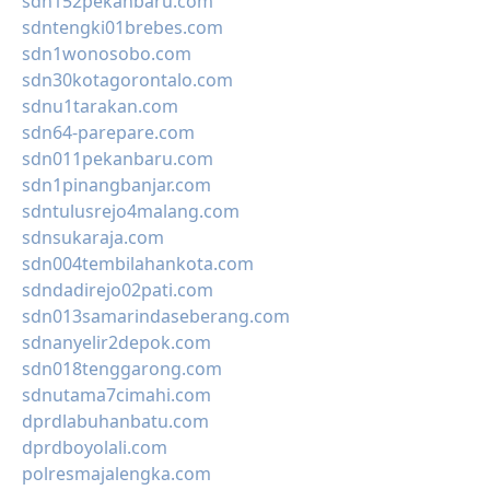
sdn152pekanbaru.com
sdntengki01brebes.com
sdn1wonosobo.com
sdn30kotagorontalo.com
sdnu1tarakan.com
sdn64-parepare.com
sdn011pekanbaru.com
sdn1pinangbanjar.com
sdntulusrejo4malang.com
sdnsukaraja.com
sdn004tembilahankota.com
sdndadirejo02pati.com
sdn013samarindaseberang.com
sdnanyelir2depok.com
sdn018tenggarong.com
sdnutama7cimahi.com
dprdlabuhanbatu.com
dprdboyolali.com
polresmajalengka.com