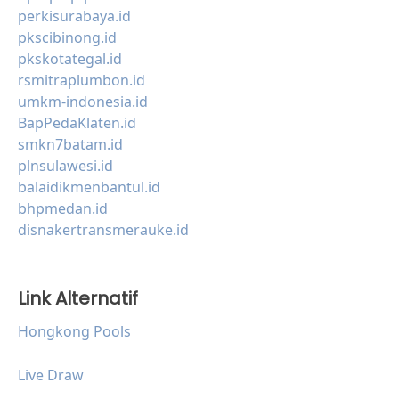
perkisurabaya.id
pkscibinong.id
pkskotategal.id
rsmitraplumbon.id
umkm-indonesia.id
BapPedaKlaten.id
smkn7batam.id
plnsulawesi.id
balaidikmenbantul.id
bhpmedan.id
disnakertransmerauke.id
Link Alternatif
Hongkong Pools
Live Draw