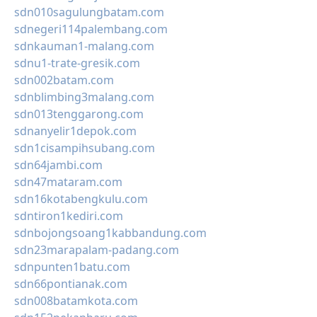
sdn010sagulungbatam.com
sdnegeri114palembang.com
sdnkauman1-malang.com
sdnu1-trate-gresik.com
sdn002batam.com
sdnblimbing3malang.com
sdn013tenggarong.com
sdnanyelir1depok.com
sdn1cisampihsubang.com
sdn64jambi.com
sdn47mataram.com
sdn16kotabengkulu.com
sdntiron1kediri.com
sdnbojongsoang1kabbandung.com
sdn23marapalam-padang.com
sdnpunten1batu.com
sdn66pontianak.com
sdn008batamkota.com