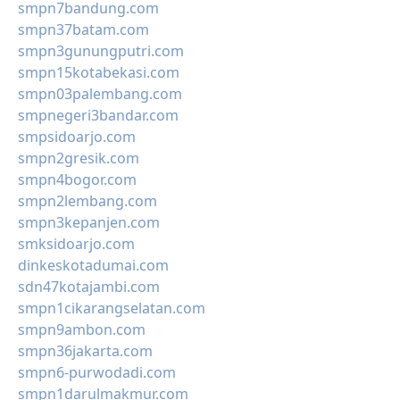
smpn7bandung.com
smpn37batam.com
smpn3gunungputri.com
smpn15kotabekasi.com
smpn03palembang.com
smpnegeri3bandar.com
smpsidoarjo.com
smpn2gresik.com
smpn4bogor.com
smpn2lembang.com
smpn3kepanjen.com
smksidoarjo.com
dinkeskotadumai.com
sdn47kotajambi.com
smpn1cikarangselatan.com
smpn9ambon.com
smpn36jakarta.com
smpn6-purwodadi.com
smpn1darulmakmur.com