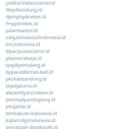
yadikacireboncenter.id
tkbpibandung.id
dpmptspbrebes.id
fmppbrebes.id
pdambantul.id
satgasinvestasiindonesia.id
lmcindonesia.id
diperpuskaciamis.id
pkpssurabaya.id
spgdtpemalang.id
bppauddikmas-bali.id
pkskabbandung.id
iaipdjakarta.id
alwashliyahcirebon.id
penmadpandeglang.id
pksjambi.id
lembakum-indonesia.id
kajiansdgsindonesia.id
pemetaan-disdikaceh.id