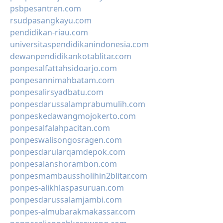
psbpesantren.com
rsudpasangkayu.com
pendidikan-riau.com
universitaspendidikanindonesia.com
dewanpendidikankotablitar.com
ponpesalfattahsidoarjo.com
ponpesannimahbatam.com
ponpesalirsyadbatu.com
ponpesdarussalamprabumulih.com
ponpeskedawangmojokerto.com
ponpesalfalahpacitan.com
ponpeswalisongosragen.com
ponpesdarularqamdepok.com
ponpesalanshorambon.com
ponpesmambaussholihin2blitar.com
ponpes-alikhlaspasuruan.com
ponpesdarussalamjambi.com
ponpes-almubarakmakassar.com