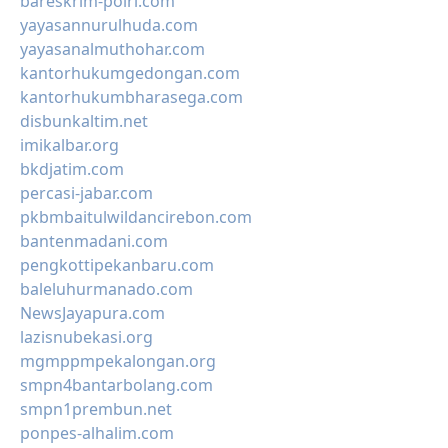
bareskrim-polri.com
yayasannurulhuda.com
yayasanalmuthohar.com
kantorhukumgedongan.com
kantorhukumbharasega.com
disbunkaltim.net
imikalbar.org
bkdjatim.com
percasi-jabar.com
pkbmbaitulwildancirebon.com
bantenmadani.com
pengkottipekanbaru.com
baleluhurmanado.com
NewsJayapura.com
lazisnubekasi.org
mgmppmpekalongan.org
smpn4bantarbolang.com
smpn1prembun.net
ponpes-alhalim.com