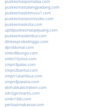
puskesmaspomalaa.com
puskesmastalangpadang.com
puskesmaskemusu1.com
puskesmaswonosobo.com
puskesmaskota.com
uptdpuskesmaspejuang.com
puskesmaslembur.com
dinkesprobolinggo.com
dprddumai.com
smkn8bungo.com
smkn1lumut.com
smpn3palas.com
smpn2bantur.com
smpn1atambua.com
smpn4juwana.com
dishubkabcirebon.com
sdn2girimarto.com
smkn1bkl.com
perbasimakassar.com