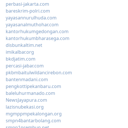
perbasi-jakarta.com
bareskrim-polri.com
yayasannurulhuda.com
yayasanalmuthohar.com
kantorhukumgedongan.com
kantorhukumbharasega.com
disbunkaltim.net
imikalbar.org
bkdjatim.com
percasi-jabar.com
pkbmbaitulwildancirebon.com
bantenmadani.com
pengkottipekanbaru.com
baleluhurmanado.com
NewsJayapura.com
lazisnubekasi.org
mgmppmpekalongan.org
smpn4bantarbolang.com
smpn1prembun.net