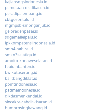
kajiansdgsindonesia.id
pemetaan-disdikaceh.id
peradipalembang.id
cbtgorontalo.id
mgmpsb-smpnganjuk.id
geloradenpasar.id
sdgamalielpalu.id
lpkkompetensiindonesia.id
smp4-nabire.id
smkn3salatiga.id
amoito-konaweselatan.id
febiuinbanten.id
bwikotaserang.id
balitbangdiklat.id
pbmtindonesia.id
padmaindonesia.id
dikdasmenkendal.id
siecakra-cabdiskisaran.id
humprosingkawang.id