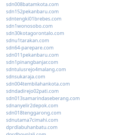
sdn008batamkota.com
sdn152pekanbaru.com
sdntengki01brebes.com
sdn1wonosobo.com
sdn30kotagorontalo.com
sdnu1tarakan.com
sdn64-parepare.com
sdn011pekanbaru.com
sdn1pinangbanjar.com
sdntulusrejo4malang.com
sdnsukaraja.com
sdn004tembilahankota.com
sdndadirejo02pati.com
sdn013samarindaseberang.com
sdnanyelir2depok.com
sdn018tenggarong.com
sdnutama7cimahi.com
dprdlabuhanbatu.com
dprdboyolali.com