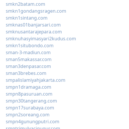
smkn2batam.com
smkn1gondangsragen.com
smkn1sintang.com
smknas01banjarsari.com
smknusantarajepara.com
smknuhasyimasyari2kudus.com
smkn1situbondo.com
sman-3-madiun.com
sman5makassar.com
sman3denpasar.com
sman3brebes.com
smpalislamiyahjakarta.com
smpn1dramaga.com
smpn8pasuruan.com
smpn30tangerang.com
smpn17surabaya.com
smpn2soreang.com
smpn4gunungputri.com
smptrimulyacigugur.com