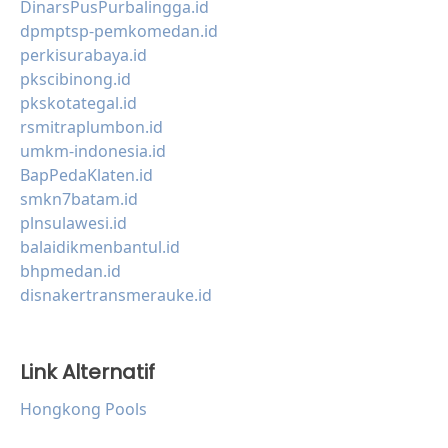
DinarsPusPurbalingga.id
dpmptsp-pemkomedan.id
perkisurabaya.id
pkscibinong.id
pkskotategal.id
rsmitraplumbon.id
umkm-indonesia.id
BapPedaKlaten.id
smkn7batam.id
plnsulawesi.id
balaidikmenbantul.id
bhpmedan.id
disnakertransmerauke.id
Link Alternatif
Hongkong Pools