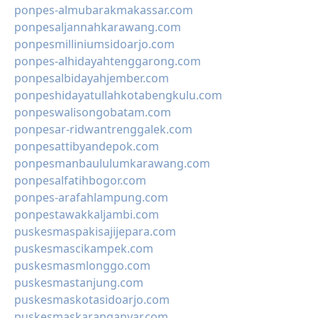
ponpes-almubarakmakassar.com
ponpesaljannahkarawang.com
ponpesmilliniumsidoarjo.com
ponpes-alhidayahtenggarong.com
ponpesalbidayahjember.com
ponpeshidayatullahkotabengkulu.com
ponpeswalisongobatam.com
ponpesar-ridwantrenggalek.com
ponpesattibyandepok.com
ponpesmanbaululumkarawang.com
ponpesalfatihbogor.com
ponpes-arafahlampung.com
ponpestawakkaljambi.com
puskesmaspakisajijepara.com
puskesmascikampek.com
puskesmasmlonggo.com
puskesmastanjung.com
puskesmaskotasidoarjo.com
puskesmaskaranganyar.com