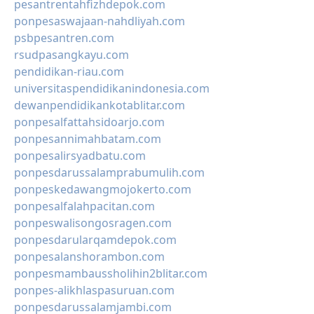
pesantrentahfizhdepok.com
ponpesaswajaan-nahdliyah.com
psbpesantren.com
rsudpasangkayu.com
pendidikan-riau.com
universitaspendidikanindonesia.com
dewanpendidikankotablitar.com
ponpesalfattahsidoarjo.com
ponpesannimahbatam.com
ponpesalirsyadbatu.com
ponpesdarussalamprabumulih.com
ponpeskedawangmojokerto.com
ponpesalfalahpacitan.com
ponpeswalisongosragen.com
ponpesdarularqamdepok.com
ponpesalanshorambon.com
ponpesmambaussholihin2blitar.com
ponpes-alikhlaspasuruan.com
ponpesdarussalamjambi.com