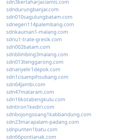
sdn3kertaharjaciamis.com
sdndurungbanjar.com
sdn010sagulungbatam.com
sdnegeri114palembang.com
sdnkauman1-malang.com
sdnu1-trate-gresik.com
sdn002batam.com
sdnblimbing3malang.com
sdn013tenggarong.com
sdnanyelir1depok.com
sdn1cisampihsubang.com
sdn64jambi.com
sdn47mataram.com
sdn16kotabengkulu.com
sdntiron1kediri.com
sdnbojongsoang1kabbandung.com
sdn23marapalam-padang.com
sdnpunten1batu.com
sdn66pontianak.com