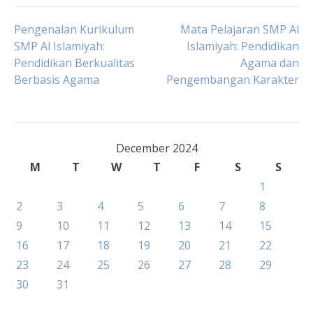
Post
Pengenalan Kurikulum
Mata Pelajaran SMP Al
SMP Al Islamiyah:
Islamiyah: Pendidikan
Pendidikan Berkualitas
Agama dan
navigation
Berbasis Agama
Pengembangan Karakter
December 2024
M
T
W
T
F
S
S
1
2
3
4
5
6
7
8
9
10
11
12
13
14
15
16
17
18
19
20
21
22
23
24
25
26
27
28
29
30
31