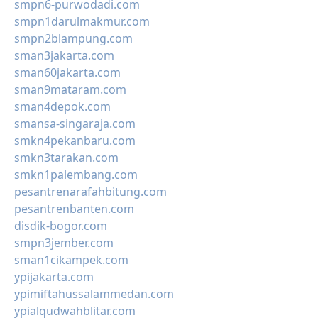
smpn6-purwodadi.com
smpn1darulmakmur.com
smpn2blampung.com
sman3jakarta.com
sman60jakarta.com
sman9mataram.com
sman4depok.com
smansa-singaraja.com
smkn4pekanbaru.com
smkn3tarakan.com
smkn1palembang.com
pesantrenarafahbitung.com
pesantrenbanten.com
disdik-bogor.com
smpn3jember.com
sman1cikampek.com
ypijakarta.com
ypimiftahussalammedan.com
ypialqudwahblitar.com