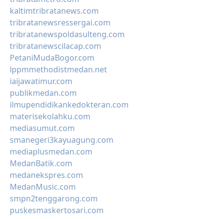
kaltimtribratanews.com
tribratanewsressergai.com
tribratanewspoldasulteng.com
tribratanewscilacap.com
PetaniMudaBogor.com
lppmmethodistmedan.net
iaijawatimur.com
publikmedan.com
ilmupendidikankedokteran.com
materisekolahku.com
mediasumut.com
smanegeri3kayuagung.com
mediaplusmedan.com
MedanBatik.com
medanekspres.com
MedanMusic.com
smpn2tenggarong.com
puskesmaskertosari.com