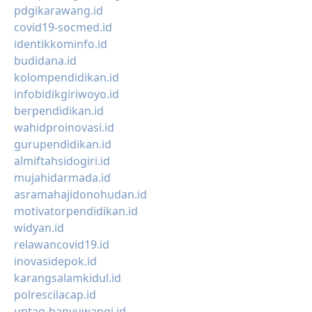
pdgikarawang.id
covid19-socmed.id
identikkominfo.id
budidana.id
kolompendidikan.id
infobidikgiriwoyo.id
berpendidikan.id
wahidproinovasi.id
gurupendidikan.id
almiftahsidogiri.id
mujahidarmada.id
asramahajidonohudan.id
motivatorpendidikan.id
widyan.id
relawancovid19.id
inovasidepok.id
karangsalamkidul.id
polrescilacap.id
untag-banyuwangi.id