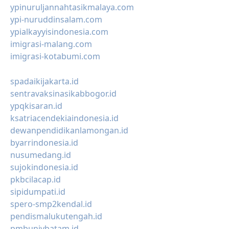
ypinuruljannahtasikmalaya.com
ypi-nuruddinsalam.com
ypialkayyisindonesia.com
imigrasi-malang.com
imigrasi-kotabumi.com
spadaikijakarta.id
sentravaksinasikabbogor.id
ypqkisaran.id
ksatriacendekiaindonesia.id
dewanpendidikanlamongan.id
byarrindonesia.id
nusumedang.id
sujokindonesia.id
pkbcilacap.id
sipidumpati.id
spero-smp2kendal.id
pendismalukutengah.id
pmbunivbatam.id