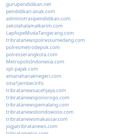
gurupendidikan.net
pendidikan-anak.com
administrasipendidikan.com
sekolahalamalkarim.com
LapAspeMudaTangerang.com
tribratanewspolressumedang.com
polresmetrodepok.com
polresserangkota.com
MetropolisIndonesia.com
spt-pajak.com
amanahanaknegeri.com
sma1jember.info
tribratanewsacehjaya.com
tribratanewsponorogo.com
tribratanewspemalang.com
tribratanewsbondowoso.com
tribratanewsmakassar.com
jogjatribratanews.com
tribratametro.com