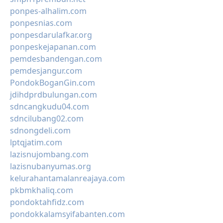
ponpes-alhalim.com
ponpesnias.com
ponpesdarulafkar.org
ponpeskejapanan.com
pemdesbandengan.com
pemdesjangur.com
PondokBoganGin.com
jdihdprdbulungan.com
sdncangkudu04.com
sdncilubang02.com
sdnongdeli.com
lptqjatim.com
lazisnujombang.com
lazisnubanyumas.org
kelurahantamalanreajaya.com
pkbmkhaliq.com
pondoktahfidz.com
pondokkalamsyifabanten.com