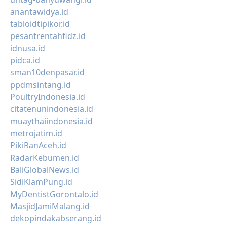
anantawidya.id
tabloidtipikor.id
pesantrentahfidz.id
idnusa.id
pidca.id
sman10denpasar.id
ppdmsintang.id
PoultryIndonesia.id
citatenunindonesia.id
muaythaiindonesia.id
metrojatim.id
PikiRanAceh.id
RadarKebumen.id
BaliGlobalNews.id
SidiKlamPung.id
MyDentistGorontalo.id
MasjidJamiMalang.id
dekopindakabserang.id