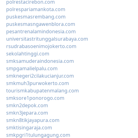
polrestacirebon.com
polrespariamankota.com
puskesmasrembang.com
puskesmasngawenblora.com
pesantrenalamindonesia.com
universitastritunggalsurabaya.com
rsudrabasoenimojokerto.com
sekolahtinggi.com
smksamuderaindonesia.com
smpgamalielpalu.com
smknegeri2cilakucianjur.com
smkmuh3purwokerto.com
tourismkabupatenmalang.com
smksore1ponorogo.com
smkn2depok.com
smkn3jepara.com
smkn8tikjayapura.com
smktisingaraja.com
smkpgri1tulungagung.com