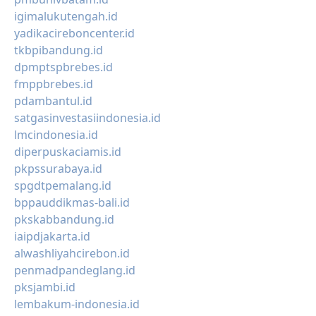
igimalukutengah.id
yadikacireboncenter.id
tkbpibandung.id
dpmptspbrebes.id
fmppbrebes.id
pdambantul.id
satgasinvestasiindonesia.id
lmcindonesia.id
diperpuskaciamis.id
pkpssurabaya.id
spgdtpemalang.id
bppauddikmas-bali.id
pkskabbandung.id
iaipdjakarta.id
alwashliyahcirebon.id
penmadpandeglang.id
pksjambi.id
lembakum-indonesia.id