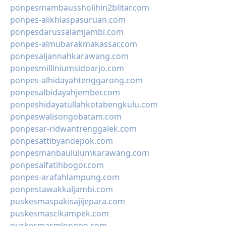
ponpesmambaussholihin2blitar.com
ponpes-alikhlaspasuruan.com
ponpesdarussalamjambi.com
ponpes-almubarakmakassar.com
ponpesaljannahkarawang.com
ponpesmilliniumsidoarjo.com
ponpes-alhidayahtenggarong.com
ponpesalbidayahjember.com
ponpeshidayatullahkotabengkulu.com
ponpeswalisongobatam.com
ponpesar-ridwantrenggalek.com
ponpesattibyandepok.com
ponpesmanbaululumkarawang.com
ponpesalfatihbogor.com
ponpes-arafahlampung.com
ponpestawakkaljambi.com
puskesmaspakisajijepara.com
puskesmascikampek.com
puskesmasmlonggo.com