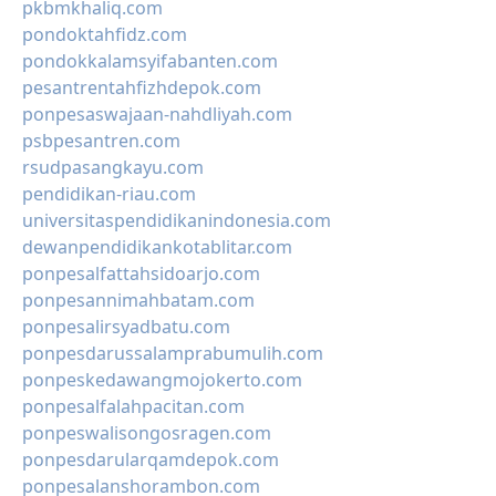
pkbmkhaliq.com
pondoktahfidz.com
pondokkalamsyifabanten.com
pesantrentahfizhdepok.com
ponpesaswajaan-nahdliyah.com
psbpesantren.com
rsudpasangkayu.com
pendidikan-riau.com
universitaspendidikanindonesia.com
dewanpendidikankotablitar.com
ponpesalfattahsidoarjo.com
ponpesannimahbatam.com
ponpesalirsyadbatu.com
ponpesdarussalamprabumulih.com
ponpeskedawangmojokerto.com
ponpesalfalahpacitan.com
ponpeswalisongosragen.com
ponpesdarularqamdepok.com
ponpesalanshorambon.com