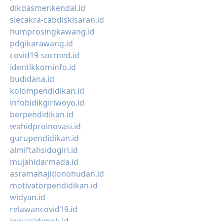
dikdasmenkendal.id
siecakra-cabdiskisaran.id
humprosingkawang.id
pdgikarawang.id
covid19-socmed.id
identikkominfo.id
budidana.id
kolompendidikan.id
infobidikgiriwoyo.id
berpendidikan.id
wahidproinovasi.id
gurupendidikan.id
almiftahsidogiri.id
mujahidarmada.id
asramahajidonohudan.id
motivatorpendidikan.id
widyan.id
relawancovid19.id