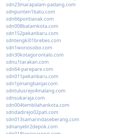
sdn23marapalam-padang.com
sdnpunten1batu.com
sdn66pontianak.com
sdn008batamkota.com
sdn152pekanbaru.com
sdntengki01brebes.com
sdn1wonosobo.com
sdn30kotagorontalo.com
sdnu1tarakan.com
sdn64-parepare.com
sdn011pekanbaru.com
sdn1pinangbanjar.com
sdntulusrejo4malang.com
sdnsukaraja.com
sdn004tembilahankota.com
sdndadirejo02pati.com
sdn013samarindaseberang.com
sdnanyelir2depok.com
sdn018tenggarong.com