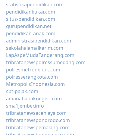
statistikapendidikan.com
pendidikankukar.com
situs-pendidikan.com
gurupendidikan.net
pendidikan-anak.com
administrasipendidikan.com
sekolahalamalkarim.com
LapAspeMudaTangerang.com
tribratanewspolressumedang.com
polresmetrodepok.com
polresserangkota.com
MetropolisIndonesia.com
spt-pajak.com
amanahanaknegeri.com
sma1jember.info
tribratanewsacehjaya.com
tribratanewsponorogo.com
tribratanewspemalang.com
tribratanewsbondowoso.com