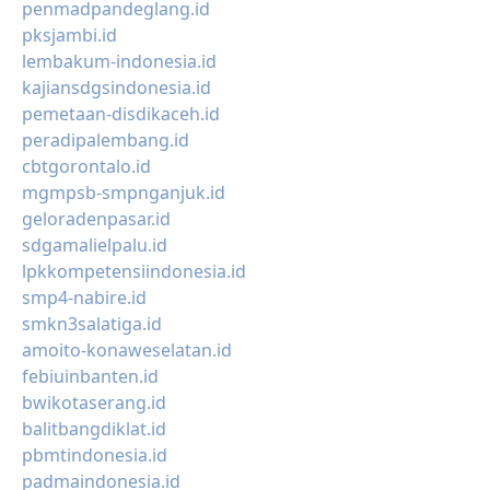
penmadpandeglang.id
pksjambi.id
lembakum-indonesia.id
kajiansdgsindonesia.id
pemetaan-disdikaceh.id
peradipalembang.id
cbtgorontalo.id
mgmpsb-smpnganjuk.id
geloradenpasar.id
sdgamalielpalu.id
lpkkompetensiindonesia.id
smp4-nabire.id
smkn3salatiga.id
amoito-konaweselatan.id
febiuinbanten.id
bwikotaserang.id
balitbangdiklat.id
pbmtindonesia.id
padmaindonesia.id