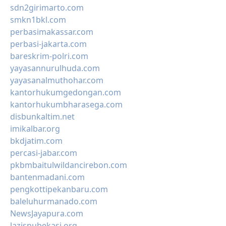
sdn2girimarto.com
smkn1bkl.com
perbasimakassar.com
perbasi-jakarta.com
bareskrim-polri.com
yayasannurulhuda.com
yayasanalmuthohar.com
kantorhukumgedongan.com
kantorhukumbharasega.com
disbunkaltim.net
imikalbar.org
bkdjatim.com
percasi-jabar.com
pkbmbaitulwildancirebon.com
bantenmadani.com
pengkottipekanbaru.com
baleluhurmanado.com
NewsJayapura.com
lazisnubekasi.org