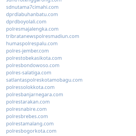
sdnutama7cimahi.com
dprdlabuhanbatu.com
dprdboyolali.com
polresmajalengka.com
tribratanewspolresmadiun.com
humaspolrespalu.com
polres-jember.com
polrestobekasikota.com
polresbondowoso.com
polres-salatiga.com
satlantaspolreskotamobagu.com
polressolokkota.com
polresbanjarnegara.com
polrestarakan.com
polresnabire.com
polresbrebes.com
polrestamalang.com
polresbogorkota.com