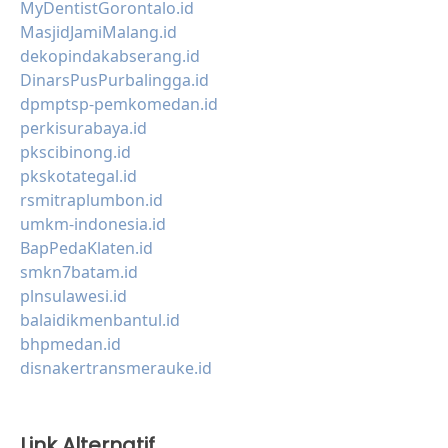
MyDentistGorontalo.id
MasjidJamiMalang.id
dekopindakabserang.id
DinarsPusPurbalingga.id
dpmptsp-pemkomedan.id
perkisurabaya.id
pkscibinong.id
pkskotategal.id
rsmitraplumbon.id
umkm-indonesia.id
BapPedaKlaten.id
smkn7batam.id
plnsulawesi.id
balaidikmenbantul.id
bhpmedan.id
disnakertransmerauke.id
Link Alternatif