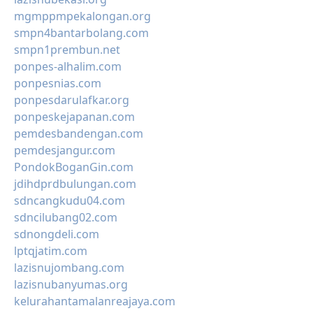
mgmppmpekalongan.org
smpn4bantarbolang.com
smpn1prembun.net
ponpes-alhalim.com
ponpesnias.com
ponpesdarulafkar.org
ponpeskejapanan.com
pemdesbandengan.com
pemdesjangur.com
PondokBoganGin.com
jdihdprdbulungan.com
sdncangkudu04.com
sdncilubang02.com
sdnongdeli.com
lptqjatim.com
lazisnujombang.com
lazisnubanyumas.org
kelurahantamalanreajaya.com