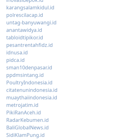
inovasidepok.id
karangsalamkidul.id
polrescilacap.id
untag-banyuwangi.id
anantawidya.id
tabloidtipikor.id
pesantrentahfidz.id
idnusa.id
pidca.id
sman10denpasar.id
ppdmsintang.id
PoultryIndonesia.id
citatenunindonesia.id
muaythaiindonesia.id
metrojatim.id
PikiRanAceh.id
RadarKebumen.id
BaliGlobalNews.id
SidiKlamPung.id