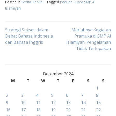
Posted in
Berita Terkini
Tagged
Paduan Suara SMP Al
Islamiyah
Post
Strategi Sukses dalam
Meriahnya Kegiatan
Debat Bahasa Indonesia
Pramuka di SMP Al
dan Bahasa Inggris
Islamiyah: Pengalaman
navigation
Tidak Terlupakan
December 2024
M
T
W
T
F
S
S
1
2
3
4
5
6
7
8
9
10
11
12
13
14
15
16
17
18
19
20
21
22