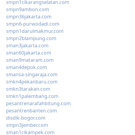
smpn1cikarangselatan.com
smpn9ambon.com
smpn36jakarta.com
smpn6-purwodadi.com
smpn1darulmakmur.com
smpn2blampung.com
sman3jakarta.com
sman60jakarta.com
sman9mataram.com
sman4depok.com
smansa-singaraja.com
smkn4pekanbaru.com
smkn3tarakan.com
smkn1palembang.com
pesantrenarafahbitung.com
pesantrenbanten.com
disdik-bogor.com
smpn3jember.com
sman1cikampek.com