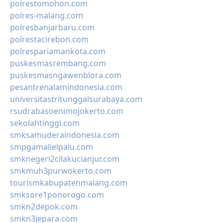
polrestomohon.com
polres-malang.com
polresbanjarbaru.com
polrestacirebon.com
polrespariamankota.com
puskesmasrembang.com
puskesmasngawenblora.com
pesantrenalamindonesia.com
universitastritunggalsurabaya.com
rsudrabasoenimojokerto.com
sekolahtinggi.com
smksamuderaindonesia.com
smpgamalielpalu.com
smknegeri2cilakucianjur.com
smkmuh3purwokerto.com
tourismkabupatenmalang.com
smksore1ponorogo.com
smkn2depok.com
smkn3jepara.com