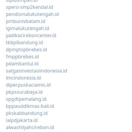
sipidumpati.id
spero-smp2kendal.id
pendismalukutengah.id
pmbunivbatam.id
igimalukutengah.id
yadikacireboncenter.id
tkbpibandung.id
dpmptspbrebes.id
fmppbrebes.id
pdambantul.id
satgasinvestasiindonesia.id
lmcindonesia.id
diperpuskaciamis.id
pkpssurabaya.id
spgdtpemalang.id
bppauddikmas-bali.id
pkskabbandung.id
iaipdjakarta.id
alwashliyahcirebon.id