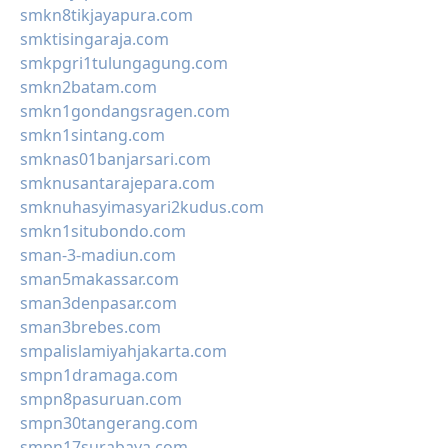
smkn8tikjayapura.com
smktisingaraja.com
smkpgri1tulungagung.com
smkn2batam.com
smkn1gondangsragen.com
smkn1sintang.com
smknas01banjarsari.com
smknusantarajepara.com
smknuhasyimasyari2kudus.com
smkn1situbondo.com
sman-3-madiun.com
sman5makassar.com
sman3denpasar.com
sman3brebes.com
smpalislamiyahjakarta.com
smpn1dramaga.com
smpn8pasuruan.com
smpn30tangerang.com
smpn17surabaya.com