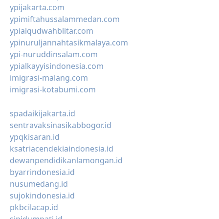
ypijakarta.com
ypimiftahussalammedan.com
ypialqudwahblitar.com
ypinuruljannahtasikmalaya.com
ypi-nuruddinsalam.com
ypialkayyisindonesia.com
imigrasi-malang.com
imigrasi-kotabumi.com
spadaikijakarta.id
sentravaksinasikabbogor.id
ypqkisaran.id
ksatriacendekiaindonesia.id
dewanpendidikanlamongan.id
byarrindonesia.id
nusumedang.id
sujokindonesia.id
pkbcilacap.id