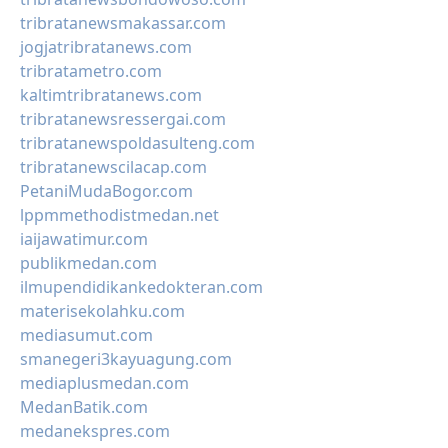
tribratanewsmakassar.com
jogjatribratanews.com
tribratametro.com
kaltimtribratanews.com
tribratanewsressergai.com
tribratanewspoldasulteng.com
tribratanewscilacap.com
PetaniMudaBogor.com
lppmmethodistmedan.net
iaijawatimur.com
publikmedan.com
ilmupendidikankedokteran.com
materisekolahku.com
mediasumut.com
smanegeri3kayuagung.com
mediaplusmedan.com
MedanBatik.com
medanekspres.com