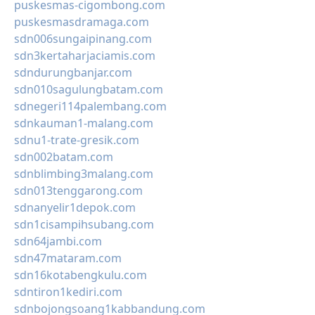
puskesmas-cigombong.com
puskesmasdramaga.com
sdn006sungaipinang.com
sdn3kertaharjaciamis.com
sdndurungbanjar.com
sdn010sagulungbatam.com
sdnegeri114palembang.com
sdnkauman1-malang.com
sdnu1-trate-gresik.com
sdn002batam.com
sdnblimbing3malang.com
sdn013tenggarong.com
sdnanyelir1depok.com
sdn1cisampihsubang.com
sdn64jambi.com
sdn47mataram.com
sdn16kotabengkulu.com
sdntiron1kediri.com
sdnbojongsoang1kabbandung.com