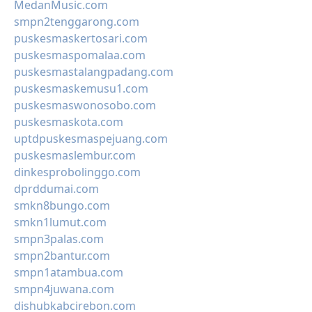
MedanMusic.com
smpn2tenggarong.com
puskesmaskertosari.com
puskesmaspomalaa.com
puskesmastalangpadang.com
puskesmaskemusu1.com
puskesmaswonosobo.com
puskesmaskota.com
uptdpuskesmaspejuang.com
puskesmaslembur.com
dinkesprobolinggo.com
dprddumai.com
smkn8bungo.com
smkn1lumut.com
smpn3palas.com
smpn2bantur.com
smpn1atambua.com
smpn4juwana.com
dishubkabcirebon.com