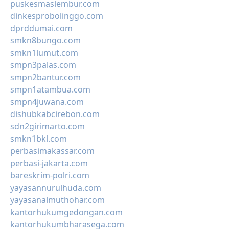
puskesmaslembur.com
dinkesprobolinggo.com
dprddumai.com
smkn8bungo.com
smkn1lumut.com
smpn3palas.com
smpn2bantur.com
smpn1atambua.com
smpn4juwana.com
dishubkabcirebon.com
sdn2girimarto.com
smkn1bkl.com
perbasimakassar.com
perbasi-jakarta.com
bareskrim-polri.com
yayasannurulhuda.com
yayasanalmuthohar.com
kantorhukumgedongan.com
kantorhukumbharasega.com