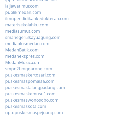
iaijawatimur.com
publikmedan.com
ilmupendidikankedokteran.com
materisekolahku.com
mediasumut.com
smanegeri3kayuagung.com
mediaplusmedan.com
MedanBatik.com
medanekspres.com
MedanMusic.com
smpn2tenggarong.com
puskesmaskertosari.com
puskesmaspomalaa.com
puskesmastalangpadang.com
puskesmaskemusu1.com
puskesmaswonosobo.com
puskesmaskota.com
uptdpuskesmaspejuang.com