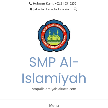
Skip
Hubungi Kami: +62 21 6515255
to
Jakarta Utara, Indonesia
content
SMP Al-
Islamiyah
smpalislamiyahjakarta.com
Menu