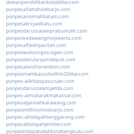
dewanpendidikankotablitar.com
ponpesalfattahsidoarjo.com
ponpesannimahbatam.com
ponpesalirsyadbatu.com
ponpesdarussalamprabumulih.com
ponpeskedawangmojokerto.com
ponpesalfalahpacitan.com
ponpeswalisongosragen.com
ponpesdarularqamdepok.com
ponpesalanshorambon.com
ponpesmambaussholihin2blitar.com
ponpes-alikhlaspasuruan.com
ponpesdarussalamjambi.com
ponpes-almubarakmakassar.com
ponpesaljannahkarawang.com
ponpesmilliniumsidoarjo.com
ponpes-alhidayahtenggarong.com
ponpesalbidayahjember.com
ponpeshidayatullahkotabengkulu.com