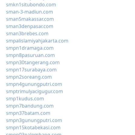
smkn1situbondo.com
sman-3-madiun.com
sman5makassar.com
sman3denpasar.com
sman3brebes.com
smpalislamiyahjakarta.com
smpn1dramaga.com
smpn8pasuruan.com
smpn30tangerang.com
smpn17surabaya.com
smpn2soreang.com
smpn4gunungputri.com
smptrimulyacigugur.com
smp1kudus.com
smpn7bandung.com
smpn37batam.com
smpn3gunungputri.com
smpn15kotabekasi.com
smpn03palembang.com