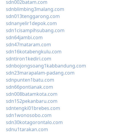
sdn002batam.com
sdnblimbing3malang.com
sdn013tenggarong.com
sdnanyelir1depok.com
sdn1cisampihsubang.com
sdn64jambi.com
sdn47mataram.com
sdn16kotabengkulu.com
sdntiron1kediri.com
sdnbojongsoang1kabbandung.com
sdn23marapalam-padang.com
sdnpunten1batu.com
sdn66pontianak.com
sdn008batamkota.com
sdn152pekanbaru.com
sdntengki01brebes.com
sdn1wonosobo.com
sdn30kotagorontalo.com
sdnu1tarakan.com