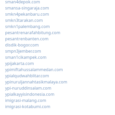
sman4depok.com
smansa-singaraja.com
smkn4pekanbaru.com
smkn3tarakan.com
smkn1palembang.com
pesantrenarafahbitung.com
pesantrenbanten.com
disdik-bogor.com
smpn3jember.com
sman1cikampek.com
ypijakarta.com
ypimiftahussalammedan.com
ypialqudwahblitar.com
ypinuruljannahtasikmalaya.com
ypi-nuruddinsalam.com
ypialkayyisindonesia.com
imigrasi-malang.com
imigrasi-kotabumi.com