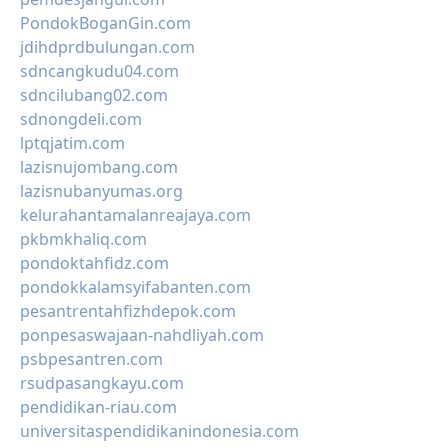
PondokBoganGin.com
jdihdprdbulungan.com
sdncangkudu04.com
sdncilubang02.com
sdnongdeli.com
lptqjatim.com
lazisnujombang.com
lazisnubanyumas.org
kelurahantamalanreajaya.com
pkbmkhaliq.com
pondoktahfidz.com
pondokkalamsyifabanten.com
pesantrentahfizhdepok.com
ponpesaswajaan-nahdliyah.com
psbpesantren.com
rsudpasangkayu.com
pendidikan-riau.com
universitaspendidikanindonesia.com