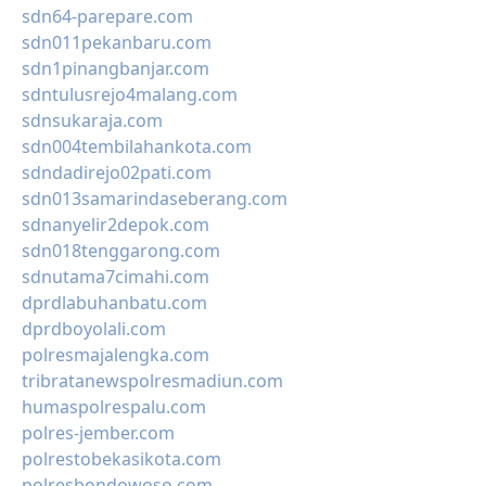
sdn64-parepare.com
sdn011pekanbaru.com
sdn1pinangbanjar.com
sdntulusrejo4malang.com
sdnsukaraja.com
sdn004tembilahankota.com
sdndadirejo02pati.com
sdn013samarindaseberang.com
sdnanyelir2depok.com
sdn018tenggarong.com
sdnutama7cimahi.com
dprdlabuhanbatu.com
dprdboyolali.com
polresmajalengka.com
tribratanewspolresmadiun.com
humaspolrespalu.com
polres-jember.com
polrestobekasikota.com
polresbondowoso.com