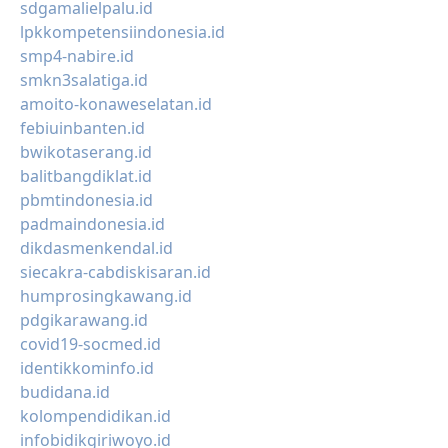
sdgamalielpalu.id
lpkkompetensiindonesia.id
smp4-nabire.id
smkn3salatiga.id
amoito-konaweselatan.id
febiuinbanten.id
bwikotaserang.id
balitbangdiklat.id
pbmtindonesia.id
padmaindonesia.id
dikdasmenkendal.id
siecakra-cabdiskisaran.id
humprosingkawang.id
pdgikarawang.id
covid19-socmed.id
identikkominfo.id
budidana.id
kolompendidikan.id
infobidikgiriwoyo.id