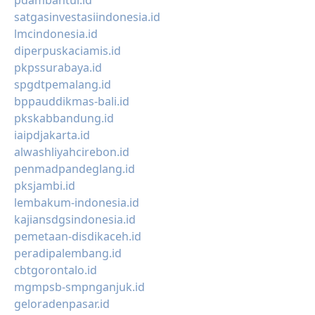
pdambantul.id
satgasinvestasiindonesia.id
lmcindonesia.id
diperpuskaciamis.id
pkpssurabaya.id
spgdtpemalang.id
bppauddikmas-bali.id
pkskabbandung.id
iaipdjakarta.id
alwashliyahcirebon.id
penmadpandeglang.id
pksjambi.id
lembakum-indonesia.id
kajiansdgsindonesia.id
pemetaan-disdikaceh.id
peradipalembang.id
cbtgorontalo.id
mgmpsb-smpnganjuk.id
geloradenpasar.id