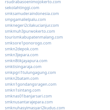
rsudrabasoenimojokerto.com
sekolahtinggi.com
smksamuderaindonesia.com
smpgamalielpalu.com
smknegeri2cilakucianjur.com
smkmuh3purwokerto.com
tourismkabupatenmalang.com
smksore1ponorogo.com
smkn2depok.com
smkn3jepara.com
smkn8tikjayapura.com
smktisingaraja.com
smkpgri1tulungagung.com
smkn2batam.com
smkn1gondangsragen.com
smkn1sintang.com
smknas01banjarsari.com
smknusantarajepara.com
smknuhasyimasyari2kudus.com