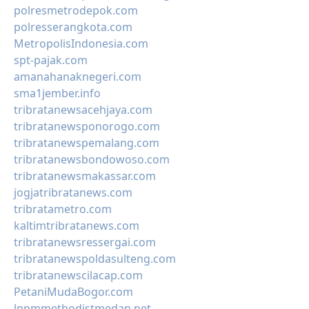
polresmetrodepok.com
polresserangkota.com
MetropolisIndonesia.com
spt-pajak.com
amanahanaknegeri.com
sma1jember.info
tribratanewsacehjaya.com
tribratanewsponorogo.com
tribratanewspemalang.com
tribratanewsbondowoso.com
tribratanewsmakassar.com
jogjatribratanews.com
tribratametro.com
kaltimtribratanews.com
tribratanewsressergai.com
tribratanewspoldasulteng.com
tribratanewscilacap.com
PetaniMudaBogor.com
lppmmethodistmedan.net