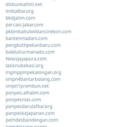
disbunkaltim.net
imikalbar.org
bkdjatim.com
percasi-jabar.com
pkbmbaitulwildancirebon.com
bantenmadani.com
pengkottipekanbaru.com
baleluhurmanado.com
NewsJayapura.com
lazisnubekasi.org
mgmppmpekalongan.org
smpn4bantarbolang.com
smpn1prembun.net
ponpes-alhalim.com
ponpesnias.com
ponpesdarulafkar.org
ponpeskejapanan.com
pemdesbandengan.com
pemdesjangur.com