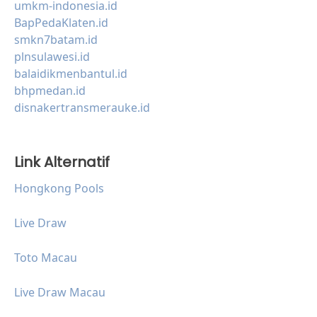
umkm-indonesia.id
BapPedaKlaten.id
smkn7batam.id
plnsulawesi.id
balaidikmenbantul.id
bhpmedan.id
disnakertransmerauke.id
Link Alternatif
Hongkong Pools
Live Draw
Toto Macau
Live Draw Macau