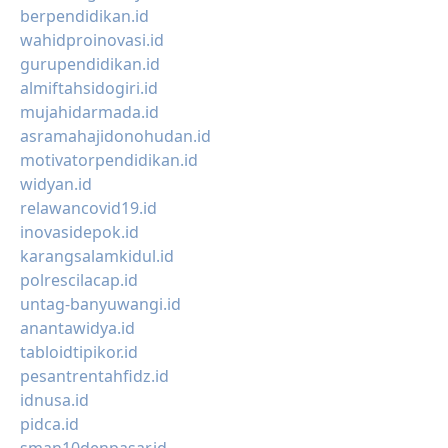
berpendidikan.id
wahidproinovasi.id
gurupendidikan.id
almiftahsidogiri.id
mujahidarmada.id
asramahajidonohudan.id
motivatorpendidikan.id
widyan.id
relawancovid19.id
inovasidepok.id
karangsalamkidul.id
polrescilacap.id
untag-banyuwangi.id
anantawidya.id
tabloidtipikor.id
pesantrentahfidz.id
idnusa.id
pidca.id