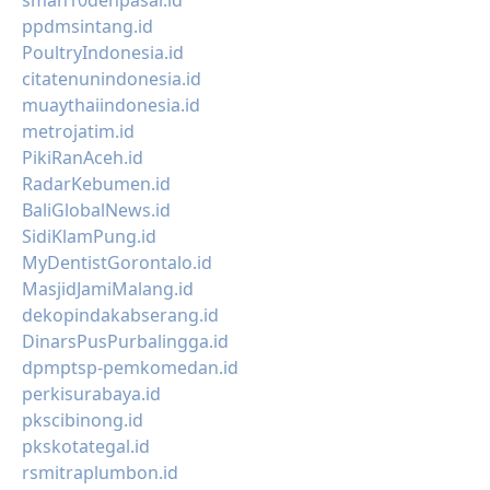
sman10denpasar.id
ppdmsintang.id
PoultryIndonesia.id
citatenunindonesia.id
muaythaiindonesia.id
metrojatim.id
PikiRanAceh.id
RadarKebumen.id
BaliGlobalNews.id
SidiKlamPung.id
MyDentistGorontalo.id
MasjidJamiMalang.id
dekopindakabserang.id
DinarsPusPurbalingga.id
dpmptsp-pemkomedan.id
perkisurabaya.id
pkscibinong.id
pkskotategal.id
rsmitraplumbon.id