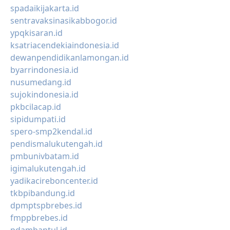
spadaikijakarta.id
sentravaksinasikabbogor.id
ypqkisaran.id
ksatriacendekiaindonesia.id
dewanpendidikanlamongan.id
byarrindonesia.id
nusumedang.id
sujokindonesia.id
pkbcilacap.id
sipidumpati.id
spero-smp2kendal.id
pendismalukutengah.id
pmbunivbatam.id
igimalukutengah.id
yadikacireboncenter.id
tkbpibandung.id
dpmptspbrebes.id
fmppbrebes.id