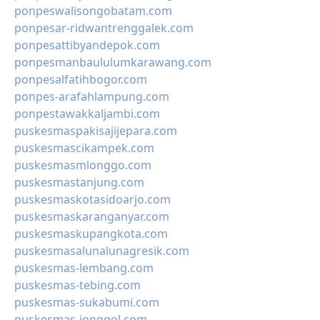
ponpeswalisongobatam.com
ponpesar-ridwantrenggalek.com
ponpesattibyandepok.com
ponpesmanbaululumkarawang.com
ponpesalfatihbogor.com
ponpes-arafahlampung.com
ponpestawakkaljambi.com
puskesmaspakisajijepara.com
puskesmascikampek.com
puskesmasmlonggo.com
puskesmastanjung.com
puskesmaskotasidoarjo.com
puskesmaskaranganyar.com
puskesmaskupangkota.com
puskesmasalunalunagresik.com
puskesmas-lembang.com
puskesmas-tebing.com
puskesmas-sukabumi.com
puskesmas-jonggol.com