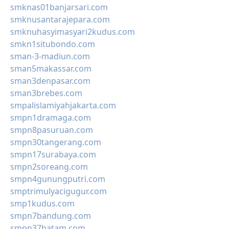
smknas01banjarsari.com
smknusantarajepara.com
smknuhasyimasyari2kudus.com
smkn1situbondo.com
sman-3-madiun.com
sman5makassar.com
sman3denpasar.com
sman3brebes.com
smpalislamiyahjakarta.com
smpn1dramaga.com
smpn8pasuruan.com
smpn30tangerang.com
smpn17surabaya.com
smpn2soreang.com
smpn4gunungputri.com
smptrimulyacigugur.com
smp1kudus.com
smpn7bandung.com
smpn37batam.com