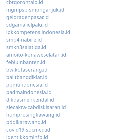
cbtgorontalo.id
mgmpsb-smpnganjuk.id
geloradenpasar.id
sdgamalielpalu.id
lpkkompetensiindonesia.id
smp4-nabire.id
smkn3salatiga.id
amoito-konaweselatan.id
febiuinbanten.id
bwikotaserang.id
balitbangdiklat.id
pbmtindonesia.id
padmaindonesia.id
dikdasmenkendal.id
siecakra-cabdiskisaran.id
humprosingkawang.id
pdgikarawang.id
covid19-socmed.id
identikkominfo.id