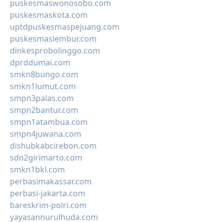
puskesmaswonosobo.com
puskesmaskota.com
uptdpuskesmaspejuang.com
puskesmaslembur.com
dinkesprobolinggo.com
dprddumai.com
smkn8bungo.com
smkn1lumut.com
smpn3palas.com
smpn2bantur.com
smpn1atambua.com
smpn4juwana.com
dishubkabcirebon.com
sdn2girimarto.com
smkn1bkl.com
perbasimakassar.com
perbasi-jakarta.com
bareskrim-polri.com
yayasannurulhuda.com