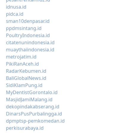
idnusa.id
pidca.id
sman10denpasar.id
ppdmsintang.id
PoultryIndonesia.id
citatenunindonesia.id
muaythaiindonesia.id
metrojatim.id
PikiRanAceh.id
RadarKebumen.id
BaliGlobalNews.id
SidiKlamPung.id
MyDentistGorontalo.id
MasjidJamiMalang.id
dekopindakabserang.id
DinarsPusPurbalingga.id
dpmptsp-pemkomedan.id
perkisurabaya.id