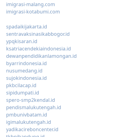
imigrasi-malang.com
imigrasi-kotabumi.com
spadaikijakarta.id
sentravaksinasikabbogor.id
ypqkisaran.id
ksatriacendekiaindonesia.id
dewanpendidikanlamongan.id
byarrindonesia.id
nusumedang.id
sujokindonesia.id
pkbcilacap.id
sipidumpati.id
spero-smp2kendal.id
pendismalukutengah.id
pmbunivbatam.id
igimalukutengah.id
yadikacireboncenter.id
tkbpibandung.id