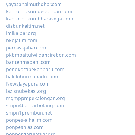
yayasanalmuthohar.com
kantorhukumgedongan.com
kantorhukumbharasega.com
disbunkaltim.net
imikalbar.org
bkdjatim.com
percasi-jabar.com
pkbmbaitulwildancirebon.com
bantenmadani.com
pengkottipekanbaru.com
baleluhurmanado.com
NewsJayapura.com
lazisnubekasi.org
mgmppmpekalongan.org
smpn4bantarbolang.com
smpn1prembun.net
ponpes-alhalim.com
ponpesnias.com
ponpesdarulafkar.org