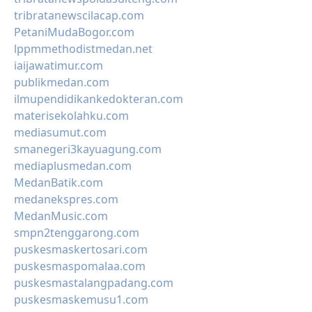
tribratanewscilacap.com
PetaniMudaBogor.com
lppmmethodistmedan.net
iaijawatimur.com
publikmedan.com
ilmupendidikankedokteran.com
materisekolahku.com
mediasumut.com
smanegeri3kayuagung.com
mediaplusmedan.com
MedanBatik.com
medanekspres.com
MedanMusic.com
smpn2tenggarong.com
puskesmaskertosari.com
puskesmaspomalaa.com
puskesmastalangpadang.com
puskesmaskemusu1.com