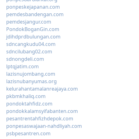
ponpeskejapanan.com
pemdesbandengan.com
pemdesjangur.com
PondokBoganGin.com
jdihdprdbulungan.com
sdncangkudu04.com
sdncilubang02.com
sdnongdeli.com
lptqjatim.com
lazisnujombang.com
lazisnubanyumas.org
kelurahantamalanreajaya.com
pkbmkhaliq.com
pondoktahfidz.com
pondokkalamsyifabanten.com
pesantrentahfizhdepok.com
ponpesaswajaan-nahdliyah.com
psbpesantren.com