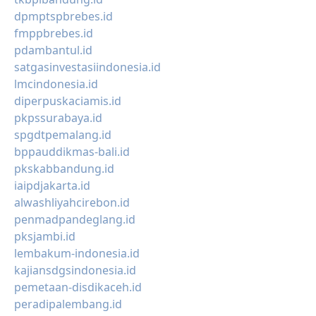
dpmptspbrebes.id
fmppbrebes.id
pdambantul.id
satgasinvestasiindonesia.id
lmcindonesia.id
diperpuskaciamis.id
pkpssurabaya.id
spgdtpemalang.id
bppauddikmas-bali.id
pkskabbandung.id
iaipdjakarta.id
alwashliyahcirebon.id
penmadpandeglang.id
pksjambi.id
lembakum-indonesia.id
kajiansdgsindonesia.id
pemetaan-disdikaceh.id
peradipalembang.id