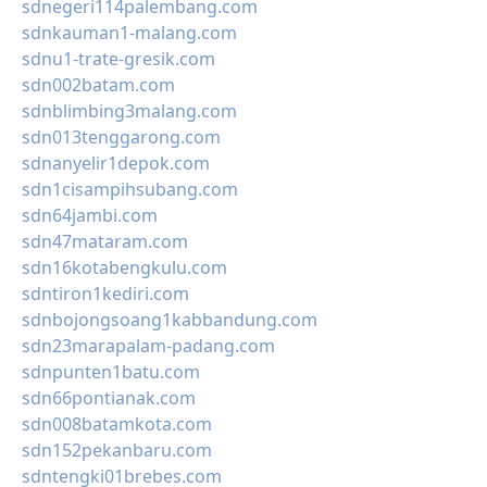
sdnegeri114palembang.com
sdnkauman1-malang.com
sdnu1-trate-gresik.com
sdn002batam.com
sdnblimbing3malang.com
sdn013tenggarong.com
sdnanyelir1depok.com
sdn1cisampihsubang.com
sdn64jambi.com
sdn47mataram.com
sdn16kotabengkulu.com
sdntiron1kediri.com
sdnbojongsoang1kabbandung.com
sdn23marapalam-padang.com
sdnpunten1batu.com
sdn66pontianak.com
sdn008batamkota.com
sdn152pekanbaru.com
sdntengki01brebes.com