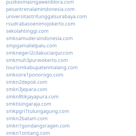
puskesmasngawenblora.com
pesantrenalamindonesia.com
universitastritunggalsurabaya.com
rsudrabasoenimojokerto.com
sekolahtinggi.com
smksamuderaindonesia.com
smpgamalielpalu.com
smknegeri2cilakucianjur.com
smkmuh3purwokerto.com
tourismkabupatenmalang.com
smksore1ponorogo.com
smkn2depok.com
smkn3jepara.com
smkn8tikjayapura.com
smktisingaraja.com
smkpgri1tulungagung.com
smkn2batam.com
smkn1gondangsragen.com
smkn1sintang.com