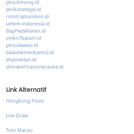
pkscibinong.id
pkskotategal.id
rsmitraplumbon.id
umkm-indonesia.id
BapPedaKlaten.id
smkn7batam.id
plnsulawesi.id
balaidikmenbantul.id
bhpmedan.id
disnakertransmerauke.id
Link Alternatif
Hongkong Pools
Live Draw
Toto Macau