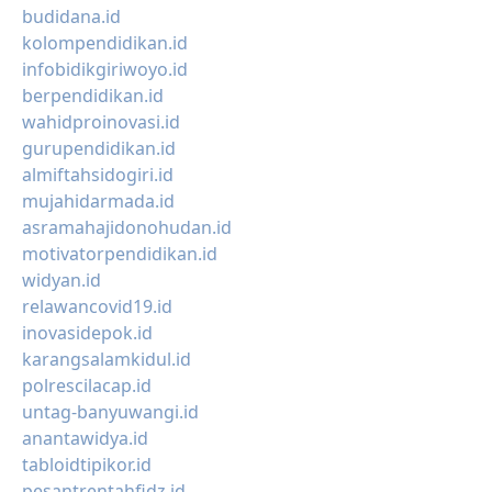
budidana.id
kolompendidikan.id
infobidikgiriwoyo.id
berpendidikan.id
wahidproinovasi.id
gurupendidikan.id
almiftahsidogiri.id
mujahidarmada.id
asramahajidonohudan.id
motivatorpendidikan.id
widyan.id
relawancovid19.id
inovasidepok.id
karangsalamkidul.id
polrescilacap.id
untag-banyuwangi.id
anantawidya.id
tabloidtipikor.id
pesantrentahfidz.id