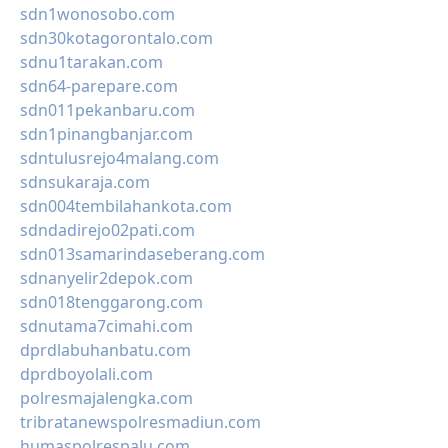
sdn1wonosobo.com
sdn30kotagorontalo.com
sdnu1tarakan.com
sdn64-parepare.com
sdn011pekanbaru.com
sdn1pinangbanjar.com
sdntulusrejo4malang.com
sdnsukaraja.com
sdn004tembilahankota.com
sdndadirejo02pati.com
sdn013samarindaseberang.com
sdnanyelir2depok.com
sdn018tenggarong.com
sdnutama7cimahi.com
dprdlabuhanbatu.com
dprdboyolali.com
polresmajalengka.com
tribratanewspolresmadiun.com
humaspolrespalu.com