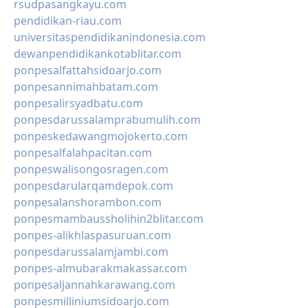
rsudpasangkayu.com
pendidikan-riau.com
universitaspendidikanindonesia.com
dewanpendidikankotablitar.com
ponpesalfattahsidoarjo.com
ponpesannimahbatam.com
ponpesalirsyadbatu.com
ponpesdarussalamprabumulih.com
ponpeskedawangmojokerto.com
ponpesalfalahpacitan.com
ponpeswalisongosragen.com
ponpesdarularqamdepok.com
ponpesalanshorambon.com
ponpesmambaussholihin2blitar.com
ponpes-alikhlaspasuruan.com
ponpesdarussalamjambi.com
ponpes-almubarakmakassar.com
ponpesaljannahkarawang.com
ponpesmilliniumsidoarjo.com