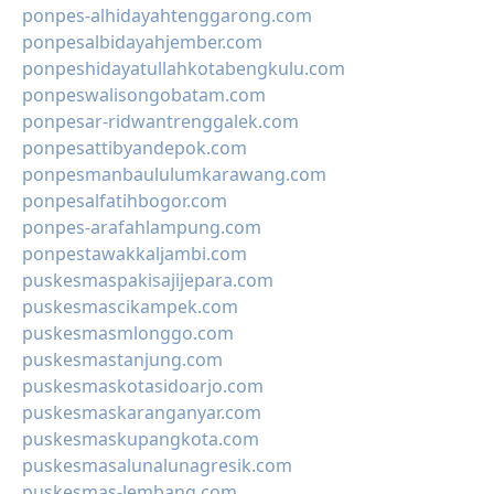
ponpes-alhidayahtenggarong.com
ponpesalbidayahjember.com
ponpeshidayatullahkotabengkulu.com
ponpeswalisongobatam.com
ponpesar-ridwantrenggalek.com
ponpesattibyandepok.com
ponpesmanbaululumkarawang.com
ponpesalfatihbogor.com
ponpes-arafahlampung.com
ponpestawakkaljambi.com
puskesmaspakisajijepara.com
puskesmascikampek.com
puskesmasmlonggo.com
puskesmastanjung.com
puskesmaskotasidoarjo.com
puskesmaskaranganyar.com
puskesmaskupangkota.com
puskesmasalunalunagresik.com
puskesmas-lembang.com