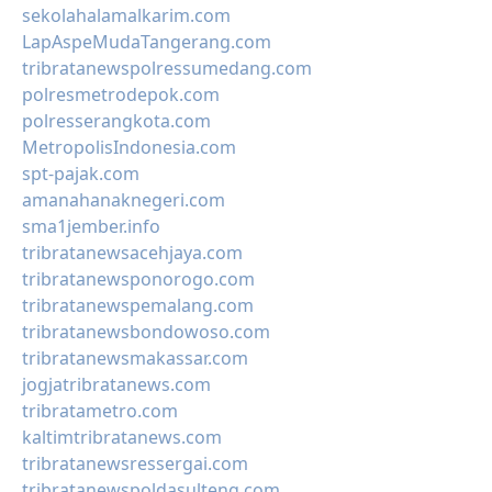
sekolahalamalkarim.com
LapAspeMudaTangerang.com
tribratanewspolressumedang.com
polresmetrodepok.com
polresserangkota.com
MetropolisIndonesia.com
spt-pajak.com
amanahanaknegeri.com
sma1jember.info
tribratanewsacehjaya.com
tribratanewsponorogo.com
tribratanewspemalang.com
tribratanewsbondowoso.com
tribratanewsmakassar.com
jogjatribratanews.com
tribratametro.com
kaltimtribratanews.com
tribratanewsressergai.com
tribratanewspoldasulteng.com