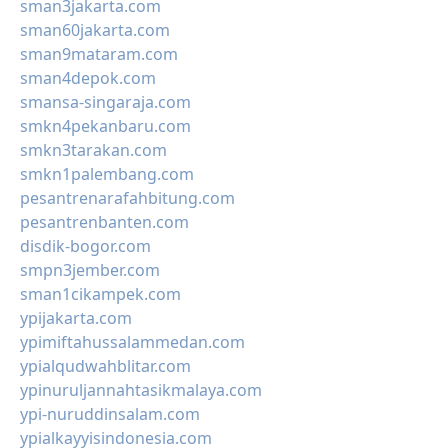
sman3jakarta.com
sman60jakarta.com
sman9mataram.com
sman4depok.com
smansa-singaraja.com
smkn4pekanbaru.com
smkn3tarakan.com
smkn1palembang.com
pesantrenarafahbitung.com
pesantrenbanten.com
disdik-bogor.com
smpn3jember.com
sman1cikampek.com
ypijakarta.com
ypimiftahussalammedan.com
ypialqudwahblitar.com
ypinuruljannahtasikmalaya.com
ypi-nuruddinsalam.com
ypialkayyisindonesia.com