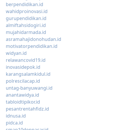
berpendidikan.id
wahidproinovasi.id
gurupendidikan.id
almiftahsidogiri.id
mujahidarmada.id
asramahajidonohudan.id
motivatorpendidikan.id
widyan.id
relawancovid19.id
inovasidepok.id
karangsalamkidul.id
polrescilacap.id
untag-banyuwangi.id
anantawidya.id
tabloidtipikor.id
pesantrentahfidz.id
idnusa.id
pidca.id
sman10denpasar.id