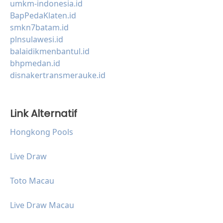
umkm-indonesia.id
BapPedaKlaten.id
smkn7batam.id
plnsulawesi.id
balaidikmenbantul.id
bhpmedan.id
disnakertransmerauke.id
Link Alternatif
Hongkong Pools
Live Draw
Toto Macau
Live Draw Macau