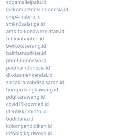
sdgamalielpalu.id
lpkkompetensiindonesia.id
smp4-nabire.id
smkn3salatiga.id
amoito-konaweselatan.id
febiuinbanten.id
bwikotaserang.id
balitbangdiklat.id
pbmtindonesia.id
padmaindonesia.id
dikdasmenkendal.id
siecakra-cabdiskisaran.id
humprosingkawang.id
pdgikarawang.id
covid19-socmed.id
identikkominfo.id
budidana.id
kolompendidikan.id
infobidikgiriwoyo.id