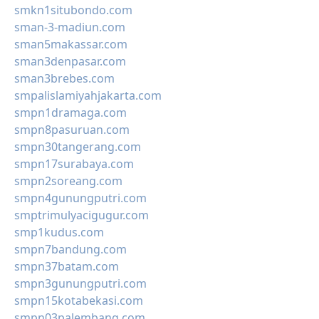
smkn1situbondo.com
sman-3-madiun.com
sman5makassar.com
sman3denpasar.com
sman3brebes.com
smpalislamiyahjakarta.com
smpn1dramaga.com
smpn8pasuruan.com
smpn30tangerang.com
smpn17surabaya.com
smpn2soreang.com
smpn4gunungputri.com
smptrimulyacigugur.com
smp1kudus.com
smpn7bandung.com
smpn37batam.com
smpn3gunungputri.com
smpn15kotabekasi.com
smpn03palembang.com