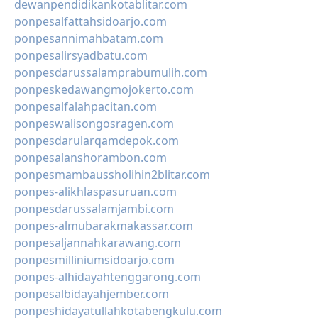
dewanpendidikankotablitar.com
ponpesalfattahsidoarjo.com
ponpesannimahbatam.com
ponpesalirsyadbatu.com
ponpesdarussalamprabumulih.com
ponpeskedawangmojokerto.com
ponpesalfalahpacitan.com
ponpeswalisongosragen.com
ponpesdarularqamdepok.com
ponpesalanshorambon.com
ponpesmambaussholihin2blitar.com
ponpes-alikhlaspasuruan.com
ponpesdarussalamjambi.com
ponpes-almubarakmakassar.com
ponpesaljannahkarawang.com
ponpesmilliniumsidoarjo.com
ponpes-alhidayahtenggarong.com
ponpesalbidayahjember.com
ponpeshidayatullahkotabengkulu.com