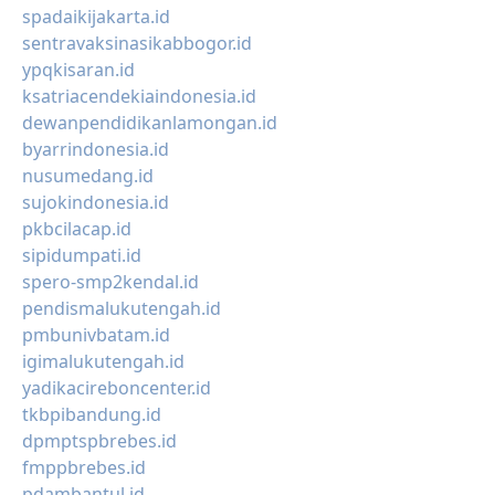
spadaikijakarta.id
sentravaksinasikabbogor.id
ypqkisaran.id
ksatriacendekiaindonesia.id
dewanpendidikanlamongan.id
byarrindonesia.id
nusumedang.id
sujokindonesia.id
pkbcilacap.id
sipidumpati.id
spero-smp2kendal.id
pendismalukutengah.id
pmbunivbatam.id
igimalukutengah.id
yadikacireboncenter.id
tkbpibandung.id
dpmptspbrebes.id
fmppbrebes.id
pdambantul.id