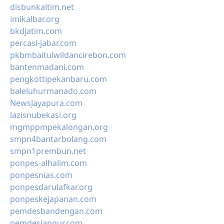
disbunkaltim.net
imikalbar.org
bkdjatim.com
percasi-jabar.com
pkbmbaitulwildancirebon.com
bantenmadani.com
pengkottipekanbaru.com
baleluhurmanado.com
NewsJayapura.com
lazisnubekasi.org
mgmppmpekalongan.org
smpn4bantarbolang.com
smpn1prembun.net
ponpes-alhalim.com
ponpesnias.com
ponpesdarulafkar.org
ponpeskejapanan.com
pemdesbandengan.com
pemdesjangur.com