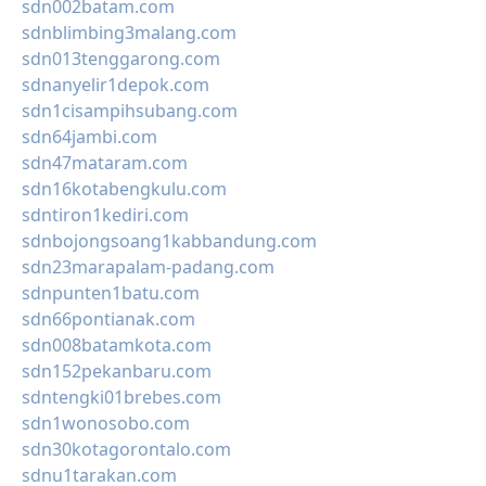
sdn002batam.com
sdnblimbing3malang.com
sdn013tenggarong.com
sdnanyelir1depok.com
sdn1cisampihsubang.com
sdn64jambi.com
sdn47mataram.com
sdn16kotabengkulu.com
sdntiron1kediri.com
sdnbojongsoang1kabbandung.com
sdn23marapalam-padang.com
sdnpunten1batu.com
sdn66pontianak.com
sdn008batamkota.com
sdn152pekanbaru.com
sdntengki01brebes.com
sdn1wonosobo.com
sdn30kotagorontalo.com
sdnu1tarakan.com