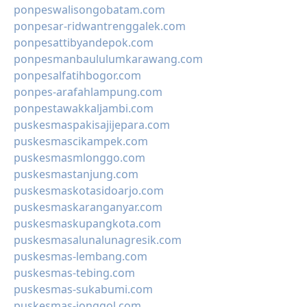
ponpeswalisongobatam.com
ponpesar-ridwantrenggalek.com
ponpesattibyandepok.com
ponpesmanbaululumkarawang.com
ponpesalfatihbogor.com
ponpes-arafahlampung.com
ponpestawakkaljambi.com
puskesmaspakisajijepara.com
puskesmascikampek.com
puskesmasmlonggo.com
puskesmastanjung.com
puskesmaskotasidoarjo.com
puskesmaskaranganyar.com
puskesmaskupangkota.com
puskesmasalunalunagresik.com
puskesmas-lembang.com
puskesmas-tebing.com
puskesmas-sukabumi.com
puskesmas-jonggol.com