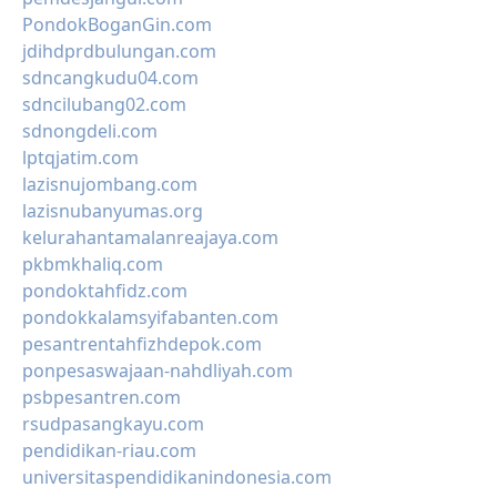
PondokBoganGin.com
jdihdprdbulungan.com
sdncangkudu04.com
sdncilubang02.com
sdnongdeli.com
lptqjatim.com
lazisnujombang.com
lazisnubanyumas.org
kelurahantamalanreajaya.com
pkbmkhaliq.com
pondoktahfidz.com
pondokkalamsyifabanten.com
pesantrentahfizhdepok.com
ponpesaswajaan-nahdliyah.com
psbpesantren.com
rsudpasangkayu.com
pendidikan-riau.com
universitaspendidikanindonesia.com