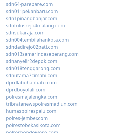
sdn64-parepare.com
sdn011pekanbaru.com
sdn1pinangbanjar.com
sdntulusrejo4malang.com
sdnsukaraja.com
sdn004tembilahankota.com
sdndadirejo02pati.com
sdn013samarindaseberang.com
sdnanyelir2depok.com
sdn018tenggarong.com
sdnutama7cimahi.com
dprdlabuhanbatu.com
dprdboyolali.com
polresmajalengka.com
tribratanewspolresmadiun.com
humaspolrespalu.com
polres-jember.com
polrestobekasikota.com
polresbondowoso.com