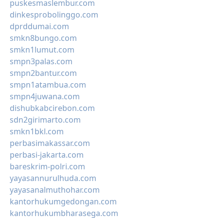
puskesmaslembur.com
dinkesprobolinggo.com
dprddumai.com
smkn8bungo.com
smkn1lumut.com
smpn3palas.com
smpn2bantur.com
smpn1atambua.com
smpn4juwana.com
dishubkabcirebon.com
sdn2girimarto.com
smkn1bkl.com
perbasimakassar.com
perbasi-jakarta.com
bareskrim-polri.com
yayasannurulhuda.com
yayasanalmuthohar.com
kantorhukumgedongan.com
kantorhukumbharasega.com