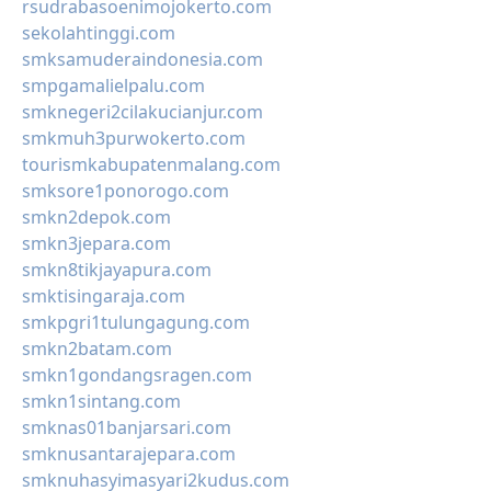
rsudrabasoenimojokerto.com
sekolahtinggi.com
smksamuderaindonesia.com
smpgamalielpalu.com
smknegeri2cilakucianjur.com
smkmuh3purwokerto.com
tourismkabupatenmalang.com
smksore1ponorogo.com
smkn2depok.com
smkn3jepara.com
smkn8tikjayapura.com
smktisingaraja.com
smkpgri1tulungagung.com
smkn2batam.com
smkn1gondangsragen.com
smkn1sintang.com
smknas01banjarsari.com
smknusantarajepara.com
smknuhasyimasyari2kudus.com