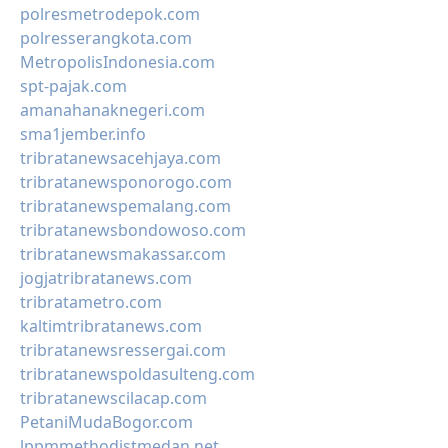
polresmetrodepok.com
polresserangkota.com
MetropolisIndonesia.com
spt-pajak.com
amanahanaknegeri.com
sma1jember.info
tribratanewsacehjaya.com
tribratanewsponorogo.com
tribratanewspemalang.com
tribratanewsbondowoso.com
tribratanewsmakassar.com
jogjatribratanews.com
tribratametro.com
kaltimtribratanews.com
tribratanewsressergai.com
tribratanewspoldasulteng.com
tribratanewscilacap.com
PetaniMudaBogor.com
lppmmethodistmedan.net