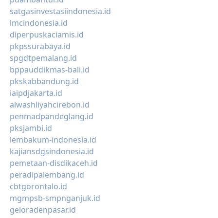
satgasinvestasiindonesia.id
lmcindonesia.id
diperpuskaciamis.id
pkpssurabaya.id
spgdtpemalang.id
bppauddikmas-bali.id
pkskabbandung.id
iaipdjakarta.id
alwashliyahcirebon.id
penmadpandeglang.id
pksjambi.id
lembakum-indonesia.id
kajiansdgsindonesia.id
pemetaan-disdikaceh.id
peradipalembang.id
cbtgorontalo.id
mgmpsb-smpnganjuk.id
geloradenpasar.id