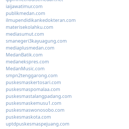
iaijawatimur.com
publikmedan.com
ilmupendidikankedokteran.com
materisekolahku.com
mediasumut.com
smanegeri3kayuagung.com
mediaplusmedan.com
MedanBatik.com
medanekspres.com
MedanMusic.com
smpn2tenggarong.com
puskesmaskertosari.com
puskesmaspomalaa.com
puskesmastalangpadang.com
puskesmaskemusu1.com
puskesmaswonosobo.com
puskesmaskota.com
uptdpuskesmaspejuang.com