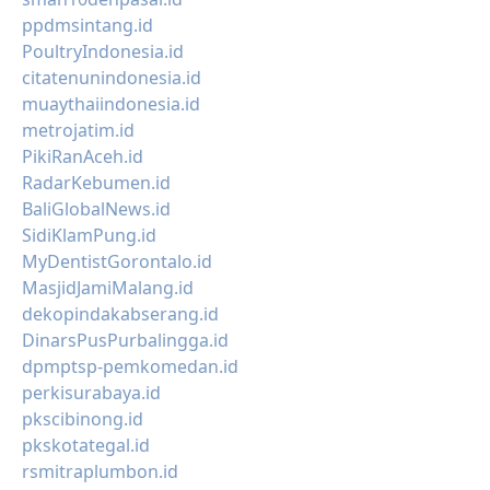
ppdmsintang.id
PoultryIndonesia.id
citatenunindonesia.id
muaythaiindonesia.id
metrojatim.id
PikiRanAceh.id
RadarKebumen.id
BaliGlobalNews.id
SidiKlamPung.id
MyDentistGorontalo.id
MasjidJamiMalang.id
dekopindakabserang.id
DinarsPusPurbalingga.id
dpmptsp-pemkomedan.id
perkisurabaya.id
pkscibinong.id
pkskotategal.id
rsmitraplumbon.id