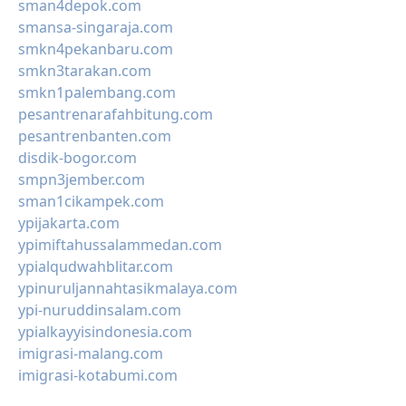
sman4depok.com
smansa-singaraja.com
smkn4pekanbaru.com
smkn3tarakan.com
smkn1palembang.com
pesantrenarafahbitung.com
pesantrenbanten.com
disdik-bogor.com
smpn3jember.com
sman1cikampek.com
ypijakarta.com
ypimiftahussalammedan.com
ypialqudwahblitar.com
ypinuruljannahtasikmalaya.com
ypi-nuruddinsalam.com
ypialkayyisindonesia.com
imigrasi-malang.com
imigrasi-kotabumi.com