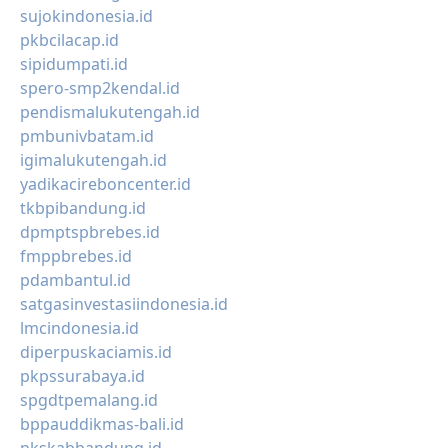
sujokindonesia.id
pkbcilacap.id
sipidumpati.id
spero-smp2kendal.id
pendismalukutengah.id
pmbunivbatam.id
igimalukutengah.id
yadikacireboncenter.id
tkbpibandung.id
dpmptspbrebes.id
fmppbrebes.id
pdambantul.id
satgasinvestasiindonesia.id
lmcindonesia.id
diperpuskaciamis.id
pkpssurabaya.id
spgdtpemalang.id
bppauddikmas-bali.id