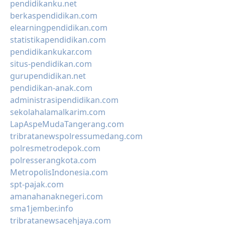
pendidikanku.net
berkaspendidikan.com
elearningpendidikan.com
statistikapendidikan.com
pendidikankukar.com
situs-pendidikan.com
gurupendidikan.net
pendidikan-anak.com
administrasipendidikan.com
sekolahalamalkarim.com
LapAspeMudaTangerang.com
tribratanewspolressumedang.com
polresmetrodepok.com
polresserangkota.com
MetropolisIndonesia.com
spt-pajak.com
amanahanaknegeri.com
sma1jember.info
tribratanewsacehjaya.com