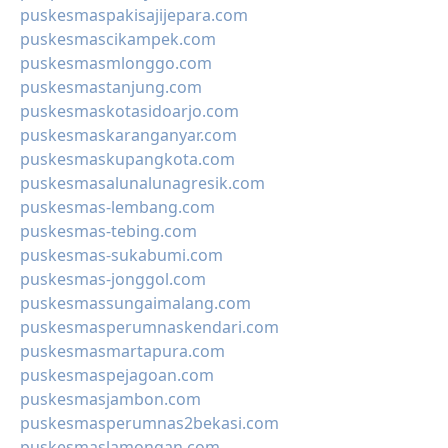
puskesmaspakisajijepara.com
puskesmascikampek.com
puskesmasmlonggo.com
puskesmastanjung.com
puskesmaskotasidoarjo.com
puskesmaskaranganyar.com
puskesmaskupangkota.com
puskesmasalunalunagresik.com
puskesmas-lembang.com
puskesmas-tebing.com
puskesmas-sukabumi.com
puskesmas-jonggol.com
puskesmassungaimalang.com
puskesmasperumnaskendari.com
puskesmasmartapura.com
puskesmaspejagoan.com
puskesmasjambon.com
puskesmasperumnas2bekasi.com
puskesmaslamongan.com