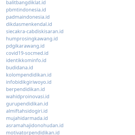
balitbangdiklat.id
pbmtindonesia.id
padmaindonesia.id
dikdasmenkendal.id
siecakra-cabdiskisaran.id
humprosingkawang.id
pdgikarawang.id
covid19-socmed.id
identikkominfo.id
budidana.id
kolompendidikan.id
infobidikgiriwoyo.id
berpendidikan.id
wahidproinovasi.id
gurupendidikan.id
almiftahsidogiri.id
mujahidarmada.id
asramahajidonohudan.id
motivatorpendidikan.id