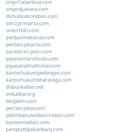
smpn1atambua.com
smpn4juwana.com
dishubkabcirebon.com
sdn2girimarto.com
smkn1bkl.com
perbasimakassar.com
perbasi-jakarta.com
bareskrim-polri.com
yayasannurulhuda.com
yayasanalmuthohar.com
kantorhukumgedongan.com
kantorhukumbharasega.com
disbunkaltim.net
imikalbar.org
bkdjatim.com
percasi-jabar.com
pkbmbaitulwildancirebon.com
bantenmadani.com
pengkottipekanbaru.com