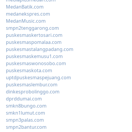
MedanBatik.com
medanekspres.com
MedanMusic.com
smpn2tenggarong.com
puskesmaskertosari.com
puskesmaspomalaa.com
puskesmastalangpadang.com
puskesmaskemusu1.com
puskesmaswonosobo.com
puskesmaskota.com
uptdpuskesmaspejuang.com
puskesmaslembur.com
dinkesprobolinggo.com
dprddumai.com
smkn8bungo.com
smkn1lumut.com
smpn3palas.com
smpn2bantur.com