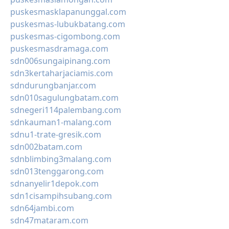
puskesmasklapanunggal.com
puskesmas-lubukbatang.com
puskesmas-cigombong.com
puskesmasdramaga.com
sdn006sungaipinang.com
sdn3kertaharjaciamis.com
sdndurungbanjar.com
sdn010sagulungbatam.com
sdnegeri114palembang.com
sdnkauman1-malang.com
sdnu1-trate-gresik.com
sdn002batam.com
sdnblimbing3malang.com
sdn013tenggarong.com
sdnanyelir1depok.com
sdn1cisampihsubang.com
sdn64jambi.com
sdn47mataram.com