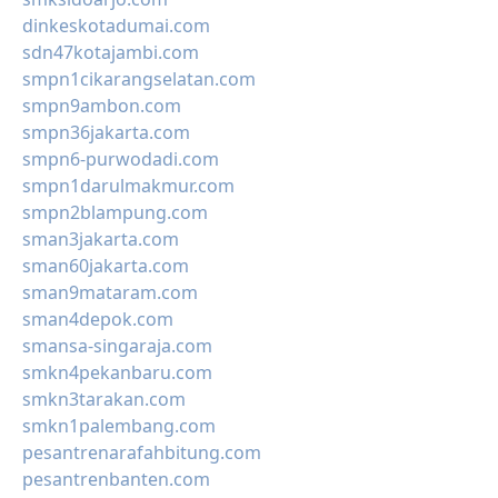
dinkeskotadumai.com
sdn47kotajambi.com
smpn1cikarangselatan.com
smpn9ambon.com
smpn36jakarta.com
smpn6-purwodadi.com
smpn1darulmakmur.com
smpn2blampung.com
sman3jakarta.com
sman60jakarta.com
sman9mataram.com
sman4depok.com
smansa-singaraja.com
smkn4pekanbaru.com
smkn3tarakan.com
smkn1palembang.com
pesantrenarafahbitung.com
pesantrenbanten.com