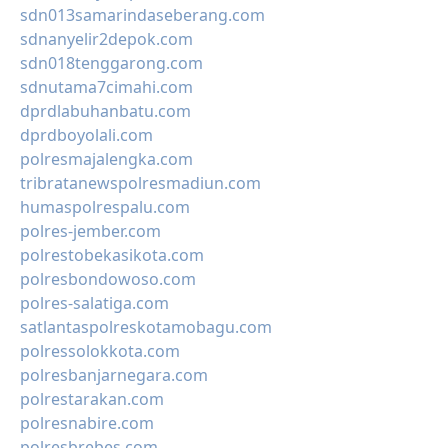
sdn013samarindaseberang.com
sdnanyelir2depok.com
sdn018tenggarong.com
sdnutama7cimahi.com
dprdlabuhanbatu.com
dprdboyolali.com
polresmajalengka.com
tribratanewspolresmadiun.com
humaspolrespalu.com
polres-jember.com
polrestobekasikota.com
polresbondowoso.com
polres-salatiga.com
satlantaspolreskotamobagu.com
polressolokkota.com
polresbanjarnegara.com
polrestarakan.com
polresnabire.com
polresbrebes.com