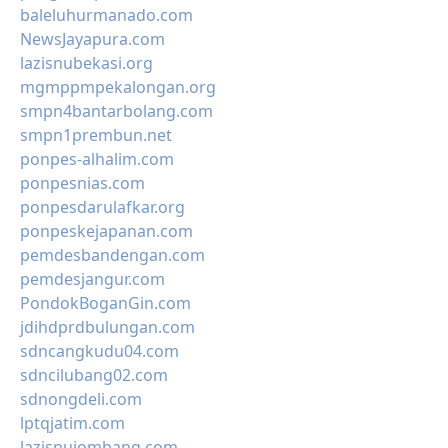
baleluhurmanado.com
NewsJayapura.com
lazisnubekasi.org
mgmppmpekalongan.org
smpn4bantarbolang.com
smpn1prembun.net
ponpes-alhalim.com
ponpesnias.com
ponpesdarulafkar.org
ponpeskejapanan.com
pemdesbandengan.com
pemdesjangur.com
PondokBoganGin.com
jdihdprdbulungan.com
sdncangkudu04.com
sdncilubang02.com
sdnongdeli.com
lptqjatim.com
lazisnujombang.com