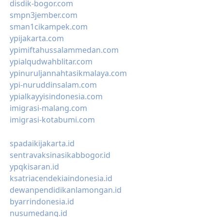
disdik-bogor.com
smpn3jember.com
sman1cikampek.com
ypijakarta.com
ypimiftahussalammedan.com
ypialqudwahblitar.com
ypinuruljannahtasikmalaya.com
ypi-nuruddinsalam.com
ypialkayyisindonesia.com
imigrasi-malang.com
imigrasi-kotabumi.com
spadaikijakarta.id
sentravaksinasikabbogor.id
ypqkisaran.id
ksatriacendekiaindonesia.id
dewanpendidikanlamongan.id
byarrindonesia.id
nusumedang.id