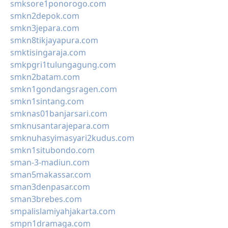
smksore1ponorogo.com
smkn2depok.com
smkn3jepara.com
smkn8tikjayapura.com
smktisingaraja.com
smkpgri1tulungagung.com
smkn2batam.com
smkn1gondangsragen.com
smkn1sintang.com
smknas01banjarsari.com
smknusantarajepara.com
smknuhasyimasyari2kudus.com
smkn1situbondo.com
sman-3-madiun.com
sman5makassar.com
sman3denpasar.com
sman3brebes.com
smpalislamiyahjakarta.com
smpn1dramaga.com