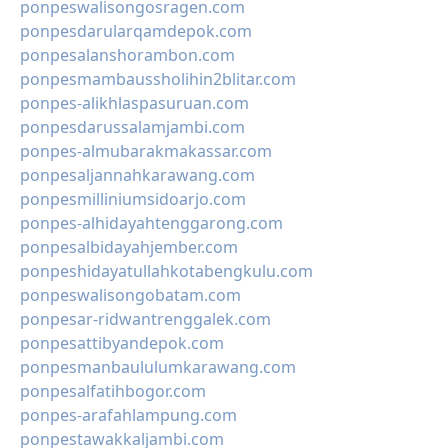
ponpeswalisongosragen.com
ponpesdarularqamdepok.com
ponpesalanshorambon.com
ponpesmambaussholihin2blitar.com
ponpes-alikhlaspasuruan.com
ponpesdarussalamjambi.com
ponpes-almubarakmakassar.com
ponpesaljannahkarawang.com
ponpesmilliniumsidoarjo.com
ponpes-alhidayahtenggarong.com
ponpesalbidayahjember.com
ponpeshidayatullahkotabengkulu.com
ponpeswalisongobatam.com
ponpesar-ridwantrenggalek.com
ponpesattibyandepok.com
ponpesmanbaululumkarawang.com
ponpesalfatihbogor.com
ponpes-arafahlampung.com
ponpestawakkaljambi.com