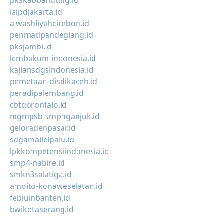
pkskabbandung.id
iaipdjakarta.id
alwashliyahcirebon.id
penmadpandeglang.id
pksjambi.id
lembakum-indonesia.id
kajiansdgsindonesia.id
pemetaan-disdikaceh.id
peradipalembang.id
cbtgorontalo.id
mgmpsb-smpnganjuk.id
geloradenpasar.id
sdgamalielpalu.id
lpkkompetensiindonesia.id
smp4-nabire.id
smkn3salatiga.id
amoito-konaweselatan.id
febiuinbanten.id
bwikotaserang.id