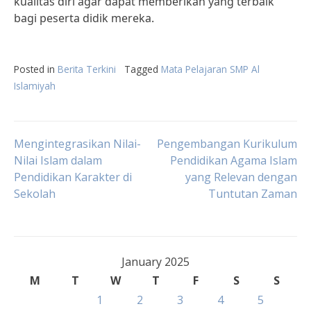
kualitas diri agar dapat memberikan yang terbaik
bagi peserta didik mereka.
Posted in
Berita Terkini
Tagged
Mata Pelajaran SMP Al
Islamiyah
Post
Mengintegrasikan Nilai-
Pengembangan Kurikulum
Nilai Islam dalam
Pendidikan Agama Islam
Pendidikan Karakter di
yang Relevan dengan
navigation
Sekolah
Tuntutan Zaman
January 2025
M
T
W
T
F
S
S
1
2
3
4
5