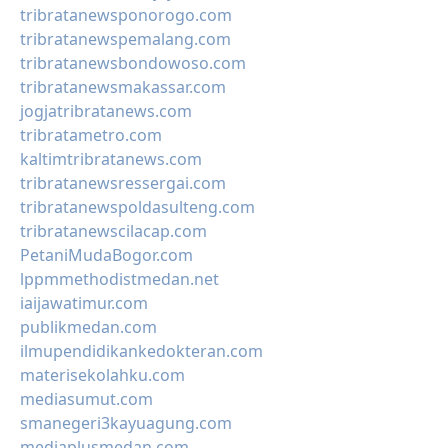
tribratanewsponorogo.com
tribratanewspemalang.com
tribratanewsbondowoso.com
tribratanewsmakassar.com
jogjatribratanews.com
tribratametro.com
kaltimtribratanews.com
tribratanewsressergai.com
tribratanewspoldasulteng.com
tribratanewscilacap.com
PetaniMudaBogor.com
lppmmethodistmedan.net
iaijawatimur.com
publikmedan.com
ilmupendidikankedokteran.com
materisekolahku.com
mediasumut.com
smanegeri3kayuagung.com
mediaplusmedan.com