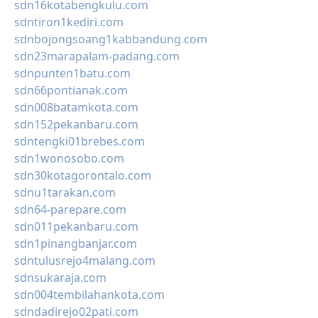
sdn16kotabengkulu.com
sdntiron1kediri.com
sdnbojongsoang1kabbandung.com
sdn23marapalam-padang.com
sdnpunten1batu.com
sdn66pontianak.com
sdn008batamkota.com
sdn152pekanbaru.com
sdntengki01brebes.com
sdn1wonosobo.com
sdn30kotagorontalo.com
sdnu1tarakan.com
sdn64-parepare.com
sdn011pekanbaru.com
sdn1pinangbanjar.com
sdntulusrejo4malang.com
sdnsukaraja.com
sdn004tembilahankota.com
sdndadirejo02pati.com