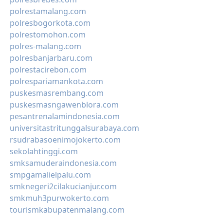
polrestamalang.com
polresbogorkota.com
polrestomohon.com
polres-malang.com
polresbanjarbaru.com
polrestacirebon.com
polrespariamankota.com
puskesmasrembang.com
puskesmasngawenblora.com
pesantrenalamindonesia.com
universitastritunggalsurabaya.com
rsudrabasoenimojokerto.com
sekolahtinggi.com
smksamuderaindonesia.com
smpgamalielpalu.com
smknegeri2cilakucianjur.com
smkmuh3purwokerto.com
tourismkabupatenmalang.com