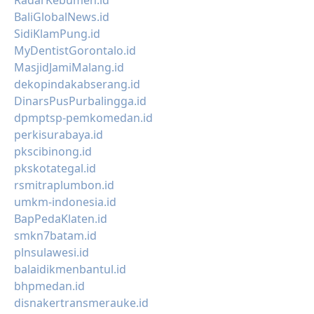
RadarKebumen.id
BaliGlobalNews.id
SidiKlamPung.id
MyDentistGorontalo.id
MasjidJamiMalang.id
dekopindakabserang.id
DinarsPusPurbalingga.id
dpmptsp-pemkomedan.id
perkisurabaya.id
pkscibinong.id
pkskotategal.id
rsmitraplumbon.id
umkm-indonesia.id
BapPedaKlaten.id
smkn7batam.id
plnsulawesi.id
balaidikmenbantul.id
bhpmedan.id
disnakertransmerauke.id