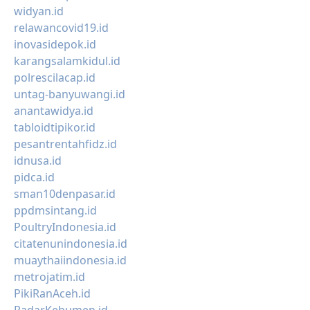
widyan.id
relawancovid19.id
inovasidepok.id
karangsalamkidul.id
polrescilacap.id
untag-banyuwangi.id
anantawidya.id
tabloidtipikor.id
pesantrentahfidz.id
idnusa.id
pidca.id
sman10denpasar.id
ppdmsintang.id
PoultryIndonesia.id
citatenunindonesia.id
muaythaiindonesia.id
metrojatim.id
PikiRanAceh.id