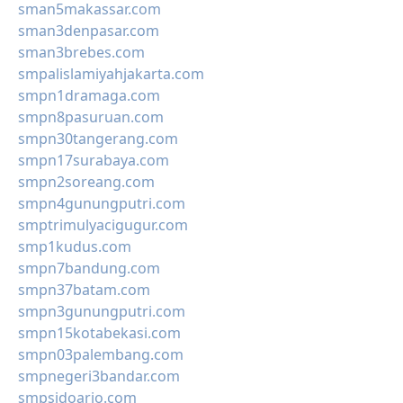
sman5makassar.com
sman3denpasar.com
sman3brebes.com
smpalislamiyahjakarta.com
smpn1dramaga.com
smpn8pasuruan.com
smpn30tangerang.com
smpn17surabaya.com
smpn2soreang.com
smpn4gunungputri.com
smptrimulyacigugur.com
smp1kudus.com
smpn7bandung.com
smpn37batam.com
smpn3gunungputri.com
smpn15kotabekasi.com
smpn03palembang.com
smpnegeri3bandar.com
smpsidoarjo.com