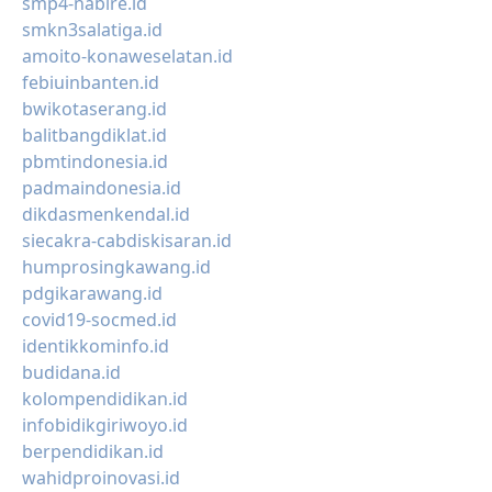
smp4-nabire.id
smkn3salatiga.id
amoito-konaweselatan.id
febiuinbanten.id
bwikotaserang.id
balitbangdiklat.id
pbmtindonesia.id
padmaindonesia.id
dikdasmenkendal.id
siecakra-cabdiskisaran.id
humprosingkawang.id
pdgikarawang.id
covid19-socmed.id
identikkominfo.id
budidana.id
kolompendidikan.id
infobidikgiriwoyo.id
berpendidikan.id
wahidproinovasi.id