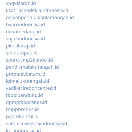
ypqkisaran.id
ksatriacendekiaindonesia.id
dewanpendidikanlamongan.id
byarrindonesia.id
nusumedang.id
sujokindonesia.id
pkbcilacap.id
sipidumpati.id
spero-smp2kendal.id
pendismalukutengah.id
pmbunivbatam.id
igimalukutengah.id
yadikacireboncenter.id
tkbpibandung.id
dpmptspbrebes.id
fmppbrebes.id
pdambantul.id
satgasinvestasiindonesia.id
lmcindonesia.id