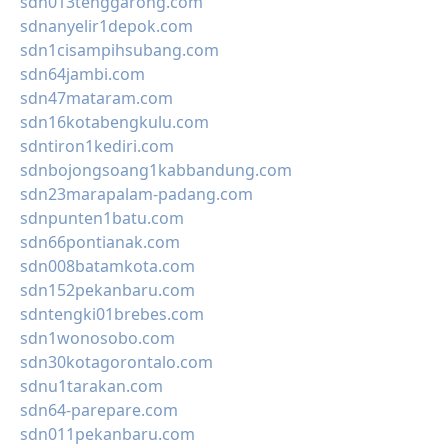
sdn013tenggarong.com
sdnanyelir1depok.com
sdn1cisampihsubang.com
sdn64jambi.com
sdn47mataram.com
sdn16kotabengkulu.com
sdntiron1kediri.com
sdnbojongsoang1kabbandung.com
sdn23marapalam-padang.com
sdnpunten1batu.com
sdn66pontianak.com
sdn008batamkota.com
sdn152pekanbaru.com
sdntengki01brebes.com
sdn1wonosobo.com
sdn30kotagorontalo.com
sdnu1tarakan.com
sdn64-parepare.com
sdn011pekanbaru.com