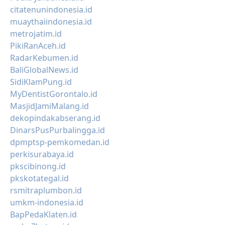
citatenunindonesia.id
muaythaiindonesia.id
metrojatim.id
PikiRanAceh.id
RadarKebumen.id
BaliGlobalNews.id
SidiKlamPung.id
MyDentistGorontalo.id
MasjidJamiMalang.id
dekopindakabserang.id
DinarsPusPurbalingga.id
dpmptsp-pemkomedan.id
perkisurabaya.id
pkscibinong.id
pkskotategal.id
rsmitraplumbon.id
umkm-indonesia.id
BapPedaKlaten.id