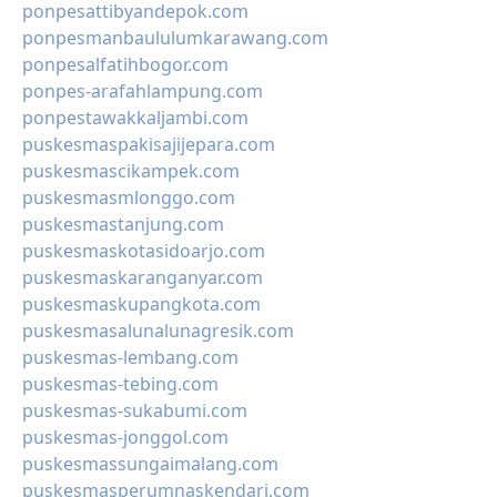
ponpesattibyandepok.com
ponpesmanbaululumkarawang.com
ponpesalfatihbogor.com
ponpes-arafahlampung.com
ponpestawakkaljambi.com
puskesmaspakisajijepara.com
puskesmascikampek.com
puskesmasmlonggo.com
puskesmastanjung.com
puskesmaskotasidoarjo.com
puskesmaskaranganyar.com
puskesmaskupangkota.com
puskesmasalunalunagresik.com
puskesmas-lembang.com
puskesmas-tebing.com
puskesmas-sukabumi.com
puskesmas-jonggol.com
puskesmassungaimalang.com
puskesmasperumnaskendari.com