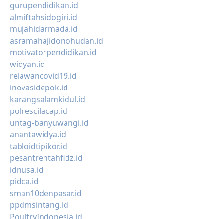
gurupendidikan.id
almiftahsidogiri.id
mujahidarmada.id
asramahajidonohudan.id
motivatorpendidikan.id
widyan.id
relawancovid19.id
inovasidepok.id
karangsalamkidul.id
polrescilacap.id
untag-banyuwangi.id
anantawidya.id
tabloidtipikor.id
pesantrentahfidz.id
idnusa.id
pidca.id
sman10denpasar.id
ppdmsintang.id
PoultryIndonesia.id