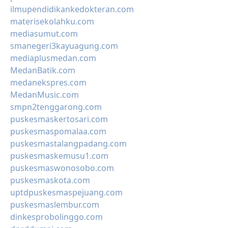
ilmupendidikankedokteran.com
materisekolahku.com
mediasumut.com
smanegeri3kayuagung.com
mediaplusmedan.com
MedanBatik.com
medanekspres.com
MedanMusic.com
smpn2tenggarong.com
puskesmaskertosari.com
puskesmaspomalaa.com
puskesmastalangpadang.com
puskesmaskemusu1.com
puskesmaswonosobo.com
puskesmaskota.com
uptdpuskesmaspejuang.com
puskesmaslembur.com
dinkesprobolinggo.com