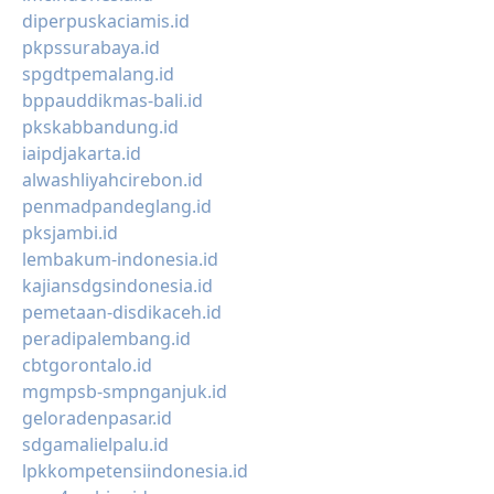
diperpuskaciamis.id
pkpssurabaya.id
spgdtpemalang.id
bppauddikmas-bali.id
pkskabbandung.id
iaipdjakarta.id
alwashliyahcirebon.id
penmadpandeglang.id
pksjambi.id
lembakum-indonesia.id
kajiansdgsindonesia.id
pemetaan-disdikaceh.id
peradipalembang.id
cbtgorontalo.id
mgmpsb-smpnganjuk.id
geloradenpasar.id
sdgamalielpalu.id
lpkkompetensiindonesia.id