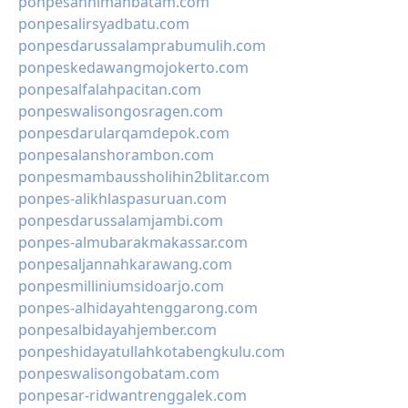
ponpesannimahbatam.com
ponpesalirsyadbatu.com
ponpesdarussalamprabumulih.com
ponpeskedawangmojokerto.com
ponpesalfalahpacitan.com
ponpeswalisongosragen.com
ponpesdarularqamdepok.com
ponpesalanshorambon.com
ponpesmambaussholihin2blitar.com
ponpes-alikhlaspasuruan.com
ponpesdarussalamjambi.com
ponpes-almubarakmakassar.com
ponpesaljannahkarawang.com
ponpesmilliniumsidoarjo.com
ponpes-alhidayahtenggarong.com
ponpesalbidayahjember.com
ponpeshidayatullahkotabengkulu.com
ponpeswalisongobatam.com
ponpesar-ridwantrenggalek.com