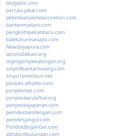
bkdjatim.com
percasi-jabar.com
pkbmbaitulwildancirebon.com
bantenmadani.com
pengkottipekanbaru.com
baleluhurmanado.com
NewsJayapura.com
lazisnubekasi.org
mgmppmpekalongan.org
smpn4bantarbolang.com
smpn1prembun.net
ponpes-alhalim.com
ponpesnias.com
ponpesdarulafkar.org
ponpeskejapanan.com
pemdesbandengan.com
pemdesjangur.com
PondokBoganGin.com
jdihdprdbulungan.com