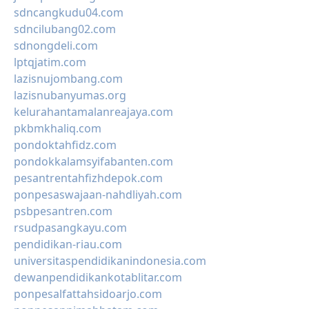
sdncangkudu04.com
sdncilubang02.com
sdnongdeli.com
lptqjatim.com
lazisnujombang.com
lazisnubanyumas.org
kelurahantamalanreajaya.com
pkbmkhaliq.com
pondoktahfidz.com
pondokkalamsyifabanten.com
pesantrentahfizhdepok.com
ponpesaswajaan-nahdliyah.com
psbpesantren.com
rsudpasangkayu.com
pendidikan-riau.com
universitaspendidikanindonesia.com
dewanpendidikankotablitar.com
ponpesalfattahsidoarjo.com