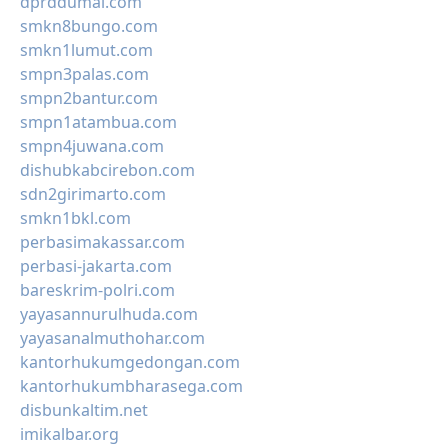
dprddumai.com
smkn8bungo.com
smkn1lumut.com
smpn3palas.com
smpn2bantur.com
smpn1atambua.com
smpn4juwana.com
dishubkabcirebon.com
sdn2girimarto.com
smkn1bkl.com
perbasimakassar.com
perbasi-jakarta.com
bareskrim-polri.com
yayasannurulhuda.com
yayasanalmuthohar.com
kantorhukumgedongan.com
kantorhukumbharasega.com
disbunkaltim.net
imikalbar.org