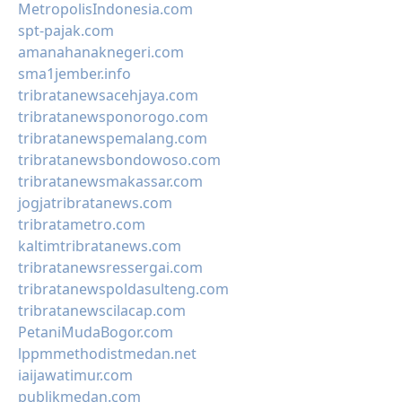
MetropolisIndonesia.com
spt-pajak.com
amanahanaknegeri.com
sma1jember.info
tribratanewsacehjaya.com
tribratanewsponorogo.com
tribratanewspemalang.com
tribratanewsbondowoso.com
tribratanewsmakassar.com
jogjatribratanews.com
tribratametro.com
kaltimtribratanews.com
tribratanewsressergai.com
tribratanewspoldasulteng.com
tribratanewscilacap.com
PetaniMudaBogor.com
lppmmethodistmedan.net
iaijawatimur.com
publikmedan.com