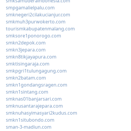
smksamuderaindonesia.com
smpgamalielpalu.com
smknegeri2cilakucianjur.com
smkmuh3purwokerto.com
tourismkabupatenmalang.com
smksore1ponorogo.com
smkn2depok.com
smkn3jepara.com
smkn8tikjayapura.com
smktisingaraja.com
smkpgri1tulungagung.com
smkn2batam.com
smkn1gondangsragen.com
smkn1sintang.com
smknas01banjarsari.com
smknusantarajepara.com
smknuhasyimasyari2kudus.com
smkn1situbondo.com
sman-3-madiun.com