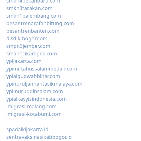
smkn4pekanbaru.com
smkn3tarakan.com
smkn1palembang.com
pesantrenarafahbitung.com
pesantrenbanten.com
disdik-bogor.com
smpn3jember.com
sman1cikampek.com
ypijakarta.com
ypimiftahussalammedan.com
ypialqudwahblitar.com
ypinuruljannahtasikmalaya.com
ypi-nuruddinsalam.com
ypialkayyisindonesia.com
imigrasi-malang.com
imigrasi-kotabumi.com
spadaikijakarta.id
sentravaksinasikabbogor.id