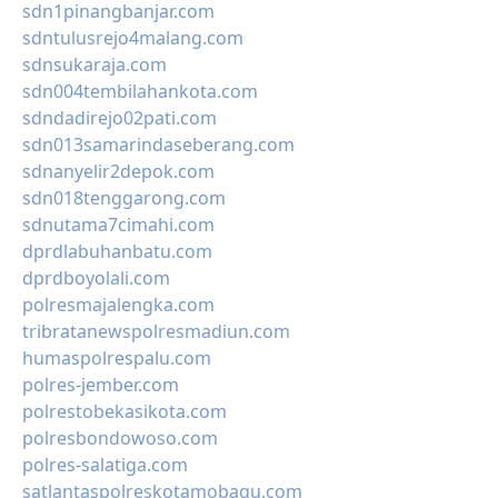
sdn1pinangbanjar.com
sdntulusrejo4malang.com
sdnsukaraja.com
sdn004tembilahankota.com
sdndadirejo02pati.com
sdn013samarindaseberang.com
sdnanyelir2depok.com
sdn018tenggarong.com
sdnutama7cimahi.com
dprdlabuhanbatu.com
dprdboyolali.com
polresmajalengka.com
tribratanewspolresmadiun.com
humaspolrespalu.com
polres-jember.com
polrestobekasikota.com
polresbondowoso.com
polres-salatiga.com
satlantaspolreskotamobagu.com