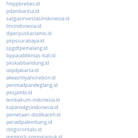
fmppbrebes.id
pdambantul.id
satgasinvestasiindonesia.id
lmcindonesia.id
diperpuskaciamis.id
pkpssurabaya.id
spgdtpemalang.id
bppauddikmas-bali.id
pkskabbandung.id
iaipdjakarta.id
alwashliyahcirebon.id
penmadpandeglang.id
pksjambi.id
lembakum-indonesia.id
kajiansdgsindonesia.id
pemetaan-disdikaceh.id
peradipalembang.id
cbtgorontalo.id
mgmpsb-smpnganjuk.id