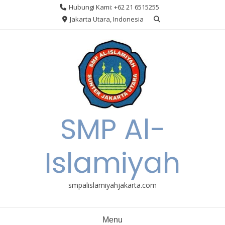
Skip
Hubungi Kami: +62 21 6515255
to
Jakarta Utara, Indonesia
content
SMP Al-
Islamiyah
smpalislamiyahjakarta.com
Menu