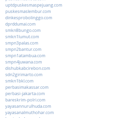
uptdpuskesmaspejuang.com
puskesmaslembur.com
dinkesprobolinggo.com
dprddumai.com
smkn8bungo.com
smkn1lumut.com
smpn3palas.com
smpn2bantur.com
smpn1atambua.com
smpn4juwana.com
dishubkabcirebon.com
sdn2girimarto.com
smkn1bkl.com
perbasimakassar.com
perbasi-jakarta.com
bareskrim-polri.com
yayasannurulhuda.com
yayasanalmuthohar.com