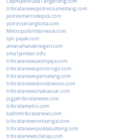
LapAspeMudaTangerang.com
tribratanewspolressumedang.com
polresmetrodepok.com
polresserangkota.com
MetropolisIndonesia.com
spt-pajak.com
amanahanaknegeri.com
sma1jember.info
tribratanewsacehjaya.com
tribratanewsponorogo.com
tribratanewspemalang.com
tribratanewsbondowoso.com
tribratanewsmakassar.com
jogjatribratanews.com
tribratametro.com
kaltimtribratanews.com
tribratanewsressergai.com
tribratanewspoldasulteng.com
tribratanewscilacap.com