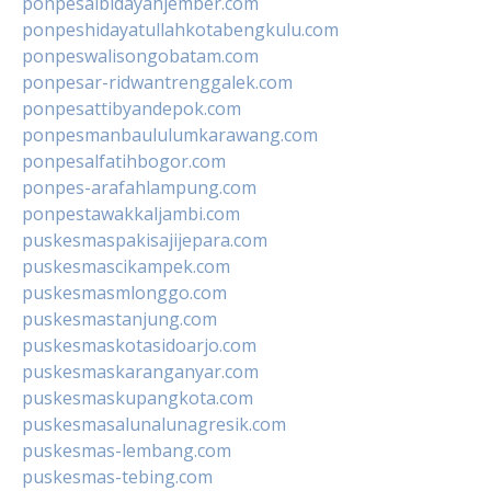
ponpesalbidayahjember.com
ponpeshidayatullahkotabengkulu.com
ponpeswalisongobatam.com
ponpesar-ridwantrenggalek.com
ponpesattibyandepok.com
ponpesmanbaululumkarawang.com
ponpesalfatihbogor.com
ponpes-arafahlampung.com
ponpestawakkaljambi.com
puskesmaspakisajijepara.com
puskesmascikampek.com
puskesmasmlonggo.com
puskesmastanjung.com
puskesmaskotasidoarjo.com
puskesmaskaranganyar.com
puskesmaskupangkota.com
puskesmasalunalunagresik.com
puskesmas-lembang.com
puskesmas-tebing.com