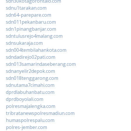
sdn30kotagorontalo.com
sdnu1tarakan.com
sdn64-parepare.com
sdn011pekanbaru.com
sdn1pinangbanjar.com
sdntulusrejo4malang.com
sdnsukaraja.com
sdn004tembilahankota.com
sdndadirejo02pati.com
sdn013samarindaseberang.com
sdnanyelir2depok.com
sdn018tenggarong.com
sdnutama7cimahi.com
dprdlabuhanbatu.com
dprdboyolali.com
polresmajalengka.com
tribratanewspolresmadiun.com
humaspolrespalu.com
polres-jember.com