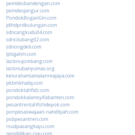
pemdesbandengan.com
pemdesjangur.com
PondokBoganGin.com
jdihdprdbulungan.com
sdncangkudu04.com
sdncilubang02.com
sdnongdeli.com
lptqjatim.com
lazisnujombang.com
lazisnubanyumas.org
kelurahantamalanreajaya.com
pkbmkhaliq.com
pondoktahfidz.com
pondokkalamsyifabanten.com
pesantrentahfizhdepok.com
ponpesaswajaan-nahdliyah.com
psbpesantren.com
rsudpasangkayu.com
pendidikan-riau.com