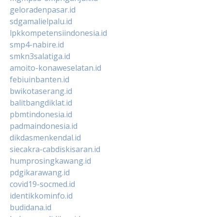
geloradenpasar.id
sdgamalielpalu.id
lpkkompetensiindonesia.id
smp4-nabire.id
smkn3salatiga.id
amoito-konaweselatan.id
febiuinbanten.id
bwikotaserang.id
balitbangdiklat.id
pbmtindonesia.id
padmaindonesia.id
dikdasmenkendal.id
siecakra-cabdiskisaran.id
humprosingkawang.id
pdgikarawang.id
covid19-socmed.id
identikkominfo.id
budidana.id