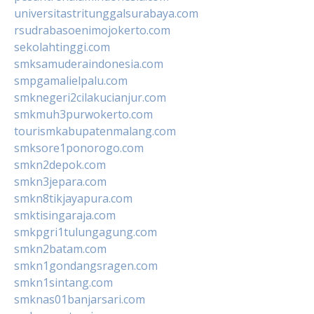
universitastritunggalsurabaya.com
rsudrabasoenimojokerto.com
sekolahtinggi.com
smksamuderaindonesia.com
smpgamalielpalu.com
smknegeri2cilakucianjur.com
smkmuh3purwokerto.com
tourismkabupatenmalang.com
smksore1ponorogo.com
smkn2depok.com
smkn3jepara.com
smkn8tikjayapura.com
smktisingaraja.com
smkpgri1tulungagung.com
smkn2batam.com
smkn1gondangsragen.com
smkn1sintang.com
smknas01banjarsari.com