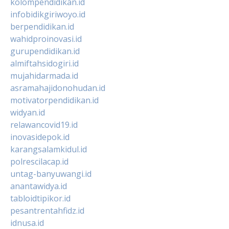
kolompendidikan.id
infobidikgiriwoyo.id
berpendidikan.id
wahidproinovasi.id
gurupendidikan.id
almiftahsidogiri.id
mujahidarmada.id
asramahajidonohudan.id
motivatorpendidikan.id
widyan.id
relawancovid19.id
inovasidepok.id
karangsalamkidul.id
polrescilacap.id
untag-banyuwangi.id
anantawidya.id
tabloidtipikor.id
pesantrentahfidz.id
idnusa.id