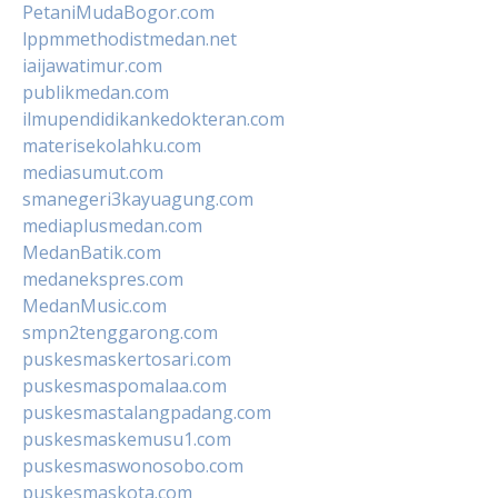
PetaniMudaBogor.com
lppmmethodistmedan.net
iaijawatimur.com
publikmedan.com
ilmupendidikankedokteran.com
materisekolahku.com
mediasumut.com
smanegeri3kayuagung.com
mediaplusmedan.com
MedanBatik.com
medanekspres.com
MedanMusic.com
smpn2tenggarong.com
puskesmaskertosari.com
puskesmaspomalaa.com
puskesmastalangpadang.com
puskesmaskemusu1.com
puskesmaswonosobo.com
puskesmaskota.com