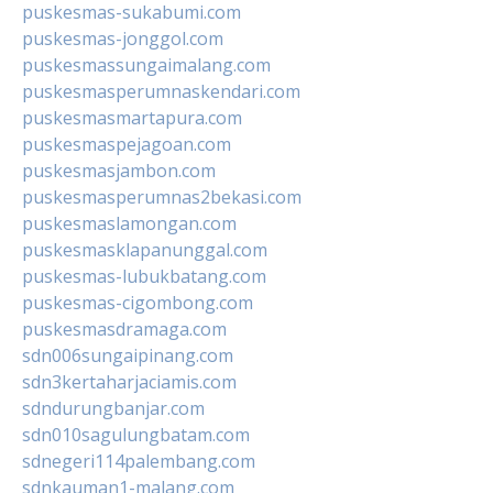
puskesmas-sukabumi.com
puskesmas-jonggol.com
puskesmassungaimalang.com
puskesmasperumnaskendari.com
puskesmasmartapura.com
puskesmaspejagoan.com
puskesmasjambon.com
puskesmasperumnas2bekasi.com
puskesmaslamongan.com
puskesmasklapanunggal.com
puskesmas-lubukbatang.com
puskesmas-cigombong.com
puskesmasdramaga.com
sdn006sungaipinang.com
sdn3kertaharjaciamis.com
sdndurungbanjar.com
sdn010sagulungbatam.com
sdnegeri114palembang.com
sdnkauman1-malang.com