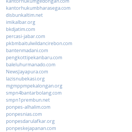
kantorhukumgedongan.com
kantorhukumbharasega.com
disbunkaltim.net
imikalbar.org
bkdjatim.com
percasi-jabar.com
pkbmbaitulwildancirebon.com
bantenmadani.com
pengkottipekanbaru.com
baleluhurmanado.com
NewsJayapura.com
lazisnubekasi.org
mgmppmpekalongan.org
smpn4bantarbolang.com
smpn1prembun.net
ponpes-alhalim.com
ponpesnias.com
ponpesdarulafkar.org
ponpeskejapanan.com