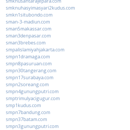
smknusantarajepara.com
smknuhasyimasyari2kudus.com
smkn1situbondo.com
sman-3-madiun.com
sman5makassar.com
sman3denpasar.com
sman3brebes.com
smpalislamiyahjakarta.com
smpn1dramaga.com
smpn8pasuruan.com
smpn30tangerang.com
smpn17surabaya.com
smpn2soreang.com
smpn4gunungputri.com
smptrimulyacigugur.com
smp1kudus.com
smpn7bandung.com
smpn37batam.com
smpn3gunungputri.com