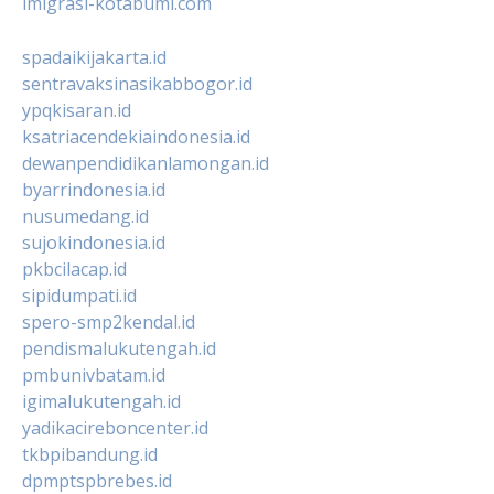
imigrasi-kotabumi.com
spadaikijakarta.id
sentravaksinasikabbogor.id
ypqkisaran.id
ksatriacendekiaindonesia.id
dewanpendidikanlamongan.id
byarrindonesia.id
nusumedang.id
sujokindonesia.id
pkbcilacap.id
sipidumpati.id
spero-smp2kendal.id
pendismalukutengah.id
pmbunivbatam.id
igimalukutengah.id
yadikacireboncenter.id
tkbpibandung.id
dpmptspbrebes.id