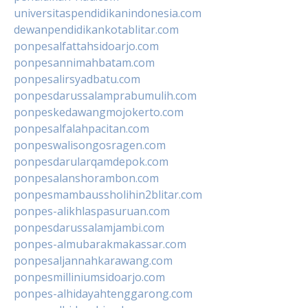
universitaspendidikanindonesia.com
dewanpendidikankotablitar.com
ponpesalfattahsidoarjo.com
ponpesannimahbatam.com
ponpesalirsyadbatu.com
ponpesdarussalamprabumulih.com
ponpeskedawangmojokerto.com
ponpesalfalahpacitan.com
ponpeswalisongosragen.com
ponpesdarularqamdepok.com
ponpesalanshorambon.com
ponpesmambaussholihin2blitar.com
ponpes-alikhlaspasuruan.com
ponpesdarussalamjambi.com
ponpes-almubarakmakassar.com
ponpesaljannahkarawang.com
ponpesmilliniumsidoarjo.com
ponpes-alhidayahtenggarong.com