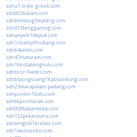
sdnu1-trate-gresik.com
sdn002batam.com
sdnblimbing3malang.com
sdn013tenggarong.com
sdnanyelir1depok.com
sdn1cisampihsubang.com
sdn64jambi.com
sdn47mataram.com
sdn16kotabengkulu.com
sdntiron1kediri.com
sdnbojongsoang1kabbandung.com
sdn23marapalam-padang.com
sdnpunten1batu.com
sdn66pontianak.com
sdn008batamkota.com
sdn152pekanbaru.com
sdntengki01brebes.com
sdn1wonosobo.com