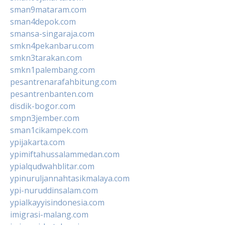
sman9mataram.com
sman4depok.com
smansa-singaraja.com
smkn4pekanbaru.com
smkn3tarakan.com
smkn1palembang.com
pesantrenarafahbitung.com
pesantrenbanten.com
disdik-bogor.com
smpn3jember.com
sman1cikampek.com
ypijakarta.com
ypimiftahussalammedan.com
ypialqudwahblitar.com
ypinuruljannahtasikmalaya.com
ypi-nuruddinsalam.com
ypialkayyisindonesia.com
imigrasi-malang.com