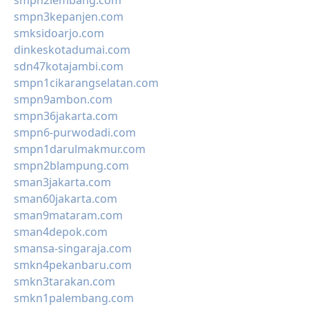
smpn2lembang.com
smpn3kepanjen.com
smksidoarjo.com
dinkeskotadumai.com
sdn47kotajambi.com
smpn1cikarangselatan.com
smpn9ambon.com
smpn36jakarta.com
smpn6-purwodadi.com
smpn1darulmakmur.com
smpn2blampung.com
sman3jakarta.com
sman60jakarta.com
sman9mataram.com
sman4depok.com
smansa-singaraja.com
smkn4pekanbaru.com
smkn3tarakan.com
smkn1palembang.com