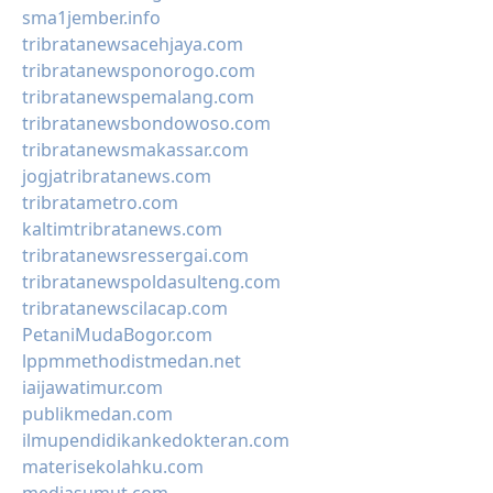
sma1jember.info
tribratanewsacehjaya.com
tribratanewsponorogo.com
tribratanewspemalang.com
tribratanewsbondowoso.com
tribratanewsmakassar.com
jogjatribratanews.com
tribratametro.com
kaltimtribratanews.com
tribratanewsressergai.com
tribratanewspoldasulteng.com
tribratanewscilacap.com
PetaniMudaBogor.com
lppmmethodistmedan.net
iaijawatimur.com
publikmedan.com
ilmupendidikankedokteran.com
materisekolahku.com