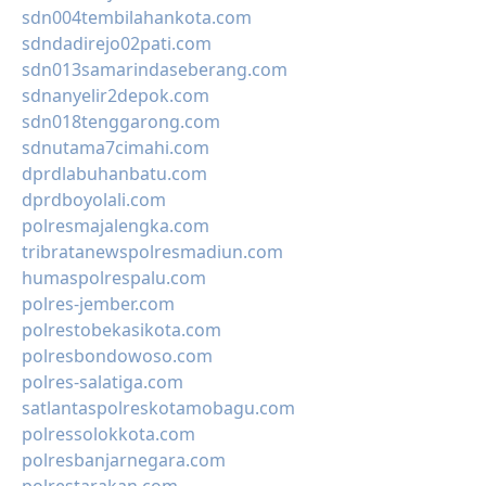
sdn004tembilahankota.com
sdndadirejo02pati.com
sdn013samarindaseberang.com
sdnanyelir2depok.com
sdn018tenggarong.com
sdnutama7cimahi.com
dprdlabuhanbatu.com
dprdboyolali.com
polresmajalengka.com
tribratanewspolresmadiun.com
humaspolrespalu.com
polres-jember.com
polrestobekasikota.com
polresbondowoso.com
polres-salatiga.com
satlantaspolreskotamobagu.com
polressolokkota.com
polresbanjarnegara.com