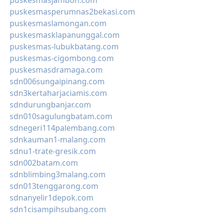
puskesmasjambon.com
puskesmasperumnas2bekasi.com
puskesmaslamongan.com
puskesmasklapanunggal.com
puskesmas-lubukbatang.com
puskesmas-cigombong.com
puskesmasdramaga.com
sdn006sungaipinang.com
sdn3kertaharjaciamis.com
sdndurungbanjar.com
sdn010sagulungbatam.com
sdnegeri114palembang.com
sdnkauman1-malang.com
sdnu1-trate-gresik.com
sdn002batam.com
sdnblimbing3malang.com
sdn013tenggarong.com
sdnanyelir1depok.com
sdn1cisampihsubang.com