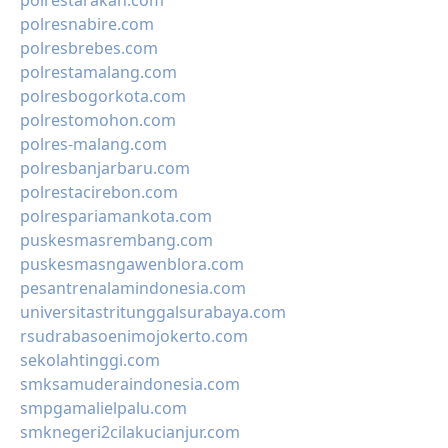
polrestarakan.com
polresnabire.com
polresbrebes.com
polrestamalang.com
polresbogorkota.com
polrestomohon.com
polres-malang.com
polresbanjarbaru.com
polrestacirebon.com
polrespariamankota.com
puskesmasrembang.com
puskesmasngawenblora.com
pesantrenalamindonesia.com
universitastritunggalsurabaya.com
rsudrabasoenimojokerto.com
sekolahtinggi.com
smksamuderaindonesia.com
smpgamalielpalu.com
smknegeri2cilakucianjur.com