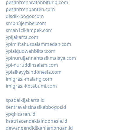
pesantrenarafahbitung.com
pesantrenbanten.com
disdik-bogor.com
smpn3jember.com
sman1cikampek.com
ypijakarta.com
ypimiftahussalammedan.com
ypialqudwahblitar.com
ypinuruljannahtasikmalaya.com
ypi-nuruddinsalam.com
ypialkayyisindonesia.com
imigrasi-malang.com
imigrasi-kotabumi.com
spadaikijakarta.id
sentravaksinasikabbogor.id
ypqkisaran.id
ksatriacendekiaindonesia.id
dewanpendidikanlamongan.id