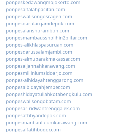
ponpeskedawangmojokerto.com
ponpesalfalahpacitan.com
ponpeswalisongosragen.com
ponpesdarularqamdepok.com
ponpesalanshorambon.com
ponpesmambaussholihin2blitar.com
ponpes-alikhlaspasuruan.com
ponpesdarussalamjambi.com
ponpes-almubarakmakassar.com
ponpesaljannahkarawang.com
ponpesmilliniumsidoarjo.com
ponpes-alhidayahtenggarong.com
ponpesalbidayahjember.com
ponpeshidayatullahkotabengkulu.com
ponpeswalisongobatam.com
ponpesar-ridwantrenggalek.com
ponpesattibyandepok.com
ponpesmanbaululumkarawang.com
ponpesalfatihbogor.com