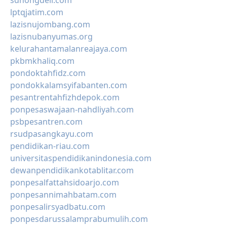
sdnongdeli.com
lptqjatim.com
lazisnujombang.com
lazisnubanyumas.org
kelurahantamalanreajaya.com
pkbmkhaliq.com
pondoktahfidz.com
pondokkalamsyifabanten.com
pesantrentahfizhdepok.com
ponpesaswajaan-nahdliyah.com
psbpesantren.com
rsudpasangkayu.com
pendidikan-riau.com
universitaspendidikanindonesia.com
dewanpendidikankotablitar.com
ponpesalfattahsidoarjo.com
ponpesannimahbatam.com
ponpesalirsyadbatu.com
ponpesdarussalamprabumulih.com