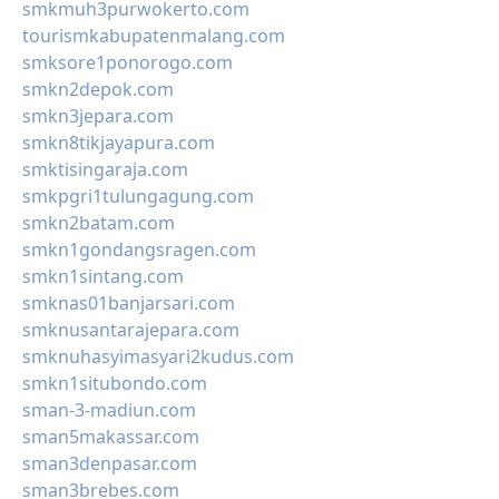
smkmuh3purwokerto.com
tourismkabupatenmalang.com
smksore1ponorogo.com
smkn2depok.com
smkn3jepara.com
smkn8tikjayapura.com
smktisingaraja.com
smkpgri1tulungagung.com
smkn2batam.com
smkn1gondangsragen.com
smkn1sintang.com
smknas01banjarsari.com
smknusantarajepara.com
smknuhasyimasyari2kudus.com
smkn1situbondo.com
sman-3-madiun.com
sman5makassar.com
sman3denpasar.com
sman3brebes.com