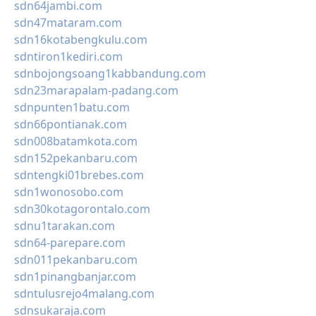
sdn64jambi.com
sdn47mataram.com
sdn16kotabengkulu.com
sdntiron1kediri.com
sdnbojongsoang1kabbandung.com
sdn23marapalam-padang.com
sdnpunten1batu.com
sdn66pontianak.com
sdn008batamkota.com
sdn152pekanbaru.com
sdntengki01brebes.com
sdn1wonosobo.com
sdn30kotagorontalo.com
sdnu1tarakan.com
sdn64-parepare.com
sdn011pekanbaru.com
sdn1pinangbanjar.com
sdntulusrejo4malang.com
sdnsukaraja.com