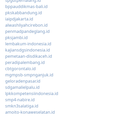
spgdtpemalang.id
bppauddikmas-bali.id
pkskabbandung.id
iaipdjakarta.id
alwashliyahcirebon.id
penmadpandeglang.id
pksjambi.id
lembakum-indonesia.id
kajiansdgsindonesia.id
pemetaan-disdikaceh.id
peradipalembang.id
cbtgorontalo.id
mgmpsb-smpnganjuk.id
geloradenpasar.id
sdgamalielpalu.id
lpkkompetensiindonesia.id
smp4-nabire.id
smkn3salatiga.id
amoito-konaweselatan.id