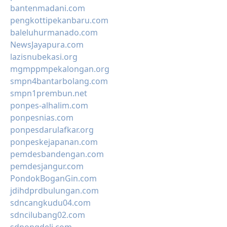
bantenmadani.com
pengkottipekanbaru.com
baleluhurmanado.com
NewsJayapura.com
lazisnubekasi.org
mgmppmpekalongan.org
smpn4bantarbolang.com
smpn1prembun.net
ponpes-alhalim.com
ponpesnias.com
ponpesdarulafkar.org
ponpeskejapanan.com
pemdesbandengan.com
pemdesjangur.com
PondokBoganGin.com
jdihdprdbulungan.com
sdncangkudu04.com
sdncilubang02.com