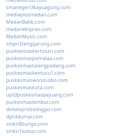
mediasumut.com
smanegeri3kayuagung.com
mediaplusmedan.com
MedanBatik.com
medanekspres.com
MedanMusic.com
smpn2tenggarong.com
puskesmaskertosari.com
puskesmaspomalaa.com
puskesmastalangpadang.com
puskesmaskemusu1.com
puskesmaswonosobo.com
puskesmaskota.com
uptdpuskesmaspejuang.com
puskesmaslembur.com
dinkesprobolinggo.com
dprddumai.com
smkn8bungo.com
smkn1lumut.com