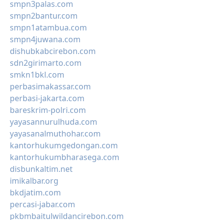
smpn3palas.com
smpn2bantur.com
smpn1atambua.com
smpn4juwana.com
dishubkabcirebon.com
sdn2girimarto.com
smkn1bkl.com
perbasimakassar.com
perbasi-jakarta.com
bareskrim-polri.com
yayasannurulhuda.com
yayasanalmuthohar.com
kantorhukumgedongan.com
kantorhukumbharasega.com
disbunkaltim.net
imikalbar.org
bkdjatim.com
percasi-jabar.com
pkbmbaitulwildancirebon.com