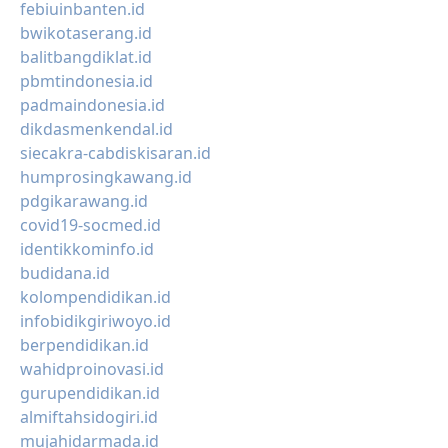
febiuinbanten.id
bwikotaserang.id
balitbangdiklat.id
pbmtindonesia.id
padmaindonesia.id
dikdasmenkendal.id
siecakra-cabdiskisaran.id
humprosingkawang.id
pdgikarawang.id
covid19-socmed.id
identikkominfo.id
budidana.id
kolompendidikan.id
infobidikgiriwoyo.id
berpendidikan.id
wahidproinovasi.id
gurupendidikan.id
almiftahsidogiri.id
mujahidarmada.id