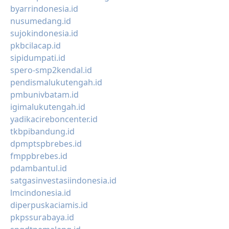
byarrindonesia.id
nusumedang.id
sujokindonesia.id
pkbcilacap.id
sipidumpati.id
spero-smp2kendal.id
pendismalukutengah.id
pmbunivbatam.id
igimalukutengah.id
yadikacireboncenter.id
tkbpibandung.id
dpmptspbrebes.id
fmppbrebes.id
pdambantul.id
satgasinvestasiindonesia.id
lmcindonesia.id
diperpuskaciamis.id
pkpssurabaya.id