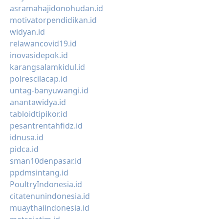
asramahajidonohudan.id
motivatorpendidikan.id
widyan.id
relawancovid19.id
inovasidepok.id
karangsalamkidul.id
polrescilacap.id
untag-banyuwangi.id
anantawidya.id
tabloidtipikor.id
pesantrentahfidz.id
idnusa.id
pidca.id
sman10denpasar.id
ppdmsintang.id
PoultryIndonesia.id
citatenunindonesia.id
muaythaiindonesia.id