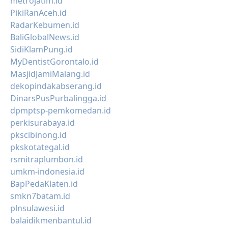
metrojatim.id
PikiRanAceh.id
RadarKebumen.id
BaliGlobalNews.id
SidiKlamPung.id
MyDentistGorontalo.id
MasjidJamiMalang.id
dekopindakabserang.id
DinarsPusPurbalingga.id
dpmptsp-pemkomedan.id
perkisurabaya.id
pkscibinong.id
pkskotategal.id
rsmitraplumbon.id
umkm-indonesia.id
BapPedaKlaten.id
smkn7batam.id
plnsulawesi.id
balaidikmenbantul.id