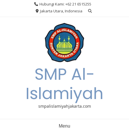
Skip
Hubungi Kami: +62 21 6515255
to
Jakarta Utara, Indonesia
content
SMP Al-
Islamiyah
smpalislamiyahjakarta.com
Menu