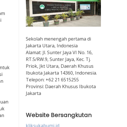
lam
i
Sekolah menengah pertama di
Jakarta Utara, Indonesia
Alamat:
Jl. Sunter Jaya VI No. 16,
RT.5/RW.9, Sunter Jaya, Kec. Tj.
Priok, Jkt Utara, Daerah Khusus
untuk
Ibukota Jakarta 14360, Indonesia.
si
Telepon:
+62 21 6515255
an
Provinsi:
Daerah Khusus Ibukota
Jakarta
puan
tuk
Website Bersangkutan
an
kliksukabumi.id