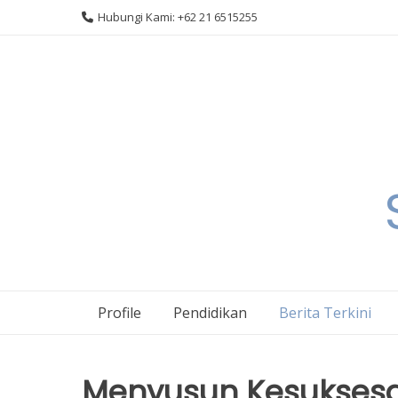
Skip
Hubungi Kami: +62 21 6515255
to
content
Profile
Pendidikan
Berita Terkini
Menyusun Kesuksesa