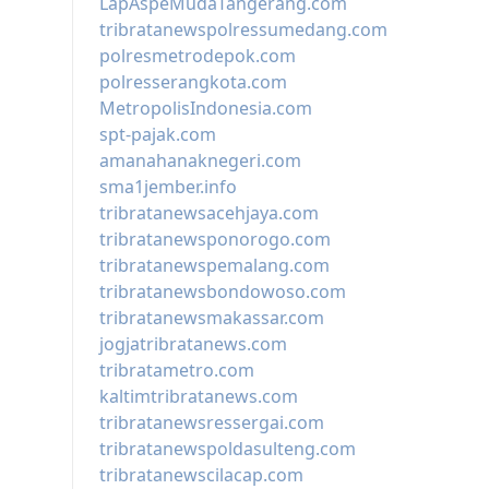
LapAspeMudaTangerang.com
tribratanewspolressumedang.com
polresmetrodepok.com
polresserangkota.com
MetropolisIndonesia.com
spt-pajak.com
amanahanaknegeri.com
sma1jember.info
tribratanewsacehjaya.com
tribratanewsponorogo.com
tribratanewspemalang.com
tribratanewsbondowoso.com
tribratanewsmakassar.com
jogjatribratanews.com
tribratametro.com
kaltimtribratanews.com
tribratanewsressergai.com
tribratanewspoldasulteng.com
tribratanewscilacap.com