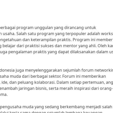
 berbagai program unggulan yang dirancang untuk
saha. Salah satu program yang terpopuler adalah work
ngetahuan dan keterampilan praktis. Program ini member
elajar dari praktisi sukses dan mentor yang ahli. Oleh k
i juga pengalaman praktis yang dapat dilaksanakan dalam u
donesia juga menyelenggarakan sejumlah forum networki
ha muda dari berbagai sektor. Forum ini memberikan
ide, dan peluang kolaborasi. Dalam setiap pertemuan, an
ambah jaringan bisnis, serta meraih inspirasi dari orang-
ama.
i pengusaha muda yang sedang berkembang menjadi salah
lalui kerja sama dengan sejumlah lembaga keuangan,