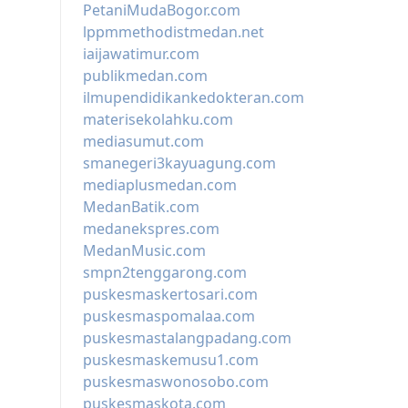
PetaniMudaBogor.com
lppmmethodistmedan.net
iaijawatimur.com
publikmedan.com
ilmupendidikankedokteran.com
materisekolahku.com
mediasumut.com
smanegeri3kayuagung.com
mediaplusmedan.com
MedanBatik.com
medanekspres.com
MedanMusic.com
smpn2tenggarong.com
puskesmaskertosari.com
puskesmaspomalaa.com
puskesmastalangpadang.com
puskesmaskemusu1.com
puskesmaswonosobo.com
puskesmaskota.com