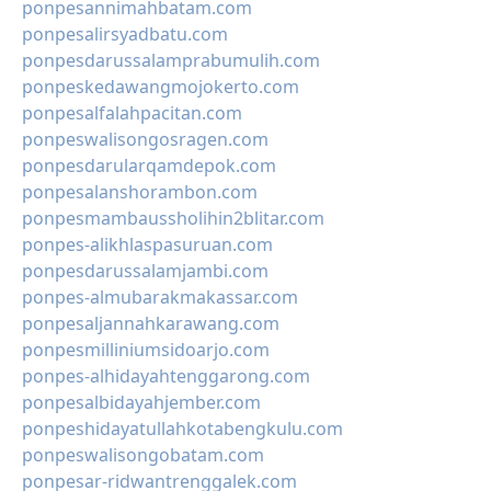
ponpesannimahbatam.com
ponpesalirsyadbatu.com
ponpesdarussalamprabumulih.com
ponpeskedawangmojokerto.com
ponpesalfalahpacitan.com
ponpeswalisongosragen.com
ponpesdarularqamdepok.com
ponpesalanshorambon.com
ponpesmambaussholihin2blitar.com
ponpes-alikhlaspasuruan.com
ponpesdarussalamjambi.com
ponpes-almubarakmakassar.com
ponpesaljannahkarawang.com
ponpesmilliniumsidoarjo.com
ponpes-alhidayahtenggarong.com
ponpesalbidayahjember.com
ponpeshidayatullahkotabengkulu.com
ponpeswalisongobatam.com
ponpesar-ridwantrenggalek.com