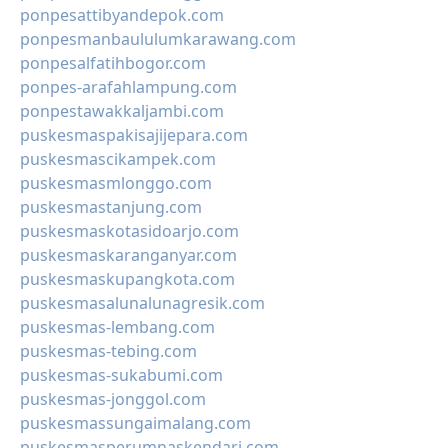
ponpesattibyandepok.com
ponpesmanbaululumkarawang.com
ponpesalfatihbogor.com
ponpes-arafahlampung.com
ponpestawakkaljambi.com
puskesmaspakisajijepara.com
puskesmascikampek.com
puskesmasmlonggo.com
puskesmastanjung.com
puskesmaskotasidoarjo.com
puskesmaskaranganyar.com
puskesmaskupangkota.com
puskesmasalunalunagresik.com
puskesmas-lembang.com
puskesmas-tebing.com
puskesmas-sukabumi.com
puskesmas-jonggol.com
puskesmassungaimalang.com
puskesmasperumnaskendari.com