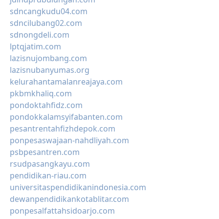
sdncangkudu04.com
sdncilubang02.com
sdnongdeli.com
lptqjatim.com
lazisnujombang.com
lazisnubanyumas.org
kelurahantamalanreajaya.com
pkbmkhaliq.com
pondoktahfidz.com
pondokkalamsyifabanten.com
pesantrentahfizhdepok.com
ponpesaswajaan-nahdliyah.com
psbpesantren.com
rsudpasangkayu.com
pendidikan-riau.com
universitaspendidikanindonesia.com
dewanpendidikankotablitar.com
ponpesalfattahsidoarjo.com