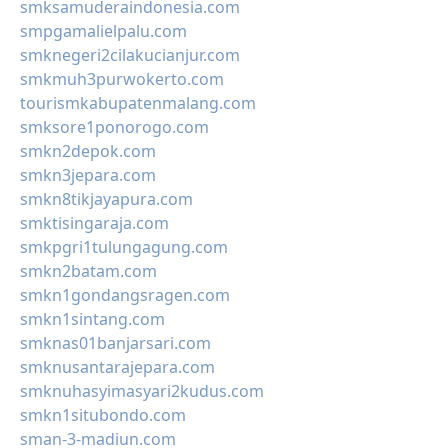
smksamuderaindonesia.com
smpgamalielpalu.com
smknegeri2cilakucianjur.com
smkmuh3purwokerto.com
tourismkabupatenmalang.com
smksore1ponorogo.com
smkn2depok.com
smkn3jepara.com
smkn8tikjayapura.com
smktisingaraja.com
smkpgri1tulungagung.com
smkn2batam.com
smkn1gondangsragen.com
smkn1sintang.com
smknas01banjarsari.com
smknusantarajepara.com
smknuhasyimasyari2kudus.com
smkn1situbondo.com
sman-3-madiun.com