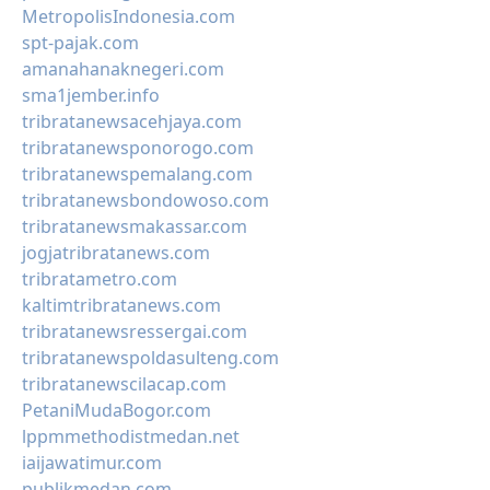
MetropolisIndonesia.com
spt-pajak.com
amanahanaknegeri.com
sma1jember.info
tribratanewsacehjaya.com
tribratanewsponorogo.com
tribratanewspemalang.com
tribratanewsbondowoso.com
tribratanewsmakassar.com
jogjatribratanews.com
tribratametro.com
kaltimtribratanews.com
tribratanewsressergai.com
tribratanewspoldasulteng.com
tribratanewscilacap.com
PetaniMudaBogor.com
lppmmethodistmedan.net
iaijawatimur.com
publikmedan.com