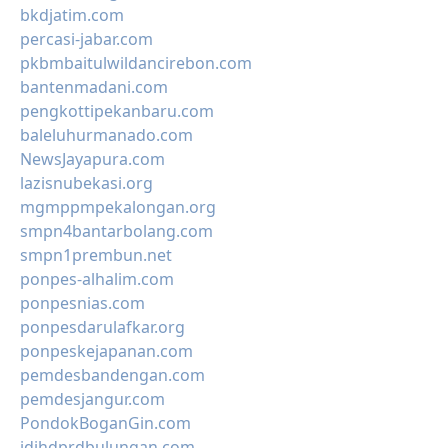
bkdjatim.com
percasi-jabar.com
pkbmbaitulwildancirebon.com
bantenmadani.com
pengkottipekanbaru.com
baleluhurmanado.com
NewsJayapura.com
lazisnubekasi.org
mgmppmpekalongan.org
smpn4bantarbolang.com
smpn1prembun.net
ponpes-alhalim.com
ponpesnias.com
ponpesdarulafkar.org
ponpeskejapanan.com
pemdesbandengan.com
pemdesjangur.com
PondokBoganGin.com
jdihdprdbulungan.com