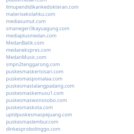
ilmupendidikankedokteran.com
materisekolahku.com
mediasumut.com
smanegeri3kayuagung.com
mediaplusmedan.com
MedanBatik.com
medanekspres.com
MedanMusic.com
smpn2tenggarong.com
puskesmaskertosari.com
puskesmaspomalaa.com
puskesmastalangpadang.com
puskesmaskemusu1.com
puskesmaswonosobo.com
puskesmaskota.com
uptdpuskesmaspejuang.com
puskesmaslembur.com
dinkesprobolinggo.com