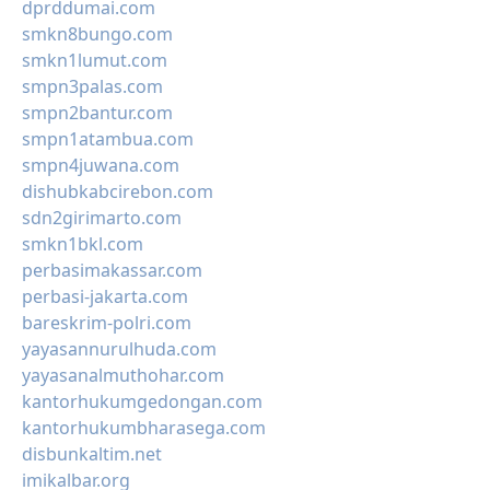
dprddumai.com
smkn8bungo.com
smkn1lumut.com
smpn3palas.com
smpn2bantur.com
smpn1atambua.com
smpn4juwana.com
dishubkabcirebon.com
sdn2girimarto.com
smkn1bkl.com
perbasimakassar.com
perbasi-jakarta.com
bareskrim-polri.com
yayasannurulhuda.com
yayasanalmuthohar.com
kantorhukumgedongan.com
kantorhukumbharasega.com
disbunkaltim.net
imikalbar.org