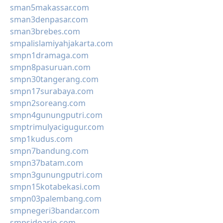
sman5makassar.com
sman3denpasar.com
sman3brebes.com
smpalislamiyahjakarta.com
smpn1dramaga.com
smpn8pasuruan.com
smpn30tangerang.com
smpn17surabaya.com
smpn2soreang.com
smpn4gunungputri.com
smptrimulyacigugur.com
smp1kudus.com
smpn7bandung.com
smpn37batam.com
smpn3gunungputri.com
smpn15kotabekasi.com
smpn03palembang.com
smpnegeri3bandar.com
smpsidoarjo.com