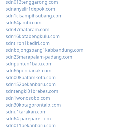
sdn013tenggarong.com
sdnanyelir1depok.com
sdn1cisampihsubang.com
sdn64jambi.com
sdn47mataram.com
sdn16kotabengkulu.com
sdntiron1kediri.com
sdnbojongsoang1kabbandung.com
sdn23marapalam-padang.com
sdnpunten1batu.com
sdn66pontianak.com
sdn008batamkota.com
sdn152pekanbaru.com
sdntengki01brebes.com
sdn1wonosobo.com
sdn30kotagorontalo.com
sdnu1tarakan.com
sdn64-parepare.com
sdn011pekanbaru.com