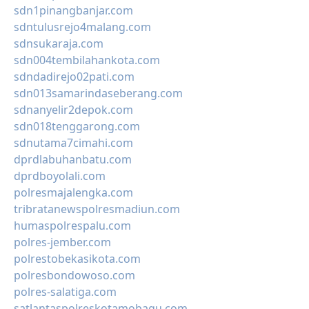
sdn1pinangbanjar.com
sdntulusrejo4malang.com
sdnsukaraja.com
sdn004tembilahankota.com
sdndadirejo02pati.com
sdn013samarindaseberang.com
sdnanyelir2depok.com
sdn018tenggarong.com
sdnutama7cimahi.com
dprdlabuhanbatu.com
dprdboyolali.com
polresmajalengka.com
tribratanewspolresmadiun.com
humaspolrespalu.com
polres-jember.com
polrestobekasikota.com
polresbondowoso.com
polres-salatiga.com
satlantaspolreskotamobagu.com