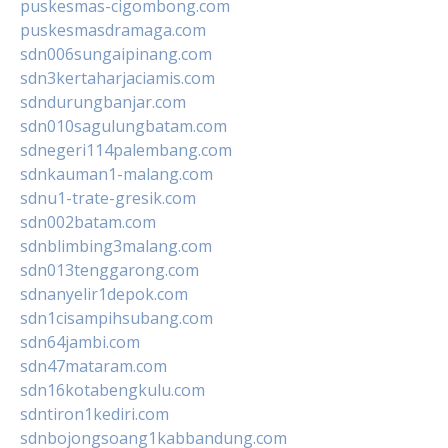
puskesmas-cigombong.com
puskesmasdramaga.com
sdn006sungaipinang.com
sdn3kertaharjaciamis.com
sdndurungbanjar.com
sdn010sagulungbatam.com
sdnegeri114palembang.com
sdnkauman1-malang.com
sdnu1-trate-gresik.com
sdn002batam.com
sdnblimbing3malang.com
sdn013tenggarong.com
sdnanyelir1depok.com
sdn1cisampihsubang.com
sdn64jambi.com
sdn47mataram.com
sdn16kotabengkulu.com
sdntiron1kediri.com
sdnbojongsoang1kabbandung.com