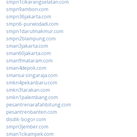
smpn1cikarangselatan.com
smpn9ambon.com
smpn36jakarta.com
smpn6-purwodadi.com
smpn1darulmakmur.com
smpn2blampung.com
sman3jakarta.com
sman60jakarta.com
sman9mataram.com
sman4depok.com
smansa-singaraja.com
smkn4pekanbaru.com
smkn3tarakan.com
smkn1palembang.com
pesantrenarafahbitung.com
pesantrenbanten.com
disdik-bogor.com
smpn3jember.com
sman1cikampek.com