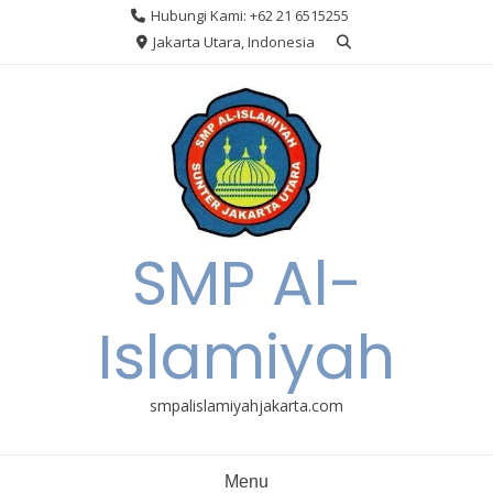
Skip
Hubungi Kami: +62 21 6515255
to
Jakarta Utara, Indonesia
content
SMP Al-
Islamiyah
smpalislamiyahjakarta.com
Menu