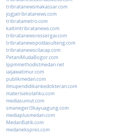
tribratanewsmakassar.com
jogjatribratanews.com
tribratametro.com
kaltimtribratanews.com
tribratanewsressergai.com
tribratanewspoldasulteng.com
tribratanewscilacap.com
PetaniMudaBogor.com
lppmmethodistmedan.net
iaijawatimur.com
publikmedan.com
ilmupendidikankedokteran.com
materisekolahku.com
mediasumut.com
smanegeri3kayuagung.com
mediaplusmedan.com
MedanBatik.com
medanekspres.com