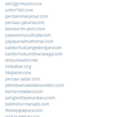
sdn2girimarto.com
smkn1bkl.com
perbasimakassar.com
perbasi-jakarta.com
bareskrim-polri.com
yayasannurulhuda.com
yayasanalmuthohar.com
kantorhukumgedongan.com
kantorhukumbharasega.com
disbunkaltim.net
imikalbar.org
bkdjatim.com
percasi-jabar.com
pkbmbaitulwildancirebon.com
bantenmadani.com
pengkottipekanbaru.com
baleluhurmanado.com
NewsJayapura.com
lazisnubekasi.org