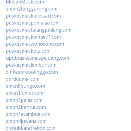
MedanMusic.com
smpn2tenggarong.com
puskesmaskertosari.com
puskesmaspomalaa.com
puskesmastalangpadang.com
puskesmaskemusu1.com
puskesmaswonosobo.com
puskesmaskota.com
uptdpuskesmaspejuang.com
puskesmaslembur.com
dinkesprobolinggo.com
dprddumai.com
smkn8bungo.com
smkn1lumut.com
smpn3palas.com
smpn2bantur.com
smpn1atambua.com
smpn4juwana.com
dishubkabcirebon.com