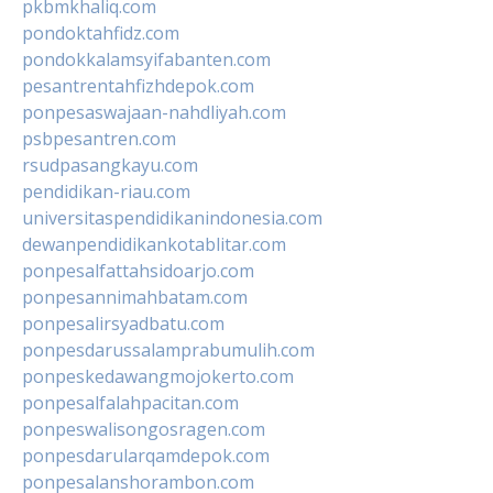
pkbmkhaliq.com
pondoktahfidz.com
pondokkalamsyifabanten.com
pesantrentahfizhdepok.com
ponpesaswajaan-nahdliyah.com
psbpesantren.com
rsudpasangkayu.com
pendidikan-riau.com
universitaspendidikanindonesia.com
dewanpendidikankotablitar.com
ponpesalfattahsidoarjo.com
ponpesannimahbatam.com
ponpesalirsyadbatu.com
ponpesdarussalamprabumulih.com
ponpeskedawangmojokerto.com
ponpesalfalahpacitan.com
ponpeswalisongosragen.com
ponpesdarularqamdepok.com
ponpesalanshorambon.com