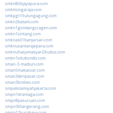
smkn8tikjayapura.com
smktisingaraja.com
smkpgri1tulungagung.com
smkn2batam.com
smkn1gondangsragen.com
smkn1sintang.com
smknas01banjarsari.com
smknusantarajepara.com
smknuhasyimasyari2kudus.com
smkn1situbondo.com
sman-3-madiun.com
sman5makassar.com
sman3denpasar.com
sman3brebes.com
smpalislamiyahjakarta.com
smpn1dramaga.com
smpn8pasuruan.com
smpn30tangerang.com
smpn17surabaya.com