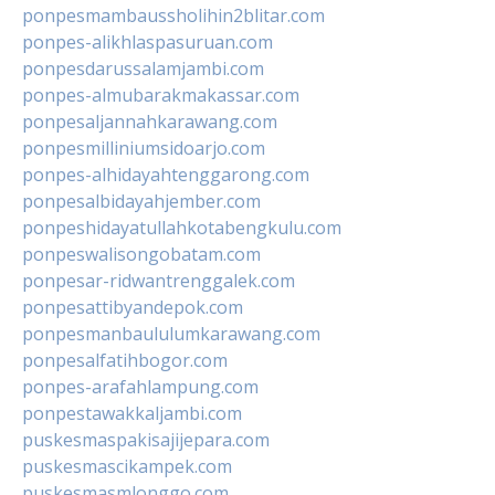
ponpesmambaussholihin2blitar.com
ponpes-alikhlaspasuruan.com
ponpesdarussalamjambi.com
ponpes-almubarakmakassar.com
ponpesaljannahkarawang.com
ponpesmilliniumsidoarjo.com
ponpes-alhidayahtenggarong.com
ponpesalbidayahjember.com
ponpeshidayatullahkotabengkulu.com
ponpeswalisongobatam.com
ponpesar-ridwantrenggalek.com
ponpesattibyandepok.com
ponpesmanbaululumkarawang.com
ponpesalfatihbogor.com
ponpes-arafahlampung.com
ponpestawakkaljambi.com
puskesmaspakisajijepara.com
puskesmascikampek.com
puskesmasmlonggo.com