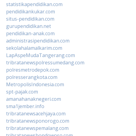
statistikapendidikan.com
pendidikankukar.com
situs-pendidikan.com
gurupendidikan.net
pendidikan-anak.com
administrasipendidikan.com
sekolahalamalkarim.com
LapAspeMudaTangerang.com
tribratanewspolressumedang.com
polresmetrodepok.com
polresserangkota.com
MetropolisIndonesia.com
spt-pajak.com
amanahanaknegeri.com
sma1jember.info
tribratanewsacehjaya.com
tribratanewsponorogo.com
tribratanewspemalang.com
tribratanewsbondowoso.com