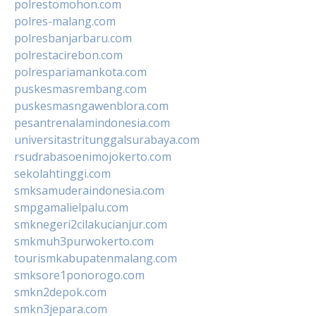
polrestomohon.com
polres-malang.com
polresbanjarbaru.com
polrestacirebon.com
polrespariamankota.com
puskesmasrembang.com
puskesmasngawenblora.com
pesantrenalamindonesia.com
universitastritunggalsurabaya.com
rsudrabasoenimojokerto.com
sekolahtinggi.com
smksamuderaindonesia.com
smpgamalielpalu.com
smknegeri2cilakucianjur.com
smkmuh3purwokerto.com
tourismkabupatenmalang.com
smksore1ponorogo.com
smkn2depok.com
smkn3jepara.com