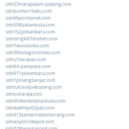
sdn23marapalam-padang.com
sdnpunten1batu.com
sdn66pontianak.com
sdn008batamkota.com
sdn152pekanbaru.com
sdntengki01brebes.com
sdn1wonosobo.com
sdn30kotagorontalo.com
sdnu1tarakan.com
sdn64-parepare.com
sdn011pekanbaru.com
sdn1pinangbanjar.com
sdntulusrejo4malang.com
sdnsukaraja.com
sdn004tembilahankota.com
sdndadirejo02pati.com
sdn013samarindaseberang.com
sdnanyelir2depok.com
sdn018tenggarong.com