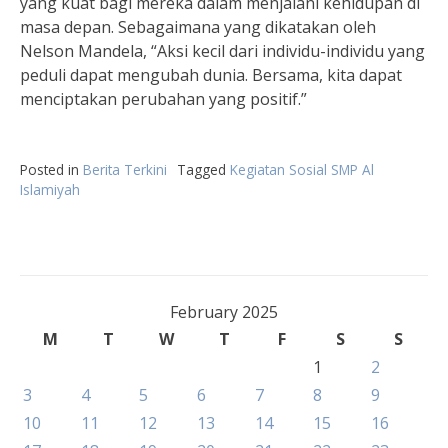
yang kuat bagi mereka dalam menjalani kehidupan di
masa depan. Sebagaimana yang dikatakan oleh
Nelson Mandela, “Aksi kecil dari individu-individu yang
peduli dapat mengubah dunia. Bersama, kita dapat
menciptakan perubahan yang positif.”
Posted in
Berita Terkini
Tagged
Kegiatan Sosial SMP Al
Islamiyah
February 2025
M
T
W
T
F
S
S
1
2
3
4
5
6
7
8
9
10
11
12
13
14
15
16