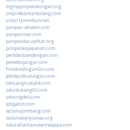
mgmppmpekalongan.org
smpn4bantarbolang.com
smpn1prembun.net
ponpes-alhalim.com
ponpesnias.com
ponpesdarulafkar.org
ponpeskejapanan.com
pemdesbandengan.com
pemdesjangur.com
PondokBoganGin.com
jdihdprdbulungan.com
sdncangkudu04.com
sdncilubang02.com
sdnongdeli.com
lptqjatim.com
lazisnujombang.com
lazisnubanyumas.org
kelurahantamalanreajaya.com