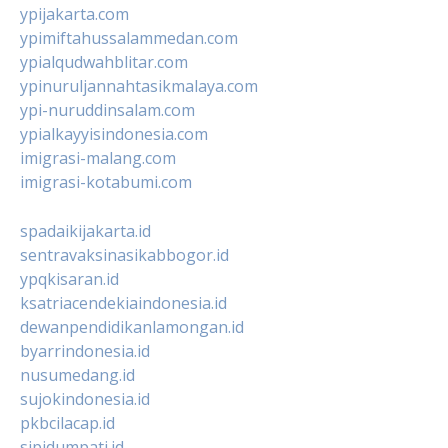
ypijakarta.com
ypimiftahussalammedan.com
ypialqudwahblitar.com
ypinuruljannahtasikmalaya.com
ypi-nuruddinsalam.com
ypialkayyisindonesia.com
imigrasi-malang.com
imigrasi-kotabumi.com
spadaikijakarta.id
sentravaksinasikabbogor.id
ypqkisaran.id
ksatriacendekiaindonesia.id
dewanpendidikanlamongan.id
byarrindonesia.id
nusumedang.id
sujokindonesia.id
pkbcilacap.id
sipidumpati.id