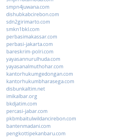
smpn4juwana.com
dishubkabcirebon.com
sdn2girimarto.com
smkn1bkl.com
perbasimakassar.com
perbasi-jakarta.com
bareskrim-polri.com
yayasannurulhuda.com
yayasanalmuthohar.com
kantorhukumgedongan.com
kantorhukumbharasega.com
disbunkaltim.net
imikalbar.org
bkdjatim.com
percasi-jabar.com
pkbmbaitulwildancirebon.com
bantenmadani.com
pengkottipekanbaru.com