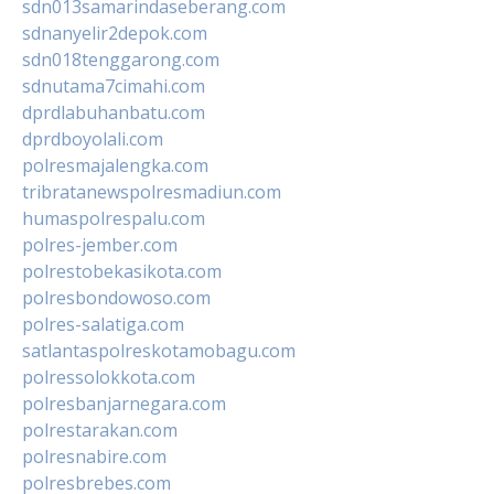
sdn013samarindaseberang.com
sdnanyelir2depok.com
sdn018tenggarong.com
sdnutama7cimahi.com
dprdlabuhanbatu.com
dprdboyolali.com
polresmajalengka.com
tribratanewspolresmadiun.com
humaspolrespalu.com
polres-jember.com
polrestobekasikota.com
polresbondowoso.com
polres-salatiga.com
satlantaspolreskotamobagu.com
polressolokkota.com
polresbanjarnegara.com
polrestarakan.com
polresnabire.com
polresbrebes.com