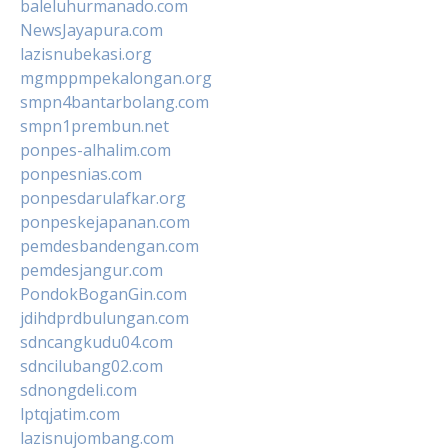
baleluhurmanado.com
NewsJayapura.com
lazisnubekasi.org
mgmppmpekalongan.org
smpn4bantarbolang.com
smpn1prembun.net
ponpes-alhalim.com
ponpesnias.com
ponpesdarulafkar.org
ponpeskejapanan.com
pemdesbandengan.com
pemdesjangur.com
PondokBoganGin.com
jdihdprdbulungan.com
sdncangkudu04.com
sdncilubang02.com
sdnongdeli.com
lptqjatim.com
lazisnujombang.com