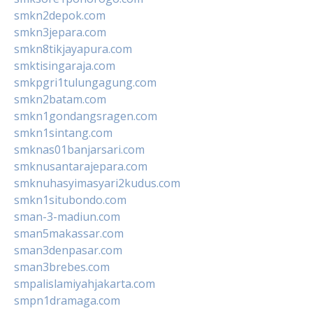
smkn2depok.com
smkn3jepara.com
smkn8tikjayapura.com
smktisingaraja.com
smkpgri1tulungagung.com
smkn2batam.com
smkn1gondangsragen.com
smkn1sintang.com
smknas01banjarsari.com
smknusantarajepara.com
smknuhasyimasyari2kudus.com
smkn1situbondo.com
sman-3-madiun.com
sman5makassar.com
sman3denpasar.com
sman3brebes.com
smpalislamiyahjakarta.com
smpn1dramaga.com