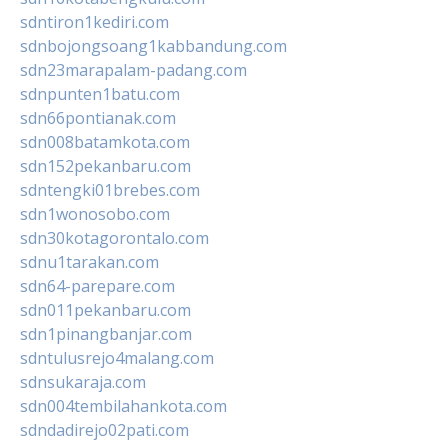
sdntiron1kediri.com
sdnbojongsoang1kabbandung.com
sdn23marapalam-padang.com
sdnpunten1batu.com
sdn66pontianak.com
sdn008batamkota.com
sdn152pekanbaru.com
sdntengki01brebes.com
sdn1wonosobo.com
sdn30kotagorontalo.com
sdnu1tarakan.com
sdn64-parepare.com
sdn011pekanbaru.com
sdn1pinangbanjar.com
sdntulusrejo4malang.com
sdnsukaraja.com
sdn004tembilahankota.com
sdndadirejo02pati.com