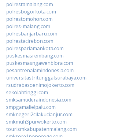
polrestamalang.com
polresbogorkota.com
polrestomohon.com
polres-malang.com
polresbanjarbaru.com
polrestacirebon.com
polrespariamankota.com
puskesmasrembang.com
puskesmasngawenblora.com
pesantrenalamindonesia.com
universitastritunggalsurabaya.com
rsudrabasoenimojokerto.com
sekolahtinggi.com
smksamuderaindonesia.com
smpgamalielpalu.com
smknegeri2cilakucianjur.com
smkmuh3purwokerto.com
tourismkabupatenmalang.com
smksore1ponorogo.com