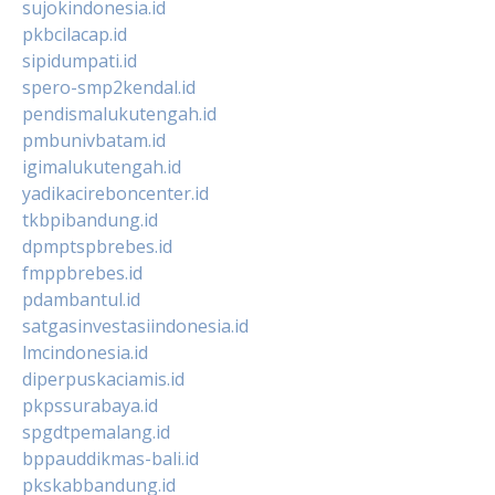
sujokindonesia.id
pkbcilacap.id
sipidumpati.id
spero-smp2kendal.id
pendismalukutengah.id
pmbunivbatam.id
igimalukutengah.id
yadikacireboncenter.id
tkbpibandung.id
dpmptspbrebes.id
fmppbrebes.id
pdambantul.id
satgasinvestasiindonesia.id
lmcindonesia.id
diperpuskaciamis.id
pkpssurabaya.id
spgdtpemalang.id
bppauddikmas-bali.id
pkskabbandung.id