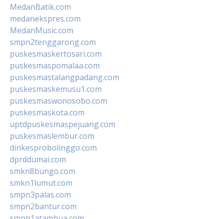
MedanBatik.com
medanekspres.com
MedanMusic.com
smpn2tenggarong.com
puskesmaskertosari.com
puskesmaspomalaa.com
puskesmastalangpadang.com
puskesmaskemusu1.com
puskesmaswonosobo.com
puskesmaskota.com
uptdpuskesmaspejuang.com
puskesmaslembur.com
dinkesprobolinggo.com
dprddumai.com
smkn8bungo.com
smkn1lumut.com
smpn3palas.com
smpn2bantur.com
smpn1atambua.com