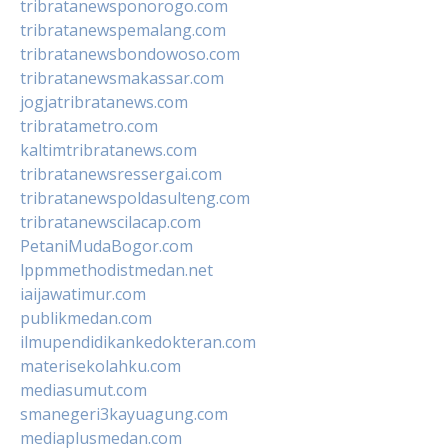
tribratanewsponorogo.com
tribratanewspemalang.com
tribratanewsbondowoso.com
tribratanewsmakassar.com
jogjatribratanews.com
tribratametro.com
kaltimtribratanews.com
tribratanewsressergai.com
tribratanewspoldasulteng.com
tribratanewscilacap.com
PetaniMudaBogor.com
lppmmethodistmedan.net
iaijawatimur.com
publikmedan.com
ilmupendidikankedokteran.com
materisekolahku.com
mediasumut.com
smanegeri3kayuagung.com
mediaplusmedan.com