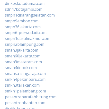
dinkeskotadumai.com
sdn47kotajambi.com
smpn1cikarangselatan.com
smpn9ambon.com
smpn36jakarta.com
smpn6-purwodadi.com
smpn1darulmakmur.com
smpn2blampung.com
sman3jakarta.com
sman60jakarta.com
sman9mataram.com
sman4depok.com
smansa-singaraja.com
smkn4pekanbaru.com
smkn3tarakan.com
smkn1palembang.com
pesantrenarafahbitung.com
pesantrenbanten.com
disdik-bogor.com