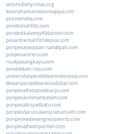
lazisnubanyumas.org
kelurahantamalanreajaya.com
pkbmkhaliq.com
pondoktahfidz.com
pondokkalamsyifabanten.com
pesantrentahfizhdepok.com
ponpesaswajaan-nahdliyah.com
psbpesantren.com
rsudpasangkayu.com
pendidikan-riau.com
universitaspendidikanindonesia.com
dewanpendidikankotablitar.com
ponpesalfattahsidoarjo.com
ponpesannimahbatam.com
ponpesalirsyadbatu.com
ponpesdarussalamprabumulih.com
ponpeskedawangmojokerto.com
ponpesalfalahpacitan.com
ponpeswalisongosragen.com