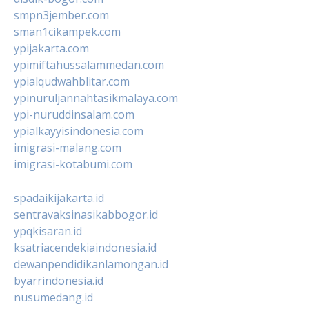
smpn3jember.com
sman1cikampek.com
ypijakarta.com
ypimiftahussalammedan.com
ypialqudwahblitar.com
ypinuruljannahtasikmalaya.com
ypi-nuruddinsalam.com
ypialkayyisindonesia.com
imigrasi-malang.com
imigrasi-kotabumi.com
spadaikijakarta.id
sentravaksinasikabbogor.id
ypqkisaran.id
ksatriacendekiaindonesia.id
dewanpendidikanlamongan.id
byarrindonesia.id
nusumedang.id