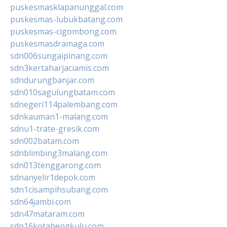
puskesmasklapanunggal.com
puskesmas-lubukbatang.com
puskesmas-cigombong.com
puskesmasdramaga.com
sdn006sungaipinang.com
sdn3kertaharjaciamis.com
sdndurungbanjar.com
sdn010sagulungbatam.com
sdnegeri114palembang.com
sdnkauman1-malang.com
sdnu1-trate-gresik.com
sdn002batam.com
sdnblimbing3malang.com
sdn013tenggarong.com
sdnanyelir1depok.com
sdn1cisampihsubang.com
sdn64jambi.com
sdn47mataram.com
sdn16kotabengkulu.com