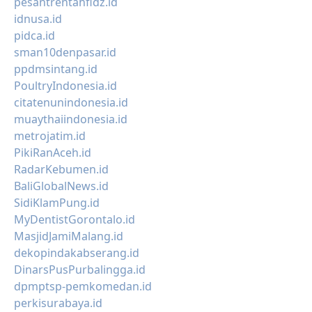
pesantrentahfidz.id
idnusa.id
pidca.id
sman10denpasar.id
ppdmsintang.id
PoultryIndonesia.id
citatenunindonesia.id
muaythaiindonesia.id
metrojatim.id
PikiRanAceh.id
RadarKebumen.id
BaliGlobalNews.id
SidiKlamPung.id
MyDentistGorontalo.id
MasjidJamiMalang.id
dekopindakabserang.id
DinarsPusPurbalingga.id
dpmptsp-pemkomedan.id
perkisurabaya.id