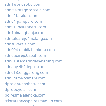
sdn1wonosobo.com
sdn30kotagorontalo.com
sdnu1tarakan.com
sdn64-parepare.com
sdn011pekanbaru.com
sdn1pinangbanjar.com
sdntulusrejo4malang.com
sdnsukaraja.com
sdn004tembilahankota.com
sdndadirejo02pati.com
sdn013samarindaseberang.com
sdnanyelir2depok.com
sdn018tenggarong.com
sdnutama7cimahi.com
dprdlabuhanbatu.com
dprdboyolali.com
polresmajalengka.com
tribratanewspolresmadiun.com