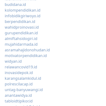
budidana.id
kolompendidikan.id
infobidikgiriwoyo.id
berpendidikan.id
wahidproinovasi.id
gurupendidikan.id
almiftahsidogiri.id
mujahidarmada.id
asramahajidonohudan.id
motivatorpendidikan.id
widyan.id
relawancovid19.id
inovasidepok.id
karangsalamkidul.id
polrescilacap.id
untag-banyuwangi.id
anantawidya.id
tabloidtipikor.id