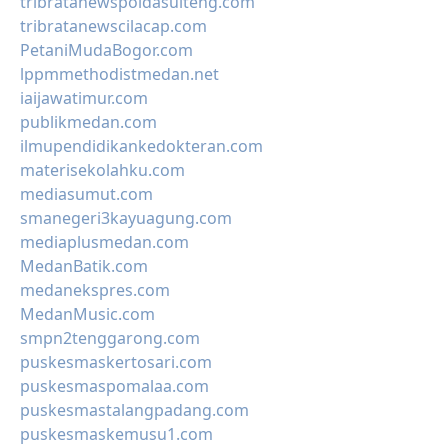
tribratanewspoldasulteng.com
tribratanewscilacap.com
PetaniMudaBogor.com
lppmmethodistmedan.net
iaijawatimur.com
publikmedan.com
ilmupendidikankedokteran.com
materisekolahku.com
mediasumut.com
smanegeri3kayuagung.com
mediaplusmedan.com
MedanBatik.com
medanekspres.com
MedanMusic.com
smpn2tenggarong.com
puskesmaskertosari.com
puskesmaspomalaa.com
puskesmastalangpadang.com
puskesmaskemusu1.com