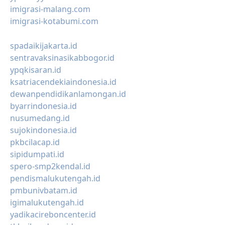
imigrasi-malang.com
imigrasi-kotabumi.com
spadaikijakarta.id
sentravaksinasikabbogor.id
ypqkisaran.id
ksatriacendekiaindonesia.id
dewanpendidikanlamongan.id
byarrindonesia.id
nusumedang.id
sujokindonesia.id
pkbcilacap.id
sipidumpati.id
spero-smp2kendal.id
pendismalukutengah.id
pmbunivbatam.id
igimalukutengah.id
yadikacireboncenter.id