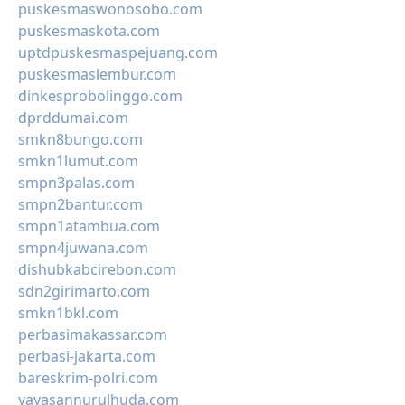
puskesmaswonosobo.com
puskesmaskota.com
uptdpuskesmaspejuang.com
puskesmaslembur.com
dinkesprobolinggo.com
dprddumai.com
smkn8bungo.com
smkn1lumut.com
smpn3palas.com
smpn2bantur.com
smpn1atambua.com
smpn4juwana.com
dishubkabcirebon.com
sdn2girimarto.com
smkn1bkl.com
perbasimakassar.com
perbasi-jakarta.com
bareskrim-polri.com
yayasannurulhuda.com