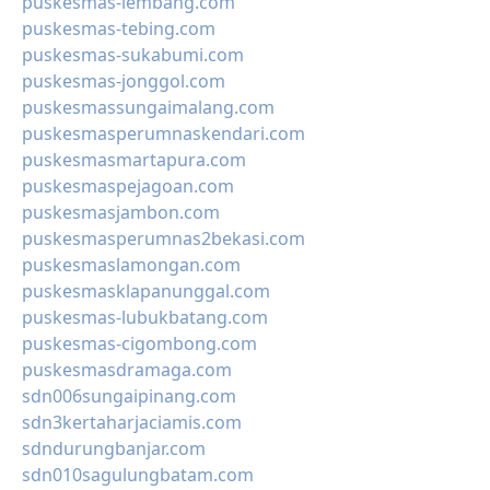
puskesmas-lembang.com
puskesmas-tebing.com
puskesmas-sukabumi.com
puskesmas-jonggol.com
puskesmassungaimalang.com
puskesmasperumnaskendari.com
puskesmasmartapura.com
puskesmaspejagoan.com
puskesmasjambon.com
puskesmasperumnas2bekasi.com
puskesmaslamongan.com
puskesmasklapanunggal.com
puskesmas-lubukbatang.com
puskesmas-cigombong.com
puskesmasdramaga.com
sdn006sungaipinang.com
sdn3kertaharjaciamis.com
sdndurungbanjar.com
sdn010sagulungbatam.com