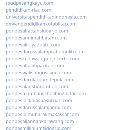
rsudpasangkayu.com
pendidikan-riau.com
universitaspendidikanindonesia.com
dewanpendidikankotablitar.com
ponpesalfattahsidoarjo.com
ponpesannimahbatam.com
ponpesalirsyadbatu.com
ponpesdarussalamprabumulih.com
ponpeskedawangmojokerto.com
ponpesalfalahpacitan.com
ponpeswalisongosragen.com
ponpesdarularqamdepok.com
ponpesalanshorambon.com
ponpesmambaussholihin2blitar.com
ponpes-alikhlaspasuruan.com
ponpesdarussalamjambi.com
ponpes-almubarakmakassar.com
ponpesaljannahkarawang.com
ponpesmilliniumsidoarjo.com