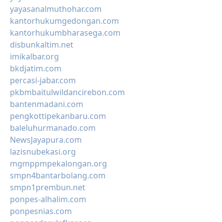
yayasanalmuthohar.com
kantorhukumgedongan.com
kantorhukumbharasega.com
disbunkaltim.net
imikalbar.org
bkdjatim.com
percasi-jabar.com
pkbmbaitulwildancirebon.com
bantenmadani.com
pengkottipekanbaru.com
baleluhurmanado.com
NewsJayapura.com
lazisnubekasi.org
mgmppmpekalongan.org
smpn4bantarbolang.com
smpn1prembun.net
ponpes-alhalim.com
ponpesnias.com