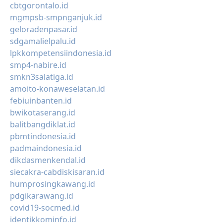
cbtgorontalo.id
mgmpsb-smpnganjuk.id
geloradenpasar.id
sdgamalielpalu.id
lpkkompetensiindonesia.id
smp4-nabire.id
smkn3salatiga.id
amoito-konaweselatan.id
febiuinbanten.id
bwikotaserang.id
balitbangdiklat.id
pbmtindonesia.id
padmaindonesia.id
dikdasmenkendal.id
siecakra-cabdiskisaran.id
humprosingkawang.id
pdgikarawang.id
covid19-socmed.id
identikkominfo.id