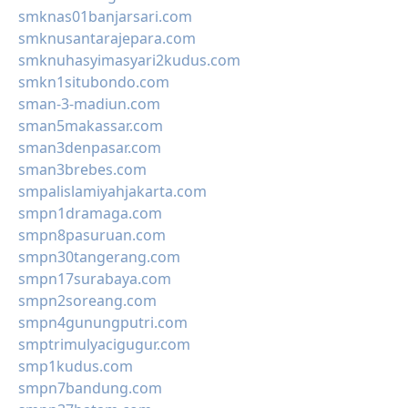
smknas01banjarsari.com
smknusantarajepara.com
smknuhasyimasyari2kudus.com
smkn1situbondo.com
sman-3-madiun.com
sman5makassar.com
sman3denpasar.com
sman3brebes.com
smpalislamiyahjakarta.com
smpn1dramaga.com
smpn8pasuruan.com
smpn30tangerang.com
smpn17surabaya.com
smpn2soreang.com
smpn4gunungputri.com
smptrimulyacigugur.com
smp1kudus.com
smpn7bandung.com