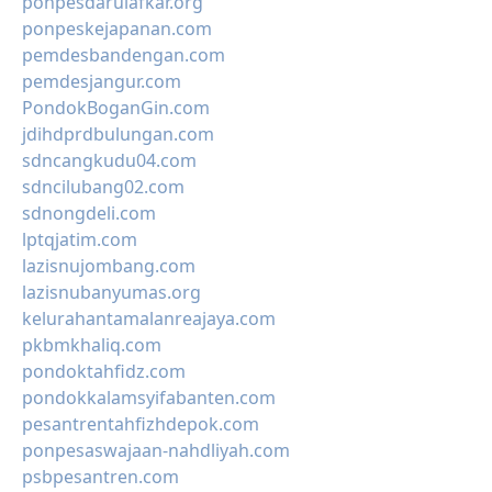
ponpesdarulafkar.org
ponpeskejapanan.com
pemdesbandengan.com
pemdesjangur.com
PondokBoganGin.com
jdihdprdbulungan.com
sdncangkudu04.com
sdncilubang02.com
sdnongdeli.com
lptqjatim.com
lazisnujombang.com
lazisnubanyumas.org
kelurahantamalanreajaya.com
pkbmkhaliq.com
pondoktahfidz.com
pondokkalamsyifabanten.com
pesantrentahfizhdepok.com
ponpesaswajaan-nahdliyah.com
psbpesantren.com