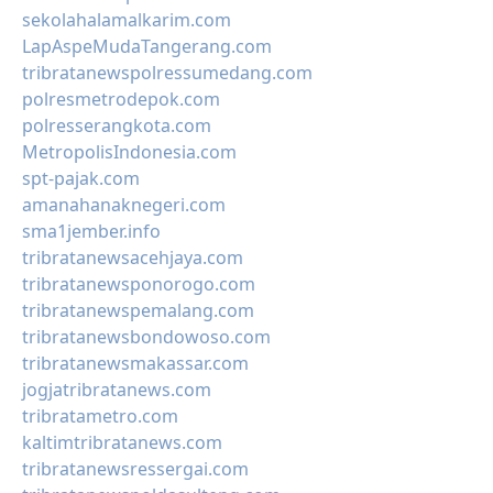
sekolahalamalkarim.com
LapAspeMudaTangerang.com
tribratanewspolressumedang.com
polresmetrodepok.com
polresserangkota.com
MetropolisIndonesia.com
spt-pajak.com
amanahanaknegeri.com
sma1jember.info
tribratanewsacehjaya.com
tribratanewsponorogo.com
tribratanewspemalang.com
tribratanewsbondowoso.com
tribratanewsmakassar.com
jogjatribratanews.com
tribratametro.com
kaltimtribratanews.com
tribratanewsressergai.com