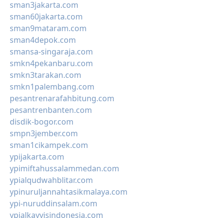
sman3jakarta.com
sman60jakarta.com
sman9mataram.com
sman4depok.com
smansa-singaraja.com
smkn4pekanbaru.com
smkn3tarakan.com
smkn1palembang.com
pesantrenarafahbitung.com
pesantrenbanten.com
disdik-bogor.com
smpn3jember.com
sman1cikampek.com
ypijakarta.com
ypimiftahussalammedan.com
ypialqudwahblitar.com
ypinuruljannahtasikmalaya.com
ypi-nuruddinsalam.com
ypialkayyisindonesia.com