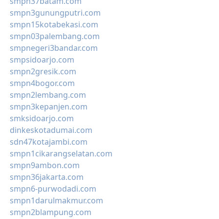
smpn37batam.com
smpn3gunungputri.com
smpn15kotabekasi.com
smpn03palembang.com
smpnegeri3bandar.com
smpsidoarjo.com
smpn2gresik.com
smpn4bogor.com
smpn2lembang.com
smpn3kepanjen.com
smksidoarjo.com
dinkeskotadumai.com
sdn47kotajambi.com
smpn1cikarangselatan.com
smpn9ambon.com
smpn36jakarta.com
smpn6-purwodadi.com
smpn1darulmakmur.com
smpn2blampung.com