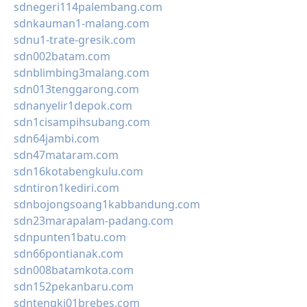
sdnegeri114palembang.com
sdnkauman1-malang.com
sdnu1-trate-gresik.com
sdn002batam.com
sdnblimbing3malang.com
sdn013tenggarong.com
sdnanyelir1depok.com
sdn1cisampihsubang.com
sdn64jambi.com
sdn47mataram.com
sdn16kotabengkulu.com
sdntiron1kediri.com
sdnbojongsoang1kabbandung.com
sdn23marapalam-padang.com
sdnpunten1batu.com
sdn66pontianak.com
sdn008batamkota.com
sdn152pekanbaru.com
sdntengki01brebes.com