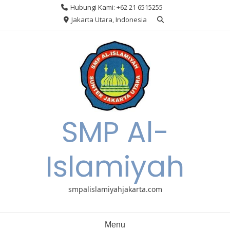
Skip
Hubungi Kami: +62 21 6515255
to
Jakarta Utara, Indonesia
content
SMP Al-
Islamiyah
smpalislamiyahjakarta.com
Menu