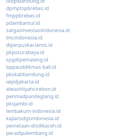
tkbpibandung.id
dpmptspbrebes.id
fmppbrebes.id
pdambantul.id
satgasinvestasiindonesia.id
lmcindonesia.id
diperpuskaciamis.id
pkpssurabaya.id
spgdtpemalang.id
bppauddikmas-bali.id
pkskabbandung.id
iaipdjakarta.id
alwashliyahcirebon.id
penmadpandeglang.id
pksjambi.id
lembakum-indonesia.id
kajiansdgsindonesia.id
pemetaan-disdikaceh.id
peradipalembang.id