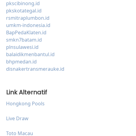
pkscibinong.id
pkskotategal.id
rsmitraplumbon.id
umkm-indonesia.id
BapPedaKlaten.id
smkn7batam.id
plnsulawesi.id
balaidikmenbantul.id
bhpmedan.id
disnakertransmerauke.id
Link Alternatif
Hongkong Pools
Live Draw
Toto Macau