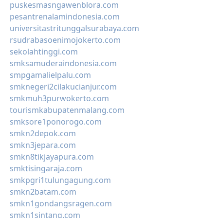
puskesmasngawenblora.com
pesantrenalamindonesia.com
universitastritunggalsurabaya.com
rsudrabasoenimojokerto.com
sekolahtinggi.com
smksamuderaindonesia.com
smpgamalielpalu.com
smknegeri2cilakucianjur.com
smkmuh3purwokerto.com
tourismkabupatenmalang.com
smksore1ponorogo.com
smkn2depok.com
smkn3jepara.com
smkn8tikjayapura.com
smktisingaraja.com
smkpgri1tulungagung.com
smkn2batam.com
smkn1gondangsragen.com
smkn1sintang.com