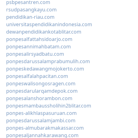
psbpesantren.com
rsudpasangkayu.com
pendidikan-riau.com
universitaspendidikanindonesia.com
dewanpendidikankotablitar.com
ponpesalfattahsidoarjo.com
ponpesannimahbatam.com
ponpesalirsyadbatu.com
ponpesdarussalamprabumulih.com
ponpeskedawangmojokerto.com
ponpesalfalahpacitan.com
ponpeswalisongosragen.com
ponpesdarularqamdepok.com
ponpesalanshorambon.com
ponpesmambaussholihin2blitar.com
ponpes-alikhlaspasuruan.com
ponpesdarussalamjambi.com
ponpes-almubarakmakassar.com
ponpesaljannahkarawang.com