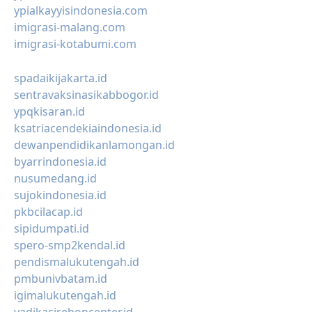
ypialkayyisindonesia.com
imigrasi-malang.com
imigrasi-kotabumi.com
spadaikijakarta.id
sentravaksinasikabbogor.id
ypqkisaran.id
ksatriacendekiaindonesia.id
dewanpendidikanlamongan.id
byarrindonesia.id
nusumedang.id
sujokindonesia.id
pkbcilacap.id
sipidumpati.id
spero-smp2kendal.id
pendismalukutengah.id
pmbunivbatam.id
igimalukutengah.id