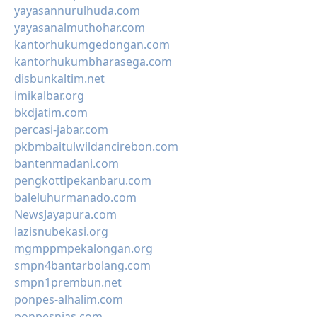
yayasannurulhuda.com
yayasanalmuthohar.com
kantorhukumgedongan.com
kantorhukumbharasega.com
disbunkaltim.net
imikalbar.org
bkdjatim.com
percasi-jabar.com
pkbmbaitulwildancirebon.com
bantenmadani.com
pengkottipekanbaru.com
baleluhurmanado.com
NewsJayapura.com
lazisnubekasi.org
mgmppmpekalongan.org
smpn4bantarbolang.com
smpn1prembun.net
ponpes-alhalim.com
ponpesnias.com