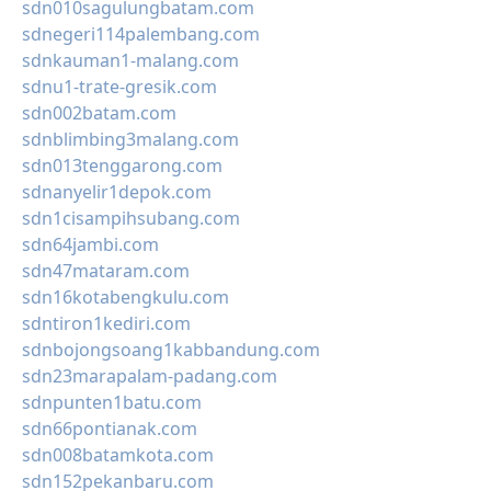
sdn010sagulungbatam.com
sdnegeri114palembang.com
sdnkauman1-malang.com
sdnu1-trate-gresik.com
sdn002batam.com
sdnblimbing3malang.com
sdn013tenggarong.com
sdnanyelir1depok.com
sdn1cisampihsubang.com
sdn64jambi.com
sdn47mataram.com
sdn16kotabengkulu.com
sdntiron1kediri.com
sdnbojongsoang1kabbandung.com
sdn23marapalam-padang.com
sdnpunten1batu.com
sdn66pontianak.com
sdn008batamkota.com
sdn152pekanbaru.com