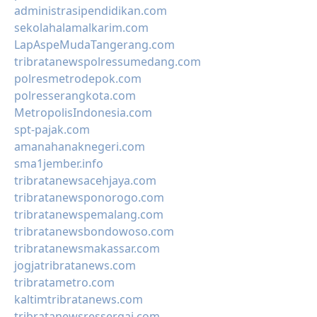
administrasipendidikan.com
sekolahalamalkarim.com
LapAspeMudaTangerang.com
tribratanewspolressumedang.com
polresmetrodepok.com
polresserangkota.com
MetropolisIndonesia.com
spt-pajak.com
amanahanaknegeri.com
sma1jember.info
tribratanewsacehjaya.com
tribratanewsponorogo.com
tribratanewspemalang.com
tribratanewsbondowoso.com
tribratanewsmakassar.com
jogjatribratanews.com
tribratametro.com
kaltimtribratanews.com
tribratanewsressergai.com