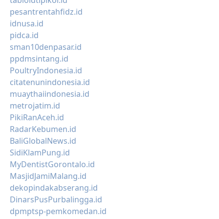
tabloidtipikor.id
pesantrentahfidz.id
idnusa.id
pidca.id
sman10denpasar.id
ppdmsintang.id
PoultryIndonesia.id
citatenunindonesia.id
muaythaiindonesia.id
metrojatim.id
PikiRanAceh.id
RadarKebumen.id
BaliGlobalNews.id
SidiKlamPung.id
MyDentistGorontalo.id
MasjidJamiMalang.id
dekopindakabserang.id
DinarsPusPurbalingga.id
dpmptsp-pemkomedan.id