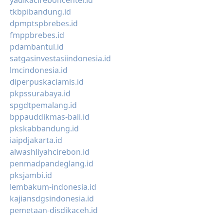
yadikacireboncenter.id
tkbpibandung.id
dpmptspbrebes.id
fmppbrebes.id
pdambantul.id
satgasinvestasiindonesia.id
lmcindonesia.id
diperpuskaciamis.id
pkpssurabaya.id
spgdtpemalang.id
bppauddikmas-bali.id
pkskabbandung.id
iaipdjakarta.id
alwashliyahcirebon.id
penmadpandeglang.id
pksjambi.id
lembakum-indonesia.id
kajiansdgsindonesia.id
pemetaan-disdikaceh.id