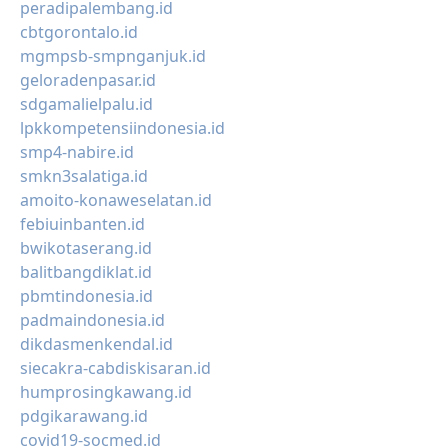
peradipalembang.id
cbtgorontalo.id
mgmpsb-smpnganjuk.id
geloradenpasar.id
sdgamalielpalu.id
lpkkompetensiindonesia.id
smp4-nabire.id
smkn3salatiga.id
amoito-konaweselatan.id
febiuinbanten.id
bwikotaserang.id
balitbangdiklat.id
pbmtindonesia.id
padmaindonesia.id
dikdasmenkendal.id
siecakra-cabdiskisaran.id
humprosingkawang.id
pdgikarawang.id
covid19-socmed.id