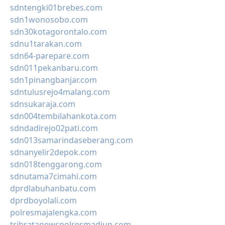
sdntengki01brebes.com
sdn1wonosobo.com
sdn30kotagorontalo.com
sdnu1tarakan.com
sdn64-parepare.com
sdn011pekanbaru.com
sdn1pinangbanjar.com
sdntulusrejo4malang.com
sdnsukaraja.com
sdn004tembilahankota.com
sdndadirejo02pati.com
sdn013samarindaseberang.com
sdnanyelir2depok.com
sdn018tenggarong.com
sdnutama7cimahi.com
dprdlabuhanbatu.com
dprdboyolali.com
polresmajalengka.com
tribratanewspolresmadiun.com