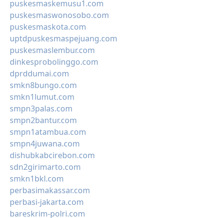
puskesmaskemusu1.com
puskesmaswonosobo.com
puskesmaskota.com
uptdpuskesmaspejuang.com
puskesmaslembur.com
dinkesprobolinggo.com
dprddumai.com
smkn8bungo.com
smkn1lumut.com
smpn3palas.com
smpn2bantur.com
smpn1atambua.com
smpn4juwana.com
dishubkabcirebon.com
sdn2girimarto.com
smkn1bkl.com
perbasimakassar.com
perbasi-jakarta.com
bareskrim-polri.com