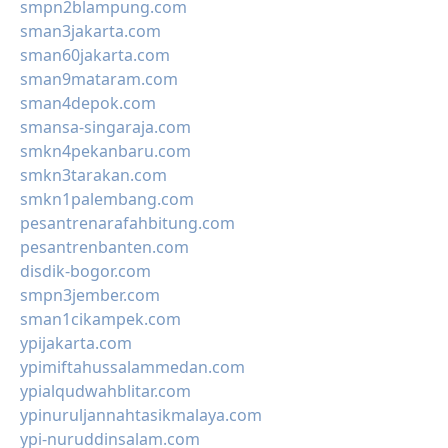
smpn2blampung.com
sman3jakarta.com
sman60jakarta.com
sman9mataram.com
sman4depok.com
smansa-singaraja.com
smkn4pekanbaru.com
smkn3tarakan.com
smkn1palembang.com
pesantrenarafahbitung.com
pesantrenbanten.com
disdik-bogor.com
smpn3jember.com
sman1cikampek.com
ypijakarta.com
ypimiftahussalammedan.com
ypialqudwahblitar.com
ypinuruljannahtasikmalaya.com
ypi-nuruddinsalam.com