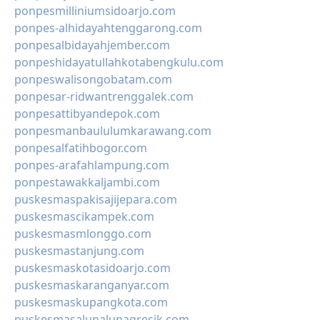
ponpesmilliniumsidoarjo.com
ponpes-alhidayahtenggarong.com
ponpesalbidayahjember.com
ponpeshidayatullahkotabengkulu.com
ponpeswalisongobatam.com
ponpesar-ridwantrenggalek.com
ponpesattibyandepok.com
ponpesmanbaululumkarawang.com
ponpesalfatihbogor.com
ponpes-arafahlampung.com
ponpestawakkaljambi.com
puskesmaspakisajijepara.com
puskesmascikampek.com
puskesmasmlonggo.com
puskesmastanjung.com
puskesmaskotasidoarjo.com
puskesmaskaranganyar.com
puskesmaskupangkota.com
puskesmasalunalunagresik.com