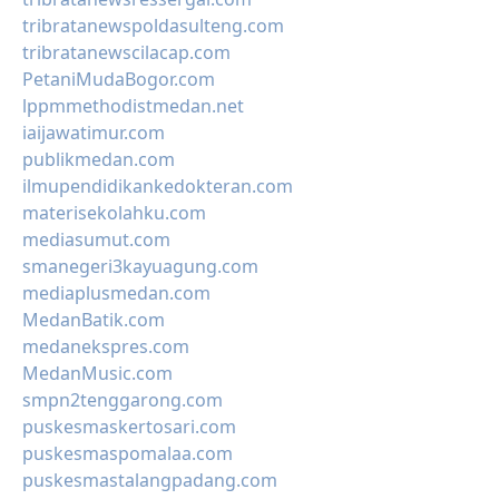
tribratanewspoldasulteng.com
tribratanewscilacap.com
PetaniMudaBogor.com
lppmmethodistmedan.net
iaijawatimur.com
publikmedan.com
ilmupendidikankedokteran.com
materisekolahku.com
mediasumut.com
smanegeri3kayuagung.com
mediaplusmedan.com
MedanBatik.com
medanekspres.com
MedanMusic.com
smpn2tenggarong.com
puskesmaskertosari.com
puskesmaspomalaa.com
puskesmastalangpadang.com