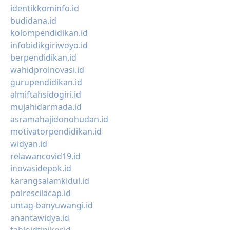
identikkominfo.id
budidana.id
kolompendidikan.id
infobidikgiriwoyo.id
berpendidikan.id
wahidproinovasi.id
gurupendidikan.id
almiftahsidogiri.id
mujahidarmada.id
asramahajidonohudan.id
motivatorpendidikan.id
widyan.id
relawancovid19.id
inovasidepok.id
karangsalamkidul.id
polrescilacap.id
untag-banyuwangi.id
anantawidya.id