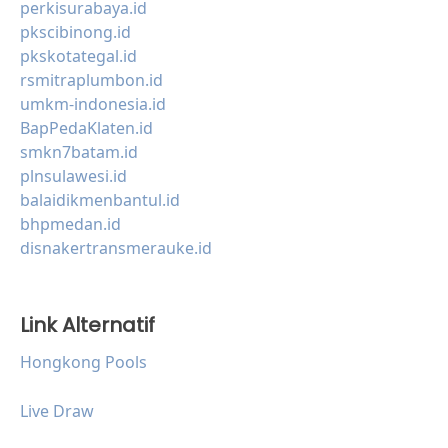
perkisurabaya.id
pkscibinong.id
pkskotategal.id
rsmitraplumbon.id
umkm-indonesia.id
BapPedaKlaten.id
smkn7batam.id
plnsulawesi.id
balaidikmenbantul.id
bhpmedan.id
disnakertransmerauke.id
Link Alternatif
Hongkong Pools
Live Draw