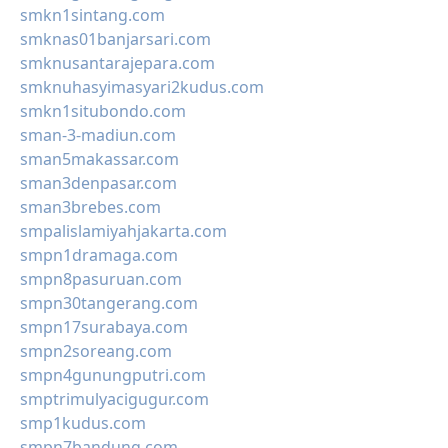
smkn1sintang.com
smknas01banjarsari.com
smknusantarajepara.com
smknuhasyimasyari2kudus.com
smkn1situbondo.com
sman-3-madiun.com
sman5makassar.com
sman3denpasar.com
sman3brebes.com
smpalislamiyahjakarta.com
smpn1dramaga.com
smpn8pasuruan.com
smpn30tangerang.com
smpn17surabaya.com
smpn2soreang.com
smpn4gunungputri.com
smptrimulyacigugur.com
smp1kudus.com
smpn7bandung.com