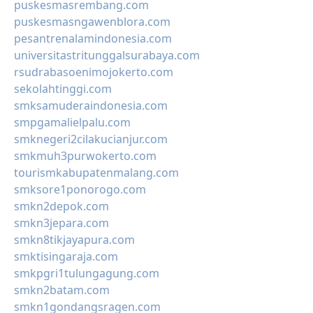
puskesmasrembang.com
puskesmasngawenblora.com
pesantrenalamindonesia.com
universitastritunggalsurabaya.com
rsudrabasoenimojokerto.com
sekolahtinggi.com
smksamuderaindonesia.com
smpgamalielpalu.com
smknegeri2cilakucianjur.com
smkmuh3purwokerto.com
tourismkabupatenmalang.com
smksore1ponorogo.com
smkn2depok.com
smkn3jepara.com
smkn8tikjayapura.com
smktisingaraja.com
smkpgri1tulungagung.com
smkn2batam.com
smkn1gondangsragen.com