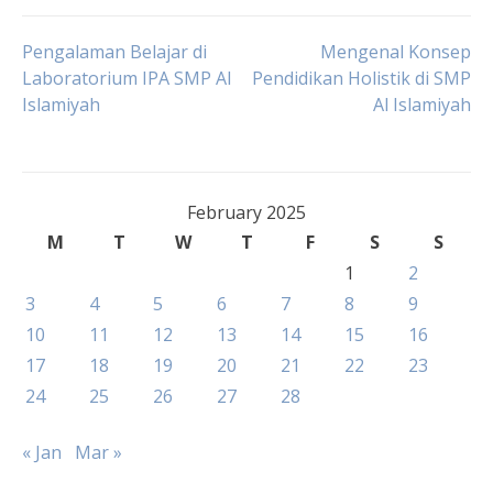
Post
Pengalaman Belajar di
Mengenal Konsep
Laboratorium IPA SMP Al
Pendidikan Holistik di SMP
Islamiyah
Al Islamiyah
navigation
February 2025
M
T
W
T
F
S
S
1
2
3
4
5
6
7
8
9
10
11
12
13
14
15
16
17
18
19
20
21
22
23
24
25
26
27
28
« Jan
Mar »