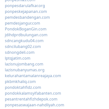
ponpesdarulafkar.org
ponpeskejapanan.com
pemdesbandengan.com
pemdesjangur.com
PondokBoganGin.com
jdihdprdbulungan.com
sdncangkudu04.com
sdncilubang02.com
sdnongdeli.com
lptqjatim.com
lazisnujombang.com
lazisnubanyumas.org
kelurahantamalanreajaya.com
pkbmkhaliq.com
pondoktahfidz.com
pondokkalamsyifabanten.com
pesantrentahfizhdepok.com
ponpesaswajaan-nahdliyah.com