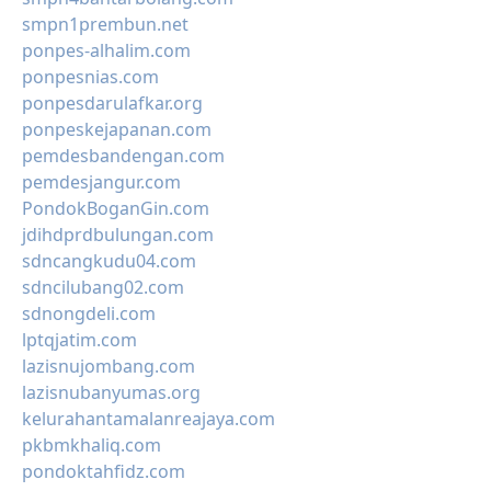
smpn1prembun.net
ponpes-alhalim.com
ponpesnias.com
ponpesdarulafkar.org
ponpeskejapanan.com
pemdesbandengan.com
pemdesjangur.com
PondokBoganGin.com
jdihdprdbulungan.com
sdncangkudu04.com
sdncilubang02.com
sdnongdeli.com
lptqjatim.com
lazisnujombang.com
lazisnubanyumas.org
kelurahantamalanreajaya.com
pkbmkhaliq.com
pondoktahfidz.com