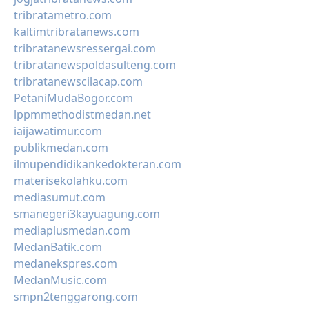
tribratametro.com
kaltimtribratanews.com
tribratanewsressergai.com
tribratanewspoldasulteng.com
tribratanewscilacap.com
PetaniMudaBogor.com
lppmmethodistmedan.net
iaijawatimur.com
publikmedan.com
ilmupendidikankedokteran.com
materisekolahku.com
mediasumut.com
smanegeri3kayuagung.com
mediaplusmedan.com
MedanBatik.com
medanekspres.com
MedanMusic.com
smpn2tenggarong.com