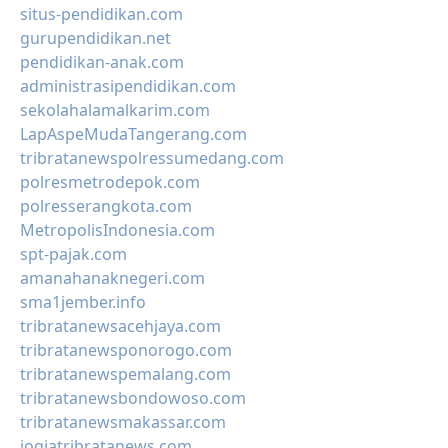
situs-pendidikan.com
gurupendidikan.net
pendidikan-anak.com
administrasipendidikan.com
sekolahalamalkarim.com
LapAspeMudaTangerang.com
tribratanewspolressumedang.com
polresmetrodepok.com
polresserangkota.com
MetropolisIndonesia.com
spt-pajak.com
amanahanaknegeri.com
sma1jember.info
tribratanewsacehjaya.com
tribratanewsponorogo.com
tribratanewspemalang.com
tribratanewsbondowoso.com
tribratanewsmakassar.com
jogjatribratanews.com