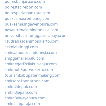
polresbanjarbaru.com
polrestacirebon.com
polrespariamankota.com
puskesmasrembang.com
puskesmasngawenblora.com
pesantrenalamindonesia.com
universitastritunggalsurabaya.com
rsudrabasoenimojokerto.com
sekolahtinggi.com
smksamuderaindonesia.com
smpgamalielpalu.com
smknegeri2cilakucianjur.com
smkmuh3purwokerto.com
tourismkabupatenmalang.com
smksore1ponorogo.com
smkn2depok.com
smkn3jepara.com
smkn8tikjayapura.com
smktisingaraja.com