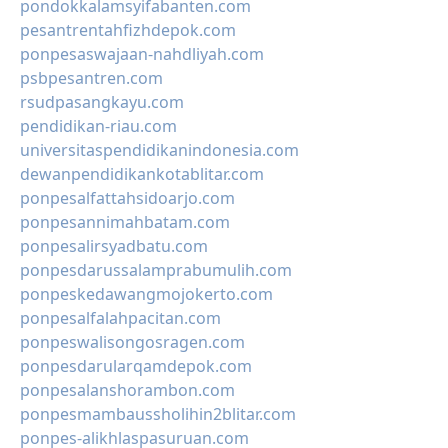
pondokkalamsyifabanten.com
pesantrentahfizhdepok.com
ponpesaswajaan-nahdliyah.com
psbpesantren.com
rsudpasangkayu.com
pendidikan-riau.com
universitaspendidikanindonesia.com
dewanpendidikankotablitar.com
ponpesalfattahsidoarjo.com
ponpesannimahbatam.com
ponpesalirsyadbatu.com
ponpesdarussalamprabumulih.com
ponpeskedawangmojokerto.com
ponpesalfalahpacitan.com
ponpeswalisongosragen.com
ponpesdarularqamdepok.com
ponpesalanshorambon.com
ponpesmambaussholihin2blitar.com
ponpes-alikhlaspasuruan.com