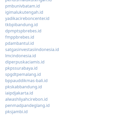
pmbunivbatam.id
igimalukutengah.id
yadikacireboncenter.id
tkbpibandung.id
dpmptspbrebes.id
fmppbrebes.id
pdambantul.id
satgasinvestasiindonesia.id
lmcindonesia.id
diperpuskaciamis.id
pkpssurabaya.id
spgdtpemalang.id
bppauddikmas-bali.id
pkskabbandung.id
iaipdjakarta.id
alwashliyahcirebon.id
penmadpandeglang.id
pksjambi.id