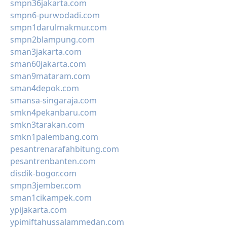
smpn36jakarta.com
smpn6-purwodadi.com
smpn1darulmakmur.com
smpn2blampung.com
sman3jakarta.com
sman60jakarta.com
sman9mataram.com
sman4depok.com
smansa-singaraja.com
smkn4pekanbaru.com
smkn3tarakan.com
smkn1palembang.com
pesantrenarafahbitung.com
pesantrenbanten.com
disdik-bogor.com
smpn3jember.com
sman1cikampek.com
ypijakarta.com
ypimiftahussalammedan.com