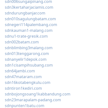
sdn006sungaipinang.com
sdn3kertaharjaciamis.com
sdndurungbanjar.com
sdn010sagulungbatam.com
sdnegeri114palembang.com
sdnkauman1-malang.com
sdnu1-trate-gresik.com
sdn002batam.com
sdnblimbing3malang.com
sdn013tenggarong.com
sdnanyelir1depok.com
sdn1cisampihsubang.com
sdn64jambi.com
sdn47mataram.com
sdn16kotabengkulu.com
sdntiron1kediri.com
sdnbojongsoang1kabbandung.com
sdn23marapalam-padang.com
sdnpunten1batu.com