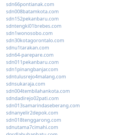
sdn66pontianak.com
sdn008batamkota.com
sdn152pekanbaru.com
sdntengki01brebes.com
sdn1wonosobo.com
sdn30kotagorontalo.com
sdnu1tarakan.com
sdn64-parepare.com
sdn011pekanbaru.com
sdn1pinangbanjar.com
sdntulusrejo4malang.com
sdnsukaraja.com
sdn004tembilahankota.com
sdndadirejo02pati.com
sdn013samarindaseberang.com
sdnanyelir2depok.com
sdn018tenggarong.com
sdnutama7cimahi.com
dprdlabuhanbatu.com