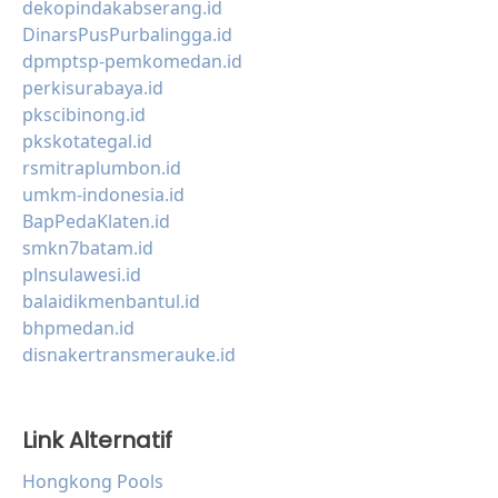
dekopindakabserang.id
DinarsPusPurbalingga.id
dpmptsp-pemkomedan.id
perkisurabaya.id
pkscibinong.id
pkskotategal.id
rsmitraplumbon.id
umkm-indonesia.id
BapPedaKlaten.id
smkn7batam.id
plnsulawesi.id
balaidikmenbantul.id
bhpmedan.id
disnakertransmerauke.id
Link Alternatif
Hongkong Pools