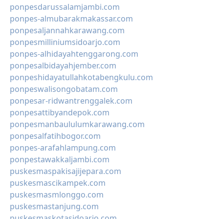
ponpesdarussalamjambi.com
ponpes-almubarakmakassar.com
ponpesaljannahkarawang.com
ponpesmilliniumsidoarjo.com
ponpes-alhidayahtenggarong.com
ponpesalbidayahjember.com
ponpeshidayatullahkotabengkulu.com
ponpeswalisongobatam.com
ponpesar-ridwantrenggalek.com
ponpesattibyandepok.com
ponpesmanbaululumkarawang.com
ponpesalfatihbogor.com
ponpes-arafahlampung.com
ponpestawakkaljambi.com
puskesmaspakisajijepara.com
puskesmascikampek.com
puskesmasmlonggo.com
puskesmastanjung.com
puskesmaskotasidoarjo.com