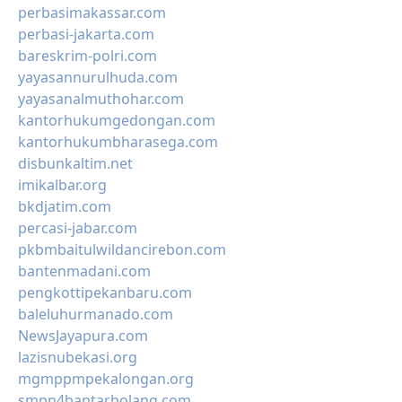
perbasimakassar.com
perbasi-jakarta.com
bareskrim-polri.com
yayasannurulhuda.com
yayasanalmuthohar.com
kantorhukumgedongan.com
kantorhukumbharasega.com
disbunkaltim.net
imikalbar.org
bkdjatim.com
percasi-jabar.com
pkbmbaitulwildancirebon.com
bantenmadani.com
pengkottipekanbaru.com
baleluhurmanado.com
NewsJayapura.com
lazisnubekasi.org
mgmppmpekalongan.org
smpn4bantarbolang.com