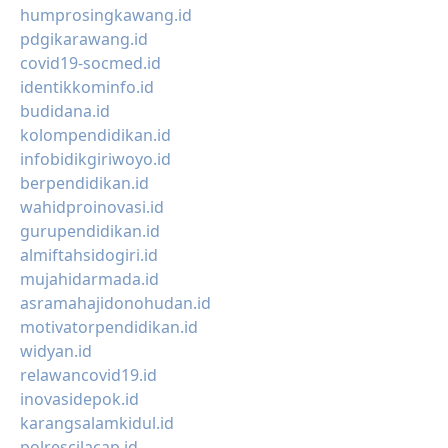
humprosingkawang.id
pdgikarawang.id
covid19-socmed.id
identikkominfo.id
budidana.id
kolompendidikan.id
infobidikgiriwoyo.id
berpendidikan.id
wahidproinovasi.id
gurupendidikan.id
almiftahsidogiri.id
mujahidarmada.id
asramahajidonohudan.id
motivatorpendidikan.id
widyan.id
relawancovid19.id
inovasidepok.id
karangsalamkidul.id
polrescilacap.id