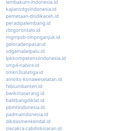
lembakum-indonesia.id
kajiansdgsindonesia.id
pemetaan-disdikaceh.id
peradipalembang.id
cbtgorontalo.id
mgmpsb-smpnganjuk.id
geloradenpasar.id
sdgamalielpalu.id
lpkkompetensiindonesia.id
smp4-nabire.id
smkn3salatiga.id
amoito-konaweselatan.id
febiuinbanten.id
bwikotaserang.id
balitbangdiklat.id
pbmtindonesia.id
padmaindonesia.id
dikdasmenkendal.id
siecakra-cabdiskisaran.id