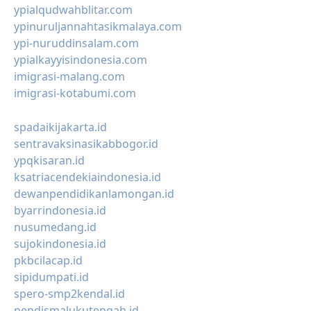
ypialqudwahblitar.com
ypinuruljannahtasikmalaya.com
ypi-nuruddinsalam.com
ypialkayyisindonesia.com
imigrasi-malang.com
imigrasi-kotabumi.com
spadaikijakarta.id
sentravaksinasikabbogor.id
ypqkisaran.id
ksatriacendekiaindonesia.id
dewanpendidikanlamongan.id
byarrindonesia.id
nusumedang.id
sujokindonesia.id
pkbcilacap.id
sipidumpati.id
spero-smp2kendal.id
pendismalukutengah.id