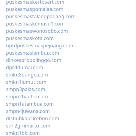
puskesmaskertosari.com
puskesmaspomalaa.com
puskesmastalangpadang.com
puskesmaskemusu1.com
puskesmaswonosobo.com
puskesmaskota.com
uptdpuskesmaspejuang.com
puskesmaslembur.com
dinkesprobolinggo.com
dprddumai.com
smkn8bungo.com
smkn1lumut.com
smpn3palas.com
smpn2bantur.com
smpn1atambua.com
smpn4juwana.com
dishubkabcirebon.com
sdn2girimarto.com
smkn1bkl.com