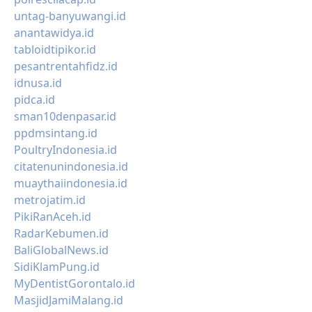
untag-banyuwangi.id
anantawidya.id
tabloidtipikor.id
pesantrentahfidz.id
idnusa.id
pidca.id
sman10denpasar.id
ppdmsintang.id
PoultryIndonesia.id
citatenunindonesia.id
muaythaiindonesia.id
metrojatim.id
PikiRanAceh.id
RadarKebumen.id
BaliGlobalNews.id
SidiKlamPung.id
MyDentistGorontalo.id
MasjidJamiMalang.id