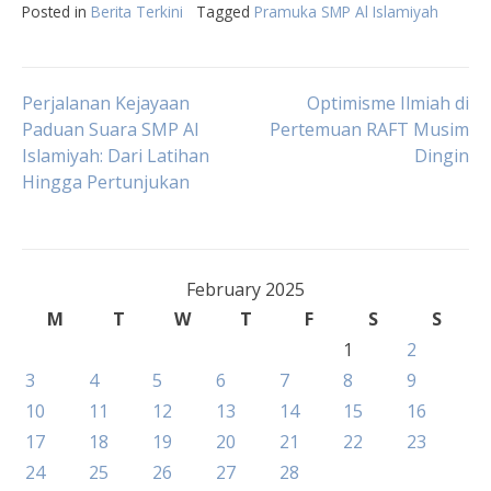
Posted in
Berita Terkini
Tagged
Pramuka SMP Al Islamiyah
Post
Perjalanan Kejayaan
Optimisme Ilmiah di
Paduan Suara SMP Al
Pertemuan RAFT Musim
Islamiyah: Dari Latihan
Dingin
navigation
Hingga Pertunjukan
February 2025
M
T
W
T
F
S
S
1
2
3
4
5
6
7
8
9
10
11
12
13
14
15
16
17
18
19
20
21
22
23
24
25
26
27
28