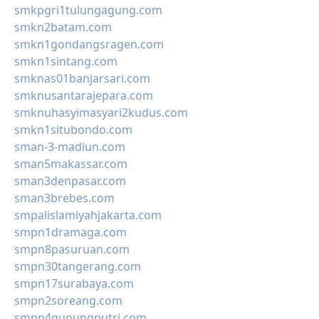
smkpgri1tulungagung.com
smkn2batam.com
smkn1gondangsragen.com
smkn1sintang.com
smknas01banjarsari.com
smknusantarajepara.com
smknuhasyimasyari2kudus.com
smkn1situbondo.com
sman-3-madiun.com
sman5makassar.com
sman3denpasar.com
sman3brebes.com
smpalislamiyahjakarta.com
smpn1dramaga.com
smpn8pasuruan.com
smpn30tangerang.com
smpn17surabaya.com
smpn2soreang.com
smpn4gunungputri.com