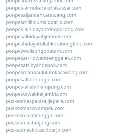
ponpesdarussalamjambi.com
ponpes-almubarakmakassar.com
ponpesaljannahkarawang.com
ponpesmilliniumsidoarjo.com
ponpes-alhidayahtenggarong.com
ponpesalbidayahjember.com
ponpeshidayatullahkotabengkulu.com
ponpeswalisongobatam.com
ponpesar-ridwantrenggalek.com
ponpesattibyandepok.com
ponpesmanbaululumkarawang.com
ponpesalfatihbogor.com
ponpes-arafahlampung.com
ponpestawakkaljambi.com
puskesmaspakisajijepara.com
puskesmascikampek.com
puskesmasmlonggo.com
puskesmastanjung.com
puskesmaskotasidoarjo.com