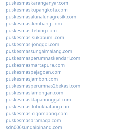
puskesmaskaranganyar.com
puskesmaskupangkota.com
puskesmasalunalunagresik.com
puskesmas-lembang.com
puskesmas-tebing.com
puskesmas-sukabumi.com
puskesmas-jonggol.com
puskesmassungaimalang.com
puskesmasperumnaskendari.com
puskesmasmartapura.com
puskesmaspejagoan.com
puskesmasjambon.com
puskesmasperumnas2bekasi.com
puskesmaslamongan.com
puskesmasklapanunggal.com
puskesmas-lubukbatang.com
puskesmas-cigombong.com
puskesmasdramaga.com
sdn006sungaipinang.com