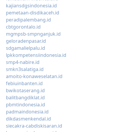
kajiansdgsindonesia.id
pemetaan-disdikaceh.id
peradipalembang.id
cbtgorontalo.id
mgmpsb-smpnganjuk.id
geloradenpasar.id
sdgamalielpalu.id
lpkkompetensiindonesia.id
smp4-nabire.id
smkn3salatiga.id
amoito-konaweselatan.id
febiuinbanten.id
bwikotaserang.id
balitbangdiklat.id
pbmtindonesia.id
padmaindonesia.id
dikdasmenkendal.id
siecakra-cabdiskisaran.id