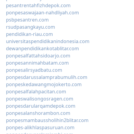
pesantrentahfizhdepok.com
ponpesaswajaan-nahdliyah.com
psbpesantren.com
rsudpasangkayu.com
pendidikan-riau.com
universitaspendidikanindonesia.com
dewanpendidikankotablitar.com
ponpesalfattahsidoarjo.com
ponpesannimahbatam.com
ponpesalirsyadbatu.com
ponpesdarussalamprabumulih.com
ponpeskedawangmojokerto.com
ponpesalfalahpacitan.com
ponpeswalisongosragen.com
ponpesdarularqamdepok.com
ponpesalanshorambon.com
ponpesmambaussholihin2blitar.com
ponpes-alikhlaspasuruan.com