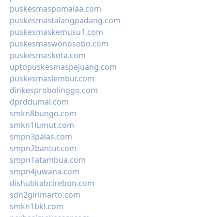
puskesmaspomalaa.com
puskesmastalangpadang.com
puskesmaskemusu1.com
puskesmaswonosobo.com
puskesmaskota.com
uptdpuskesmaspejuang.com
puskesmaslembur.com
dinkesprobolinggo.com
dprddumai.com
smkn8bungo.com
smkn1lumut.com
smpn3palas.com
smpn2bantur.com
smpn1atambua.com
smpn4juwana.com
dishubkabcirebon.com
sdn2girimarto.com
smkn1bkl.com