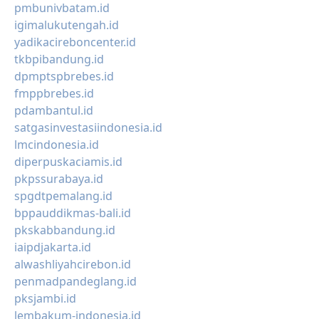
pmbunivbatam.id
igimalukutengah.id
yadikacireboncenter.id
tkbpibandung.id
dpmptspbrebes.id
fmppbrebes.id
pdambantul.id
satgasinvestasiindonesia.id
lmcindonesia.id
diperpuskaciamis.id
pkpssurabaya.id
spgdtpemalang.id
bppauddikmas-bali.id
pkskabbandung.id
iaipdjakarta.id
alwashliyahcirebon.id
penmadpandeglang.id
pksjambi.id
lembakum-indonesia.id