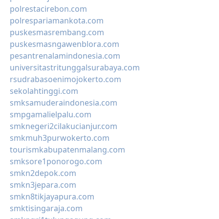
polrestacirebon.com
polrespariamankota.com
puskesmasrembang.com
puskesmasngawenblora.com
pesantrenalamindonesia.com
universitastritunggalsurabaya.com
rsudrabasoenimojokerto.com
sekolahtinggi.com
smksamuderaindonesia.com
smpgamalielpalu.com
smknegeri2cilakucianjur.com
smkmuh3purwokerto.com
tourismkabupatenmalang.com
smksore1ponorogo.com
smkn2depok.com
smkn3jepara.com
smkn8tikjayapura.com
smktisingaraja.com