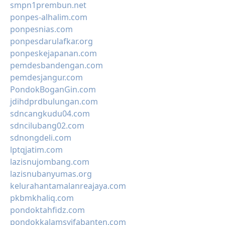
smpn1prembun.net
ponpes-alhalim.com
ponpesnias.com
ponpesdarulafkar.org
ponpeskejapanan.com
pemdesbandengan.com
pemdesjangur.com
PondokBoganGin.com
jdihdprdbulungan.com
sdncangkudu04.com
sdncilubang02.com
sdnongdeli.com
lptqjatim.com
lazisnujombang.com
lazisnubanyumas.org
kelurahantamalanreajaya.com
pkbmkhaliq.com
pondoktahfidz.com
pondokkalamsyifabanten.com