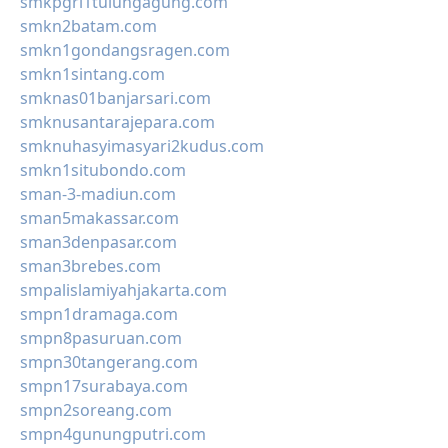
smkpgri1tulungagung.com
smkn2batam.com
smkn1gondangsragen.com
smkn1sintang.com
smknas01banjarsari.com
smknusantarajepara.com
smknuhasyimasyari2kudus.com
smkn1situbondo.com
sman-3-madiun.com
sman5makassar.com
sman3denpasar.com
sman3brebes.com
smpalislamiyahjakarta.com
smpn1dramaga.com
smpn8pasuruan.com
smpn30tangerang.com
smpn17surabaya.com
smpn2soreang.com
smpn4gunungputri.com