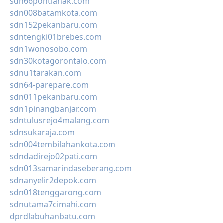
sdn66pontianak.com
sdn008batamkota.com
sdn152pekanbaru.com
sdntengki01brebes.com
sdn1wonosobo.com
sdn30kotagorontalo.com
sdnu1tarakan.com
sdn64-parepare.com
sdn011pekanbaru.com
sdn1pinangbanjar.com
sdntulusrejo4malang.com
sdnsukaraja.com
sdn004tembilahankota.com
sdndadirejo02pati.com
sdn013samarindaseberang.com
sdnanyelir2depok.com
sdn018tenggarong.com
sdnutama7cimahi.com
dprdlabuhanbatu.com