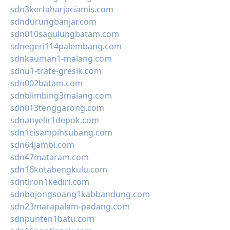
sdn3kertaharjaciamis.com
sdndurungbanjar.com
sdn010sagulungbatam.com
sdnegeri114palembang.com
sdnkauman1-malang.com
sdnu1-trate-gresik.com
sdn002batam.com
sdnblimbing3malang.com
sdn013tenggarong.com
sdnanyelir1depok.com
sdn1cisampihsubang.com
sdn64jambi.com
sdn47mataram.com
sdn16kotabengkulu.com
sdntiron1kediri.com
sdnbojongsoang1kabbandung.com
sdn23marapalam-padang.com
sdnpunten1batu.com