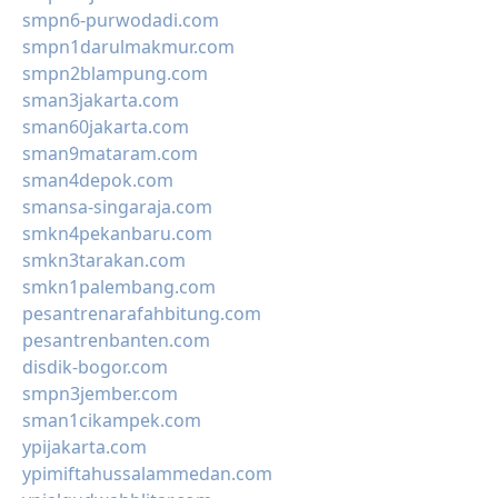
smpn6-purwodadi.com
smpn1darulmakmur.com
smpn2blampung.com
sman3jakarta.com
sman60jakarta.com
sman9mataram.com
sman4depok.com
smansa-singaraja.com
smkn4pekanbaru.com
smkn3tarakan.com
smkn1palembang.com
pesantrenarafahbitung.com
pesantrenbanten.com
disdik-bogor.com
smpn3jember.com
sman1cikampek.com
ypijakarta.com
ypimiftahussalammedan.com