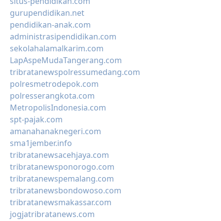
situs-pendidikan.com
gurupendidikan.net
pendidikan-anak.com
administrasipendidikan.com
sekolahalamalkarim.com
LapAspeMudaTangerang.com
tribratanewspolressumedang.com
polresmetrodepok.com
polresserangkota.com
MetropolisIndonesia.com
spt-pajak.com
amanahanaknegeri.com
sma1jember.info
tribratanewsacehjaya.com
tribratanewsponorogo.com
tribratanewspemalang.com
tribratanewsbondowoso.com
tribratanewsmakassar.com
jogjatribratanews.com