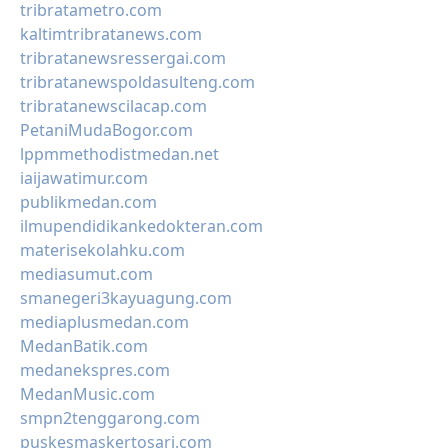
tribratametro.com
kaltimtribratanews.com
tribratanewsressergai.com
tribratanewspoldasulteng.com
tribratanewscilacap.com
PetaniMudaBogor.com
lppmmethodistmedan.net
iaijawatimur.com
publikmedan.com
ilmupendidikankedokteran.com
materisekolahku.com
mediasumut.com
smanegeri3kayuagung.com
mediaplusmedan.com
MedanBatik.com
medanekspres.com
MedanMusic.com
smpn2tenggarong.com
puskesmaskertosari.com