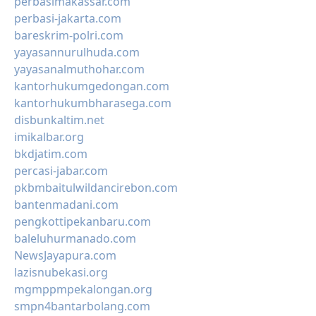
perbasimakassar.com
perbasi-jakarta.com
bareskrim-polri.com
yayasannurulhuda.com
yayasanalmuthohar.com
kantorhukumgedongan.com
kantorhukumbharasega.com
disbunkaltim.net
imikalbar.org
bkdjatim.com
percasi-jabar.com
pkbmbaitulwildancirebon.com
bantenmadani.com
pengkottipekanbaru.com
baleluhurmanado.com
NewsJayapura.com
lazisnubekasi.org
mgmppmpekalongan.org
smpn4bantarbolang.com