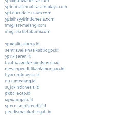
ypialqudwahblitar.com
ypinuruljannahtasikmalaya.com
ypi-nuruddinsalam.com
ypialkayyisindonesia.com
imigrasi-malang.com
imigrasi-kotabumi.com
spadaikijakarta.id
sentravaksinasikabbogor.id
ypqkisaran.id
ksatriacendekiaindonesia.id
dewanpendidikanlamongan.id
byarrindonesia.id
nusumedang.id
sujokindonesia.id
pkbcilacap.id
sipidumpati.id
spero-smp2kendal.id
pendismalukutengah.id